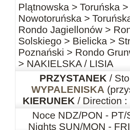
Plątnowska > Toruńska > 
Nowotoruńska > Toruńska
Rondo Jagiellonów > Ro
Solskiego > Bielicka > S
Poznański > Rondo Grunw
> NAKIELSKA / LISIA
PRZYSTANEK
/ Sto
WYPALENISKA
(przy
KIERUNEK
/ Direction :
Noce NDZ/PON - PT
Nights SUN/MON - FR