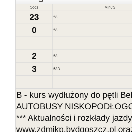
Godz
Minuty
23
58
0
58
2
58
3
58
B
B - kurs wydłużony do pętli B
AUTOBUSY NISKOPODŁOGOWE
*** Aktualności i rozkłady jazd
www.zdmikp.bydgoszcz.pl ora