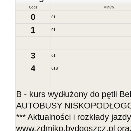
Godz
Minuty
0
01
1
01
3
01
4
01
B
B - kurs wydłużony do pętli B
AUTOBUSY NISKOPODŁOGOWE
*** Aktualności i rozkłady jazd
www.zdmikp.bydgoszcz.pl ora