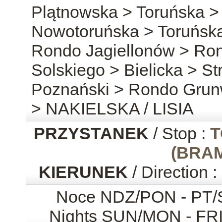
Plątnowska > Toruńska > 
Nowotoruńska > Toruńska
Rondo Jagiellonów > Ro
Solskiego > Bielicka > S
Poznański > Rondo Grunw
> NAKIELSKA / LISIA
PRZYSTANEK
/ Stop :
T
(BRA
KIERUNEK
/ Direction :
Noce NDZ/PON - PT
Nights SUN/MON - FR