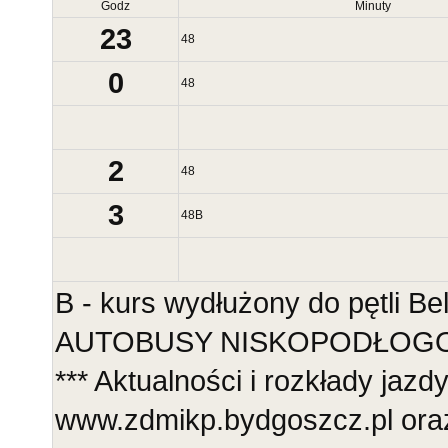
Godz
Minuty
23
48
0
48
2
48
3
48
B
B - kurs wydłużony do pętli B
AUTOBUSY NISKOPODŁOGOWE
*** Aktualności i rozkłady jazd
www.zdmikp.bydgoszcz.pl ora