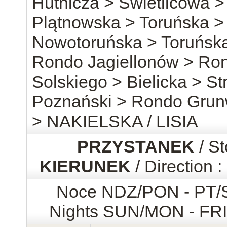
Hutnicza > Świetlicowa 
Plątnowska > Toruńska > 
Nowotoruńska > Toruńska
Rondo Jagiellonów > Ro
Solskiego > Bielicka > S
Poznański > Rondo Grunw
> NAKIELSKA / LISIA
PRZYSTANEK
/ St
KIERUNEK
/ Direction :
Noce NDZ/PON - PT
Nights SUN/MON - FR