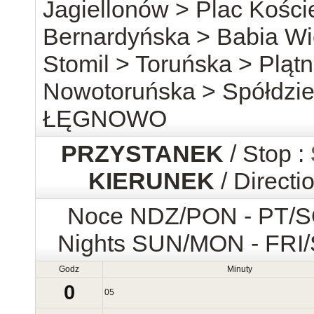
Jagiellonów > Plac Kości
Bernardyńska > Babia Wi
Stomil > Toruńska > Pląt
Nowotoruńska > Spółdzie
ŁĘGNOWO
PRZYSTANEK
/ Stop :
KIERUNEK
/ Directi
Noce NDZ/PON - PT/
Nights SUN/MON - FRI
Godz
Minuty
0
05