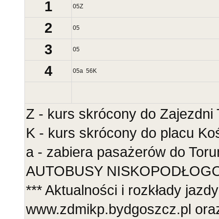
1
05
Z
2
05
3
05
4
05
a
56
K
Z - kurs skrócony do Zajezdni
K - kurs skrócony do placu Ko
a - zabiera pasażerów do Toru
AUTOBUSY NISKOPODŁOGOWE
*** Aktualności i rozkłady jazdy
www.zdmikp.bydgoszcz.pl ora