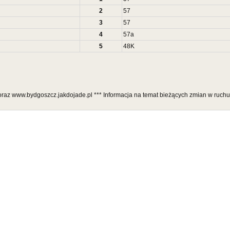
2
57
3
57
4
57
a
5
48
K
 oraz www.bydgoszcz.jakdojade.pl *** Informacja na temat bieżących zmian w ruch