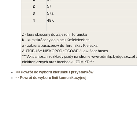
2
57
3
57
a
4
48
K
Z - kurs skrócony do Zajezdni Toruńska
K - kurs skrócony do placu Kościeleckich
a - zabiera pasażerów do Toruńska / Kielecka
AUTOBUSY NISKOPODŁOGOWE / Low-floor buses
*** Aktualności i rozkłady jazdy na stronie www.zdmikp.bydgoszcz.pl
elektronicznych oraz facebooku ZDMiKP***
<< Powrót do wyboru kierunku i przystanków
<<Powrót do wyboru linii komunikacyjnej