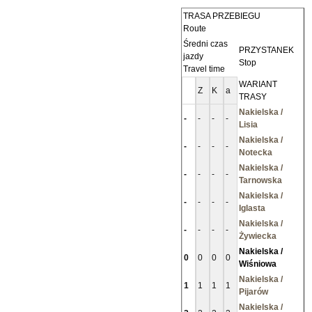
TRASA PRZEBIEGU
Route
Średni czas
PRZYSTANEK
jazdy
Stop
Travel time
WARIANT
Z
K
a
TRASY
Nakielska /
-
-
-
-
Lisia
Nakielska /
-
-
-
-
Notecka
Nakielska /
-
-
-
-
Tarnowska
Nakielska /
-
-
-
-
Iglasta
Nakielska /
-
-
-
-
Żywiecka
Nakielska /
0
0
0
0
Wiśniowa
Nakielska /
1
1
1
1
Pijarów
Nakielska /