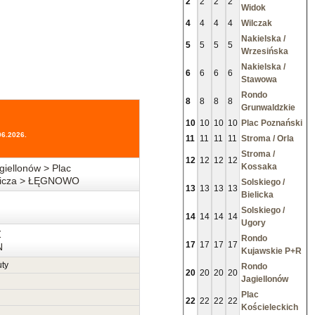
2
2
2
2
Widok
4
4
4
4
Wilczak
Nakielska /
5
5
5
5
Wrzesińska
Nakielska /
6
6
6
6
Stawowa
Rondo
8
8
8
8
Grunwaldzkie
10
10
10
10
Plac Poznański
06.2026.
11
11
11
11
Stroma / Orla
Stroma /
12
12
12
12
Kossaka
iellonów > Plac
utnicza > ŁĘGNOWO
Solskiego /
13
13
13
13
Bielicka
Solskiego /
14
14
14
14
Ugory
Z
Rondo
17
17
17
17
N
Kujawskie P+R
ty
Rondo
20
20
20
20
Jagiellonów
Plac
22
22
22
22
Kościeleckich