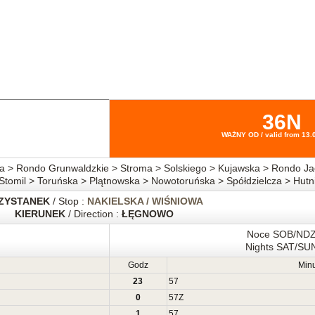
36N
WAŻNY OD / valid from 13.
a > Rondo Grunwaldzkie > Stroma > Solskiego > Kujawska > Rondo Jag
> Stomil > Toruńska > Plątnowska > Nowotoruńska > Spółdzielcza > H
ZYSTANEK
/ Stop :
NAKIELSKA / WIŚNIOWA
KIERUNEK
/ Direction :
ŁĘGNOWO
Noce SOB/ND
Nights SAT/SU
Godz
Minu
23
57
0
57
Z
1
57