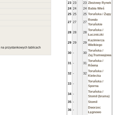
23
23
23
Zbożowy Rynek
24
24
24
Babia Wieś
25
25
25
Toruńska / Żupy
Rondo
27
27
27
Toruńskie
Toruńska /
28
28
28
Łuczniczki
Kazimierza
29
29
29
Wielkiego
u na przystankowych tablicach
Toruńska /
30
-
30
Zaj.Tramwajowa
Toruńska /
31
-
31
Równa
Toruńska /
32
-
32
Kielecka
Toruńska /
33
-
Sporna
Toruńska /
34
-
Stomil (brama)
35
-
Stomil
Dworzec
36
-
Łęgnowo