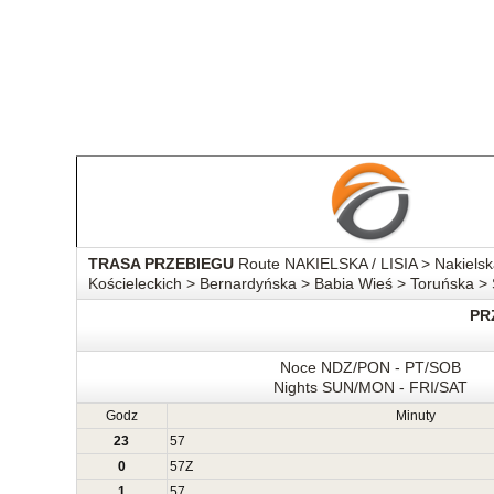
TRASA PRZEBIEGU
Route NAKIELSKA / LISIA > Nakielsk
Kościeleckich > Bernardyńska > Babia Wieś > Toruńska 
PR
Noce NDZ/PON - PT/SOB
Nights SUN/MON - FRI/SAT
Godz
Minuty
23
57
0
57
Z
1
57