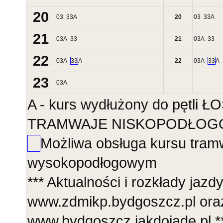
20
03
33
A
20
03
33
A
21
03
A
33
21
03
A
33
22
03
A
33
A
22
03
A
33
A
23
03
A
A - kurs wydłużony do pętli 
TRAMWAJE NISKOPODŁOGOWE
Możliwa obsługa kursu tra
wysokopodłogowym
*** Aktualności i rozkłady jazd
www.zdmikp.bydgoszcz.pl ora
www.bydgoszcz.jakdojade.pl **