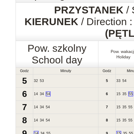
PRZYSTANEK
/ 
KIERUNEK
/ Direction 
(PĘTL
Pow. szkolny
Pow. wakacj
School day
Holiday
Godz
Minuty
Godz
Minu
5
32
53
5
33
54
6
14
34
54
6
15
35
55
7
14
34
54
7
15
35
55
8
14
34
54
8
15
35
55
9
14
34
55
9
15
35
55