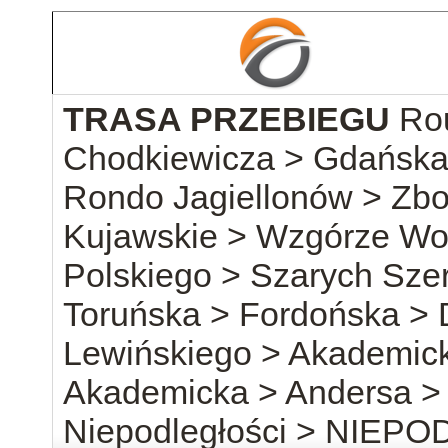
TRASA PRZEBIEGU
Rou
Chodkiewicza > Gdańska 
Rondo Jagiellonów > Zb
Kujawskie > Wzgórze Wo
Polskiego > Szarych Sze
Toruńska > Fordońska >
Lewińskiego > Akademick
Akademicka > Andersa > 
Niepodległości > NIEP