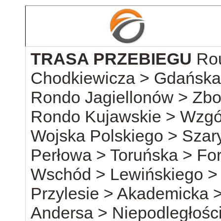
TRASA PRZEBIEGU
Rou
Chodkiewicza > Gdańska 
Rondo Jagiellonów > Zb
Rondo Kujawskie > Wzgó
Wojska Polskiego > Szar
Perłowa > Toruńska > Fo
Wschód > Lewińskiego >
Przylesie > Akademicka 
Andersa > Niepodległości