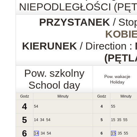
NIEPODLEGŁOŚCI (PĘT
PRZYSTANEK
/ Sto
KOBI
KIERUNEK
/ Direction :
(PĘTL
Pow. szkolny
Pow. wakacje
School day
Holiday
Godz
Minuty
Godz
Minuty
4
54
4
55
5
14
34
54
5
15
35
55
6
14
34
54
6
15
35
55