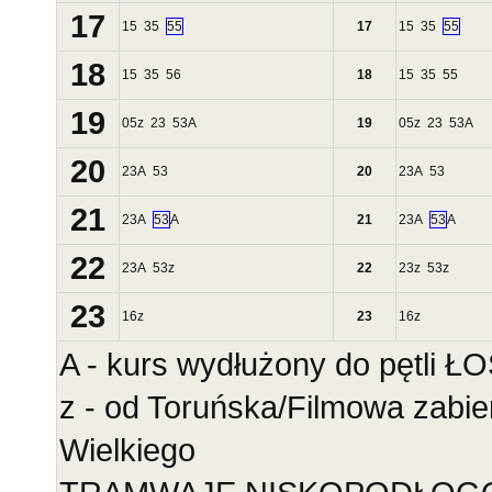
17
15
35
55
17
15
35
55
18
15
35
56
18
15
35
55
19
05
z
23
53
A
19
05
z
23
53
A
20
23
A
53
20
23
A
53
21
23
A
53
A
21
23
A
53
A
22
23
A
53
z
22
23
z
53
z
23
16
z
23
16
z
A - kurs wydłużony do pętli 
z - od Toruńska/Filmowa zabie
Wielkiego