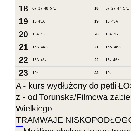
18
07
27
48
57
z
18
07
27
47
57
z
19
15
45
A
19
15
45
A
20
16
A
46
20
16
A
46
21
16
A
46
A
21
16
A
46
A
22
16
A
46
z
22
16
z
46
z
23
10
z
23
10
z
A - kurs wydłużony do pętli 
z - od Toruńska/Filmowa zabie
Wielkiego
TRAMWAJE NISKOPODŁOGOWE