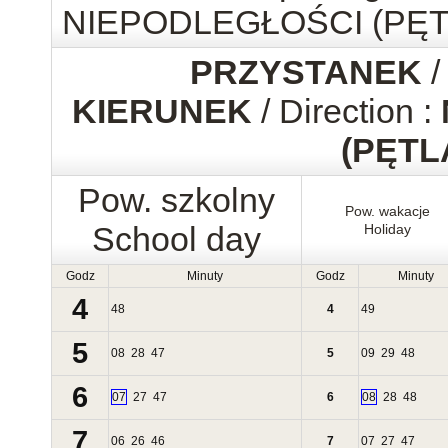
NIEPODLEGŁOŚCI (PĘT
PRZYSTANEK
/
KIERUNEK
/ Direction :
(PĘTL
Pow. szkolny
Pow. wakacje
School day
Holiday
Godz
Minuty
Godz
Minuty
4
48
4
49
5
08
28
47
5
09
29
48
6
07
27
47
6
08
28
48
7
06
26
46
7
07
27
47