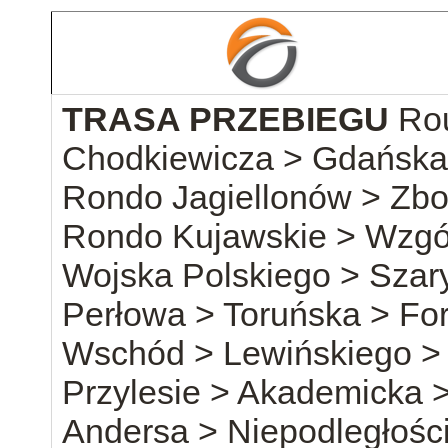
TRASA PRZEBIEGU
Rou
Chodkiewicza > Gdańska 
Rondo Jagiellonów > Zb
Rondo Kujawskie > Wzgó
Wojska Polskiego > Szar
Perłowa > Toruńska > Fo
Wschód > Lewińskiego >
Przylesie > Akademicka 
Andersa > Niepodległości