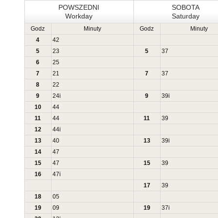
POWSZEDNI
SOBOTA
Workday
Saturday
Godz
Minuty
Godz
Minuty
4
42
5
23
5
37
6
25
7
21
7
37
8
22
9
24
i
9
39
i
10
44
11
44
11
39
12
44
i
13
40
13
39
i
14
47
15
47
15
39
16
47
i
17
39
18
05
19
09
19
37
i