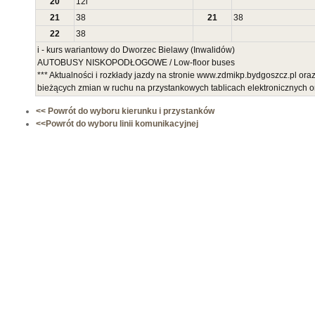
20
12
i
21
38
21
38
22
38
i - kurs wariantowy do Dworzec Bielawy (Inwalidów)
AUTOBUSY NISKOPODŁOGOWE / Low-floor buses
*** Aktualności i rozkłady jazdy na stronie www.zdmikp.bydgoszcz.pl ora
bieżących zmian w ruchu na przystankowych tablicach elektronicznych 
<< Powrót do wyboru kierunku i przystanków
<<Powrót do wyboru linii komunikacyjnej