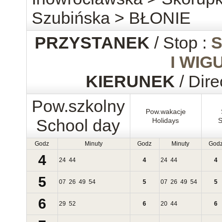
Szubińska > BŁONIE
PRZYSTANEK
/ Stop :
S
I WIG
KIERUNEK
/ Dire
Pow.szkolny
Pow.wakacje
School day
Holidays
S
Godz
Minuty
Godz
Minuty
God
4
24
44
4
24
44
4
5
07
26
49
54
5
07
26
49
54
5
6
29
52
6
20
44
6