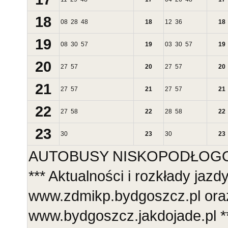
18
08
28
48
18
12
36
18
19
08
30
57
19
03
30
57
19
20
27
57
20
27
57
20
21
27
57
21
27
57
21
22
27
58
22
28
58
22
23
30
23
30
23
AUTOBUSY NISKOPODŁOGOWE
*** Aktualności i rozkłady jazd
www.zdmikp.bydgoszcz.pl ora
www.bydgoszcz.jakdojade.pl **