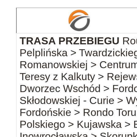
TRASA PRZEBIEGU
Ro
Pelplińska > Twardzickie
Romanowskiej > Centrum 
Teresy z Kalkuty > Reje
Dworzec Wschód > Fordo
Skłodowskiej - Curie > 
Fordońskie > Rondo Toru
Polskiego > Kujawska > 
Inowrocławska > Skorupk