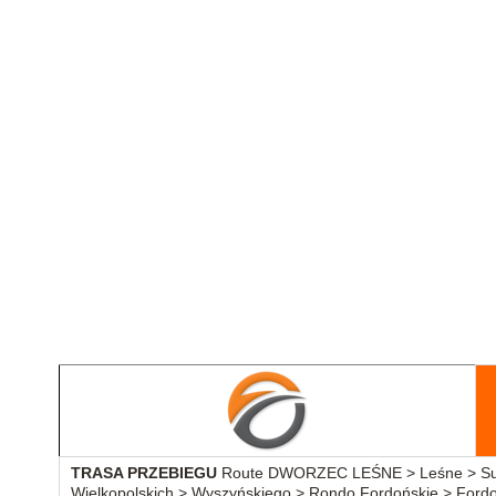
TRASA PRZEBIEGU
Route DWORZEC LEŚNE > Leśne > Suł
Wielkopolskich > Wyszyńskiego > Rondo Fordońskie > For