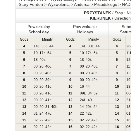
Stary Fordon > Wyzwolenia > Andersa > Piłsudskiego > NA
PRZYSTANEK
/ Stop :
N
KIERUNEK
/ Direction
Pow.szkolny
Pow.wakacje
Sobo
School day
Holidays
Satur
Godz
Minuty
Godz
Minuty
Godz
4
14
Ł
33
Ł
44
4
14
Ł
33
Ł
44
4
26
5
10
17
Ł
54
5
10
17
Ł
54
5
11
6
18
40
Ł
6
18
40
Ł
6
12
7
00
20
40
Ł
7
00
20
40
Ł
7
11
8
00
20
40
Ł
8
00
20
40
Ł
8
11
9
00
20
39
Ł
9
00
20
49
Ł
9
19
10
00
20
41
Ł
10
16
44
10
13
11
00
20
41
Ł
11
09
Ł
34
59
11
06
12
00
20
41
Ł
12
24
Ł
49
12
21
13
00
20
31
40
Ł
13
14
29
Ł
54
13
13
14
01
24
47
Ł
14
22
42
Ł
14
01
15
02
22
42
Ł
15
02
22
42
Ł
15
16
16
02
22
42
Ł
16
02
22
42
Ł
16
06