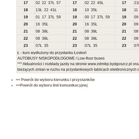
17
02
22
37
Ł
57
17
02
22
45
Ł
17
21
18
13
Ł
22
41
Ł
18
10
35
Ł
18
11
19
01
17
37
Ł
59
19
00
17
37
Ł
59
19
09
20
16
35
Ł
20
16
35
Ł
20
09
21
08
38
Ł
21
08
38
Ł
21
08
22
08
38
Ł
22
08
38
Ł
22
08
23
07
Ł
35
23
07
Ł
35
23
07
Ł - kurs wydłużony do przystanku Łoskoń
AUTOBUSY NISKOPODŁOGOWE / Low-floor buses
*** Aktualności i rozkłady jazdy na stronie www.zdmikp.bydgoszcz.pl or
bieżących zmian w ruchu na przystankowych tablicach elektronicznych
<< Powrót do wyboru kierunku i przystanków
<<Powrót do wyboru linii komunikacyjnej