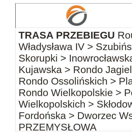
TRASA PRZEBIEGU
Ro
Władysława IV > Szubińs
Skorupki > Inowrocławsk
Kujawska > Rondo Jagiel
Rondo Ossolińskich > Pl
Rondo Wielkopolskie > 
Wielkopolskich > Skłodow
Fordońska > Dworzec W
PRZEMYSŁOWA