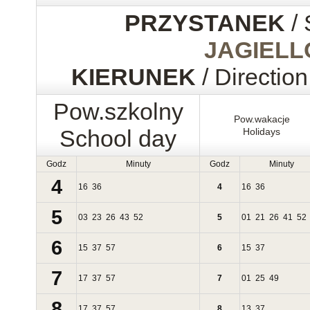
PRZYSTANEK
/ 
JAGIEL
KIERUNEK
/ Direction
Pow.szkolny
Pow.wakacje
School day
Holidays
Godz
Minuty
Godz
Minuty
4
16
36
4
16
36
5
03
23
26
43
52
5
01
21
26
41
52
6
15
37
57
6
15
37
7
17
37
57
7
01
25
49
8
17
37
57
8
13
37