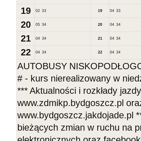
19
02
33
19
04
33
20
05
34
20
04
34
21
04
34
21
04
34
22
04
34
22
04
34
AUTOBUSY NISKOPODŁOGOWE
# - kurs nierealizowany w nie
*** Aktualności i rozkłady jazd
www.zdmikp.bydgoszcz.pl ora
www.bydgoszcz.jakdojade.pl **
bieżących zmian w ruchu na p
elektronicznych oraz faceboo