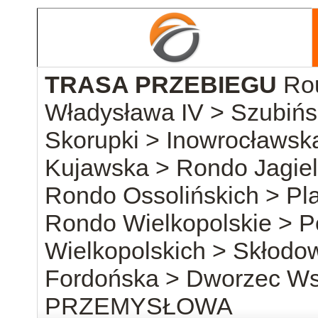
TRASA PRZEBIEGU
Ro
Władysława IV > Szubińs
Skorupki > Inowrocławsk
Kujawska > Rondo Jagiel
Rondo Ossolińskich > Pl
Rondo Wielkopolskie > 
Wielkopolskich > Skłodow
Fordońska > Dworzec W
PRZEMYSŁOWA