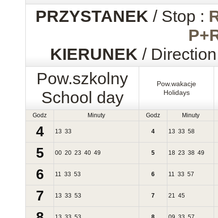
PRZYSTANEK
/ Stop :
P+
KIERUNEK
/ Direction
Pow.szkolny
Pow.wakacje
School day
Holidays
Godz
Minuty
Godz
Minuty
4
13
33
4
13
33
58
5
00
20
23
40
49
5
18
23
38
49
6
11
33
53
6
11
33
57
7
13
33
53
7
21
45
8
13
33
53
8
09
33
57