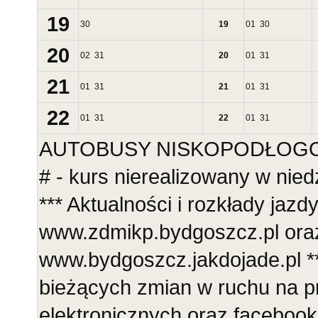
19
30
19
01
30
20
02
31
20
01
31
21
01
31
21
01
31
22
01
31
22
01
31
AUTOBUSY NISKOPODŁOGOWE
# - kurs nierealizowany w nie
*** Aktualności i rozkłady jazd
www.zdmikp.bydgoszcz.pl ora
www.bydgoszcz.jakdojade.pl **
bieżących zmian w ruchu na p
elektronicznych oraz faceboo