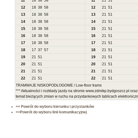
11
18
38
58
11
21
51
12
18
38
58
12
21
51
13
18
38
58
13
21
51
14
18
38
58
14
21
51
15
18
38
58
15
21
51
16
18
38
58
16
21
51
17
18
38
58
17
21
51
18
17
37
57
18
21
51
19
21
51
19
21
51
20
21
51
20
21
51
21
21
51
21
21
51
22
21
51
22
21
51
TRAMWAJE NISKOPODŁOGOWE / Low-floor trams
*** Aktualności i rozkłady jazdy na stronie www.zdmikp.bydgoszcz.pl ora
temat bieżących zmian w ruchu na przystankowych tablicach elektronic
<< Powrót do wyboru kierunku i przystanków
<<Powrót do wyboru linii komunikacyjnej