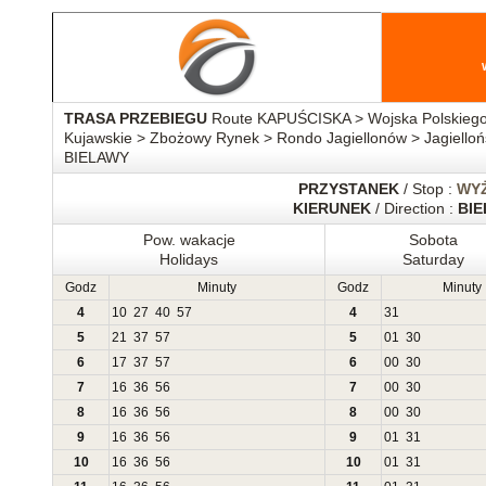
TRASA PRZEBIEGU
Route KAPUŚCISKA > Wojska Polskiego
Kujawskie > Zbożowy Rynek > Rondo Jagiellonów > Jagiello
BIELAWY
PRZYSTANEK
/ Stop :
WY
KIERUNEK
/ Direction :
BI
Pow. wakacje
Sobota
Holidays
Saturday
Godz
Minuty
Godz
Minuty
4
10
27
40
57
4
31
5
21
37
57
5
01
30
6
17
37
57
6
00
30
7
16
36
56
7
00
30
8
16
36
56
8
00
30
9
16
36
56
9
01
31
10
16
36
56
10
01
31