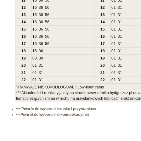
11
16
36
56
11
01
31
12
16
36
56
12
01
31
13
16
36
56
13
01
31
14
16
36
56
14
01
31
15
16
36
56
15
01
31
16
16
36
56
16
01
31
17
16
36
56
17
01
31
18
16
36
18
01
31
19
00
30
19
01
31
20
01
31
20
01
31
21
01
31
21
01
31
22
01
31
22
01
31
TRAMWAJE NISKOPODŁOGOWE / Low-floor trams
*** Aktualności i rozkłady jazdy na stronie www.zdmikp.bydgoszcz.pl ora
temat bieżących zmian w ruchu na przystankowych tablicach elektronic
<< Powrót do wyboru kierunku i przystanków
<<Powrót do wyboru linii komunikacyjnej