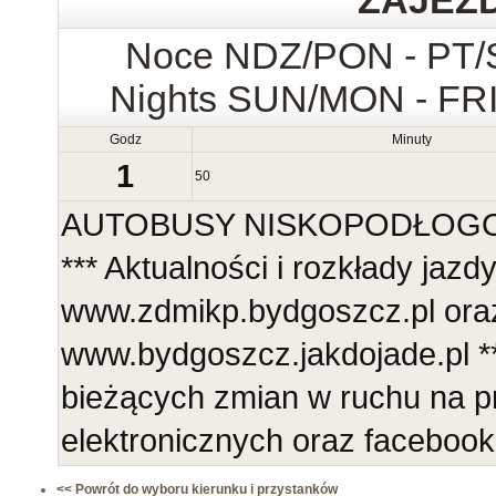
ZAJEZ
Noce NDZ/PON - PT
Nights SUN/MON - FR
Godz
Minuty
1
50
AUTOBUSY NISKOPODŁOGOWE
*** Aktualności i rozkłady jazd
www.zdmikp.bydgoszcz.pl ora
www.bydgoszcz.jakdojade.pl **
bieżących zmian w ruchu na p
elektronicznych oraz faceboo
<< Powrót do wyboru kierunku i przystanków