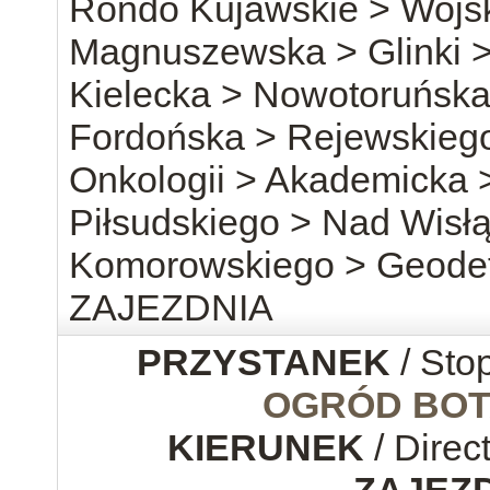
Rondo Kujawskie > Wojsk
Magnuszewska > Glinki >
Kielecka > Nowotoruńska
Fordońska > Rejewskieg
Onkologii > Akademicka 
Piłsudskiego > Nad Wisłą
Komorowskiego > Geode
ZAJEZDNIA
PRZYSTANEK
/ Sto
OGRÓD BOT
KIERUNEK
/ Direc