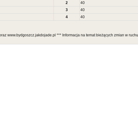
2
40
3
40
4
40
l oraz www.bydgoszcz.jakdojade.pl *** Informacja na temat bieżących zmian w ruch