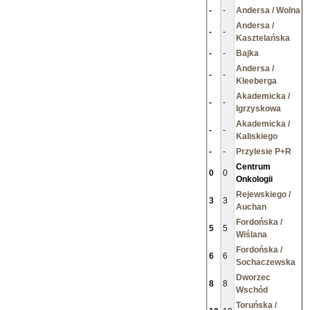
-
-
Andersa / Wolna
Andersa /
-
-
Kasztelańska
-
-
Bajka
Andersa /
-
-
Kleeberga
Akademicka /
-
-
Igrzyskowa
Akademicka /
-
-
Kaliskiego
-
-
Przylesie P+R
Centrum
0
0
Onkologii
Rejewskiego /
3
3
Auchan
Fordońska /
5
5
Wiślana
Fordońska /
6
6
Sochaczewska
Dworzec
8
8
Wschód
Toruńska /