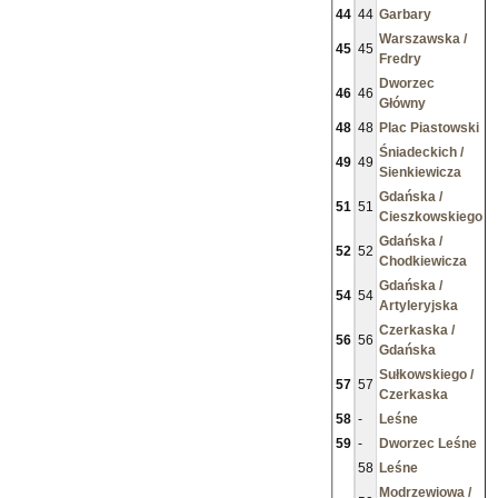
44
44
Garbary
Warszawska /
45
45
Fredry
Dworzec
46
46
Główny
48
48
Plac Piastowski
Śniadeckich /
49
49
Sienkiewicza
Gdańska /
51
51
Cieszkowskiego
Gdańska /
52
52
Chodkiewicza
Gdańska /
54
54
Artyleryjska
Czerkaska /
56
56
Gdańska
Sułkowskiego /
57
57
Czerkaska
58
-
Leśne
59
-
Dworzec Leśne
58
Leśne
Modrzewiowa /