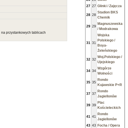
27
27
Glinki / Zajęcza
Stadion BKS
28
28
Chemik
Magnuszewska
29
29
/ Modrakowa
u na przystankowych tablicach
Wojska
Polskiego /
31
31
Boya-
Żeleńskiego
Woj.Polskiego /
32
32
Ujejskiego
Wzgórze
34
34
Wolności
Rondo
35
35
Kujawskie P+R
Rondo
37
37
Jagiellonów
Plac
39
39
Kościeleckich
Rondo
41
41
Jagiellonów
43
43
Focha / Opera