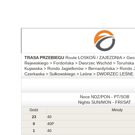
TRASA PRZEBIEGU
Route ŁOSKOŃ / ZAJEZDNIA > Geodet
Rejewskiego > Fordońska > Dworzec Wschód > Toruńska 
Kujawska > Rondo Jagiellonów > Bernardyńska > Rondo J
Czerkaska > Sułkowskiego > Leśne > DWORZEC LEŚNE
Noce NDZ/PON - PT/SOB
Nights SUN/MON - FRI/SAT
Godz
Minuty
23
40
0
40
P
1
40