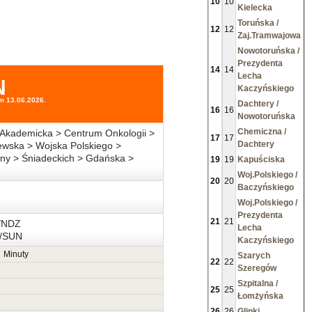
10
10
Kielecka
Toruńska /
12
12
Zaj.Tramwajowa
Nowotoruńska /
Prezydenta
14
14
Lecha
N
Kaczyńskiego
m 13.06.2026.
Dachtery /
16
16
Nowotoruńska
Chemiczna /
Akademicka > Centrum Onkologii >
17
17
Dachtery
wska > Wojska Polskiego >
ny > Śniadeckich > Gdańska >
19
19
Kapuściska
Woj.Polskiego /
20
20
Baczyńskiego
Woj.Polskiego /
Prezydenta
21
21
/NDZ
Lecha
T/SUN
Kaczyńskiego
Minuty
Szarych
22
22
Szeregów
Szpitalna /
25
25
Łomżyńska
26
26
Glinki