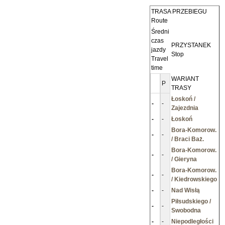
TRASA PRZEBIEGU
Route
Średni
czas
PRZYSTANEK
jazdy
Stop
Travel
time
WARIANT
P
TRASY
Łoskoń /
-
-
Zajezdnia
-
-
Łoskoń
Bora-Komorow.
-
-
/ Braci Baż.
Bora-Komorow.
-
-
/ Gieryna
Bora-Komorow.
-
-
/ Kiedrowskiego
-
-
Nad Wisłą
Piłsudskiego /
-
-
Swobodna
-
-
Niepodległości