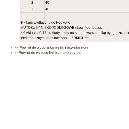
2
40
3
40
P - kurs wydłużony do Podkowy
AUTOBUSY NISKOPODŁOGOWE / Low-floor buses
*** Aktualności i rozkłady jazdy na stronie www.zdmikp.bydgoszcz.p
elektronicznych oraz facebooku ZDMiKP***
<< Powrót do wyboru kierunku i przystanków
<<Powrót do wyboru linii komunikacyjnej