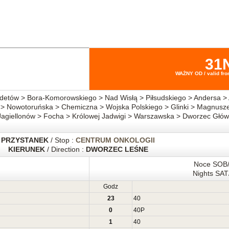
31
WAŻNY OD / valid fro
ów > Bora-Komorowskiego > Nad Wisłą > Piłsudskiego > Andersa > 
> Nowotoruńska > Chemiczna > Wojska Polskiego > Glinki > Magnusze
agiellonów > Focha > Królowej Jadwigi > Warszawska > Dworzec Głów
PRZYSTANEK
/ Stop :
CENTRUM ONKOLOGII
KIERUNEK
/ Direction :
DWORZEC LEŚNE
Noce SOB
Nights SA
Godz
23
40
0
40
P
1
40