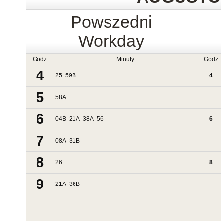
Powszedni
Workday
Godz
Minuty
Godz
4
25
59
B
4
5
58
A
6
04
B
21
A
38
A
56
6
7
08
A
31
B
8
26
8
9
21
A
36
B