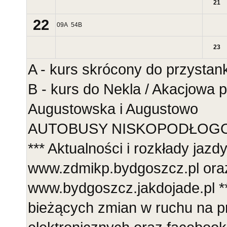
21
22
09
A
54
B
23
A - kurs skrócony do przystan
B - kurs do Nekla / Akacjowa 
Augustowska i Augustowo
AUTOBUSY NISKOPODŁOGOWE
*** Aktualności i rozkłady jazd
www.zdmikp.bydgoszcz.pl ora
www.bydgoszcz.jakdojade.pl **
bieżących zmian w ruchu na p