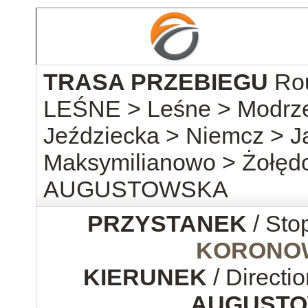
TRASA PRZEBIEGU
Ro
LEŚNE > Leśne > Modrz
Jeździecka > Niemcz > 
Maksymilianowo > Żołę
AUGUSTOWSKA
PRZYSTANEK
/ Sto
KORONO
KIERUNEK
/ Directio
AUGUST