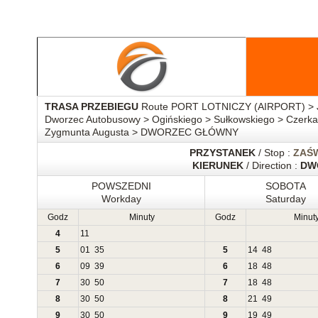
TRASA PRZEBIEGU
Route PORT LOTNICZY (AIRPORT) > Jan
Dworzec Autobusowy > Ogińskiego > Sułkowskiego > Czerk
Zygmunta Augusta > DWORZEC GŁÓWNY
PRZYSTANEK
/ Stop :
ZAŚW
KIERUNEK
/ Direction :
DW
POWSZEDNI
SOBOTA
Workday
Saturday
Godz
Minuty
Godz
Minut
4
11
5
01
35
5
14
48
6
09
39
6
18
48
7
30
50
7
18
48
8
30
50
8
21
49
9
30
50
9
19
49