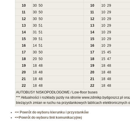
10
30
50
10
10
29
11
30
50
11
10
29
12
30
50
12
10
29
13
30
51
13
10
29
14
31
51
14
10
29
15
39
51
15
10
29
16
14
51
16
10
29
17
30
50
17
15
45
18
20
50
18
15
47
19
18
48
19
18
48
20
18
48
20
18
48
21
18
48
21
18
48
22
18
48
22
18
48
AUTOBUSY NISKOPODŁOGOWE / Low-floor buses
*** Aktualności i rozkłady jazdy na stronie www.zdmikp.bydgoszcz.pl or
bieżących zmian w ruchu na przystankowych tablicach elektronicznych
<< Powrót do wyboru kierunku i przystanków
<<Powrót do wyboru linii komunikacyjnej