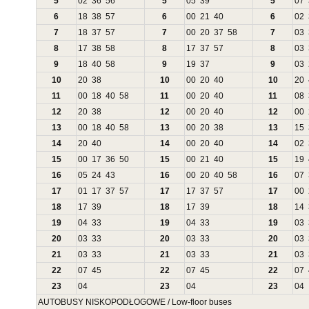
5
02
36
56
5
05
39
5
07
6
18
38
57
6
00
21
40
6
02
7
18
37
57
7
00
20
37
58
7
03
8
17
38
58
8
17
37
57
8
03
9
18
40
58
9
19
37
9
03
10
20
38
10
00
20
40
10
20
11
00
18
40
58
11
00
20
40
11
08
12
20
38
12
00
20
40
12
00
13
00
18
40
58
13
00
20
38
13
15
14
20
40
14
00
20
40
14
02
15
00
17
36
50
15
00
21
40
15
19
16
05
24
43
16
00
20
40
58
16
07
17
01
17
37
57
17
17
37
57
17
00
18
17
39
18
17
39
18
14
19
04
33
19
04
33
19
03
20
03
33
20
03
33
20
03
21
03
33
21
03
33
21
03
22
07
45
22
07
45
22
07
23
04
23
04
23
04
AUTOBUSY NISKOPODŁOGOWE / Low-floor buses