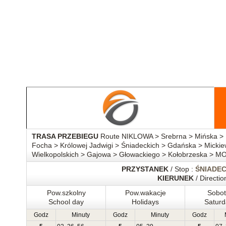
TRASA PRZEBIEGU
Route NIKLOWA > Srebrna > Mińska > 
Focha > Królowej Jadwigi > Śniadeckich > Gdańska > Micki
Wielkopolskich > Gajowa > Głowackiego > Kołobrzeska > 
PRZYSTANEK
/ Stop :
ŚNIADEC
KIERUNEK
/ Directio
Pow.szkolny
Pow.wakacje
Sobo
School day
Holidays
Saturd
Godz
Minuty
Godz
Minuty
Godz