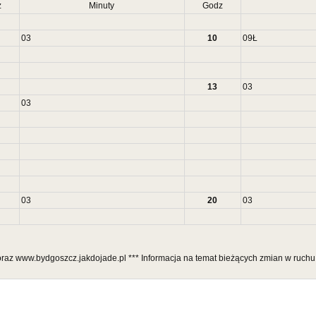
z
Minuty
Godz
03
10
09
Ł
13
03
03
03
20
03
 oraz www.bydgoszcz.jakdojade.pl *** Informacja na temat bieżących zmian w ruch