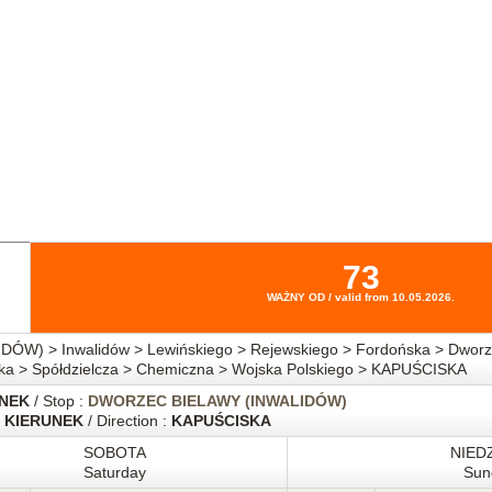
73
WAŻNY OD / valid from 10.05.2026.
) > Inwalidów > Lewińskiego > Rejewskiego > Fordońska > Dworz
ska > Spółdzielcza > Chemiczna > Wojska Polskiego > KAPUŚCISKA
NEK
/ Stop :
DWORZEC BIELAWY (INWALIDÓW)
KIERUNEK
/ Direction :
KAPUŚCISKA
SOBOTA
NIED
Saturday
Sun