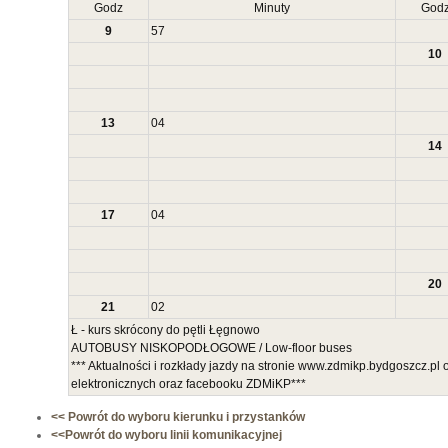
Godz
Minuty
God
9
57
10
13
04
14
17
04
20
21
02
Ł - kurs skrócony do pętli Łęgnowo
AUTOBUSY NISKOPODŁOGOWE / Low-floor buses
*** Aktualności i rozkłady jazdy na stronie www.zdmikp.bydgoszcz.pl
elektronicznych oraz facebooku ZDMiKP***
<< Powrót do wyboru kierunku i przystanków
<<Powrót do wyboru linii komunikacyjnej