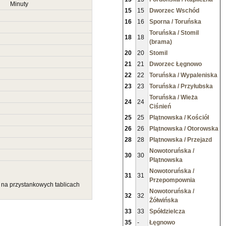
Minuty
15
15
Dworzec Wschód
16
16
Sporna / Toruńska
Toruńska / Stomil
18
18
(brama)
20
20
Stomil
21
21
Dworzec Łęgnowo
22
22
Toruńska / Wypaleniska
23
23
Toruńska / Przyłubska
Toruńska / Wieża
24
24
Ciśnień
25
25
Plątnowska / Kościół
26
26
Plątnowska / Otorowska
28
28
Plątnowska / Przejazd
Nowotoruńska /
30
30
Plątnowska
Nowotoruńska /
31
31
Przepompownia
u na przystankowych tablicach
Nowotoruńska /
32
32
Żółwińska
33
33
Spółdzielcza
35
-
Łęgnowo