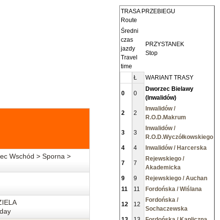
TRASA PRZEBIEGU
Route
Średni
czas
PRZYSTANEK
jazdy
Stop
Travel
time
Ł
WARIANT TRASY
Dworzec Bielawy
0
0
(Inwalidów)
Inwalidów /
2
2
R.O.D.Makrum
Inwalidów /
3
3
R.O.D.Wyczółkowskiego
4
4
Inwalidów / Harcerska
ec Wschód > Sporna >
Rejewskiego /
7
7
Akademicka
9
9
Rejewskiego / Auchan
11
11
Fordońska / Wiślana
Fordońska /
ZIELA
12
12
Sochaczewska
day
13
13
Fordońska / Kapliczna