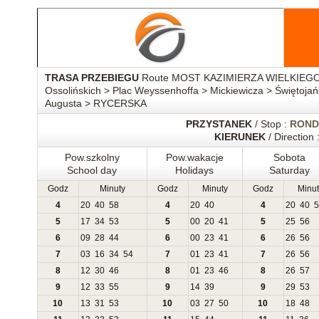
TRASA PRZEBIEGU
Route MOST KAZIMIERZA WIELKIEGO > 
Ossolińskich > Plac Weyssenhoffa > Mickiewicza > Święto
Augusta > RYCERSKA
PRZYSTANEK
/ Stop :
ROND
KIERUNEK
/ Direction 
Pow.szkolny
Pow.wakacje
Sobota
School day
Holidays
Saturday
Godz
Minuty
Godz
Minuty
Godz
Minut
4
20
40
58
4
20
40
4
20
40
5
5
17
34
53
5
00
20
41
5
25
56
6
09
28
44
6
00
23
41
6
26
56
7
03
16
34
54
7
01
23
41
7
26
56
8
12
30
46
8
01
23
46
8
26
57
9
12
33
55
9
14
39
9
29
53
10
13
31
53
10
03
27
50
10
18
48