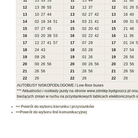
11
13
33
53
11
15
44
11
11
36
12
13
36
55
12
12
37
12
01
26
5
13
10
27
44
13
02
27
42
13
16
40
14
02
18
34
51
14
03
21
41
14
09
31
5
15
07
27
45
15
02
20
42
15
21
46
16
03
20
38
53
16
02
22
42
16
11
36
17
12
27
41
57
17
07
29
17
01
24
5
18
24
43
18
03
28
18
27
54
19
09
26
19
01
26
19
26
56
20
00
26
56
20
00
26
56
20
23
56
21
26
56
21
26
56
21
26
56
22
26
22
26
22
26
AUTOBUSY NISKOPODŁOGOWE / Low-floor buses
*** Aktualności i rozkłady jazdy na stronie www.zdmikp.bydgoszcz.pl or
bieżących zmian w ruchu na przystankowych tablicach elektronicznych
<< Powrót do wyboru kierunku i przystanków
<<Powrót do wyboru linii komunikacyjnej