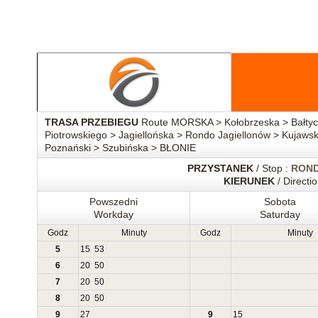
TRASA PRZEBIEGU
Route MORSKA > Kołobrzeska > Bałtycka
Piotrowskiego > Jagiellońska > Rondo Jagiellonów > Kujaw
Poznański > Szubińska > BŁONIE
PRZYSTANEK
/ Stop :
ROND
KIERUNEK
/ Directi
Powszedni
Sobota
Workday
Saturday
Godz
Minuty
Godz
Minuty
5
15
53
6
20
50
7
20
50
8
20
50
9
27
9
15