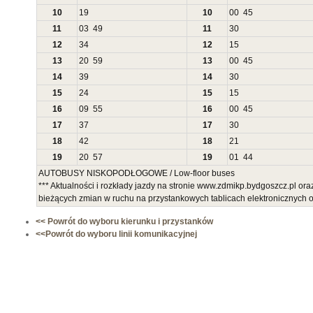
10
19
10
00
45
11
03
49
11
30
12
34
12
15
13
20
59
13
00
45
14
39
14
30
15
24
15
15
16
09
55
16
00
45
17
37
17
30
18
42
18
21
19
20
57
19
01
44
AUTOBUSY NISKOPODŁOGOWE / Low-floor buses
*** Aktualności i rozkłady jazdy na stronie www.zdmikp.bydgoszcz.pl or
bieżących zmian w ruchu na przystankowych tablicach elektronicznych
<< Powrót do wyboru kierunku i przystanków
<<Powrót do wyboru linii komunikacyjnej