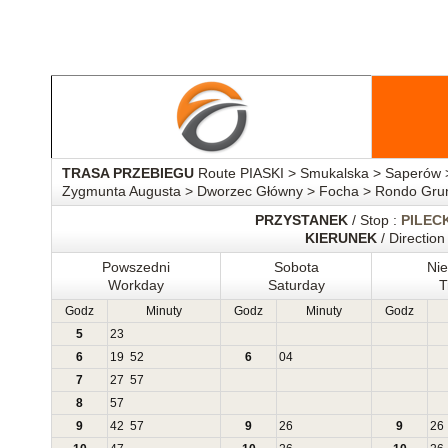
TRASA PRZEBIEGU
Route PIASKI > Smukalska > Saperów 
Zygmunta Augusta > Dworzec Główny > Focha > Rondo Grun
PRZYSTANEK
/ Stop :
PILEC
KIERUNEK
/ Direction
Powszedni
Sobota
Nie
Workday
Saturday
T
Godz
Minuty
Godz
Minuty
Godz
5
23
6
19
52
6
04
7
27
57
8
57
9
42
57
9
26
9
26