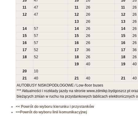
10
47
10
26
10
26
11
47
11
26
11
26
12
47
12
26
12
26
13
26
13
26
14
57
14
26
14
26
15
57
15
26
15
26
16
57
16
26
16
26
17
52
17
36
17
36
18
52
18
26
18
26
19
40
19
40
20
10
21
40
21
40
21
40
AUTOBUSY NISKOPODŁOGOWE / Low-floor buses
*** Aktualności i rozkłady jazdy na stronie www.zdmikp.bydgoszcz.pl or
bieżących zmian w ruchu na przystankowych tablicach elektronicznych
<< Powrót do wyboru kierunku i przystanków
<<Powrót do wyboru linii komunikacyjnej