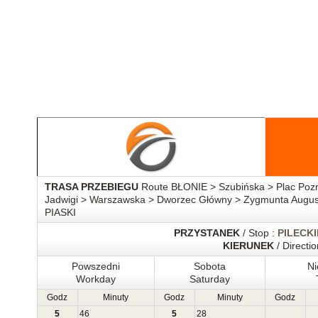
TRASA PRZEBIEGU
Route BŁONIE > Szubińska > Plac Pozn
Jadwigi > Warszawska > Dworzec Główny > Zygmunta Augus
PIASKI
PRZYSTANEK
/ Stop :
PILECK
KIERUNEK
/ Directio
Powszedni
Sobota
Ni
Workday
Saturday
Godz
Minuty
Godz
Minuty
Godz
5
46
5
28