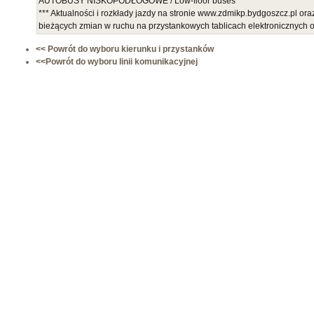
AUTOBUSY NISKOPODŁOGOWE / Low-floor buses
*** Aktualności i rozkłady jazdy na stronie www.zdmikp.bydgoszcz.pl or
bieżących zmian w ruchu na przystankowych tablicach elektronicznych
<< Powrót do wyboru kierunku i przystanków
<<Powrót do wyboru linii komunikacyjnej