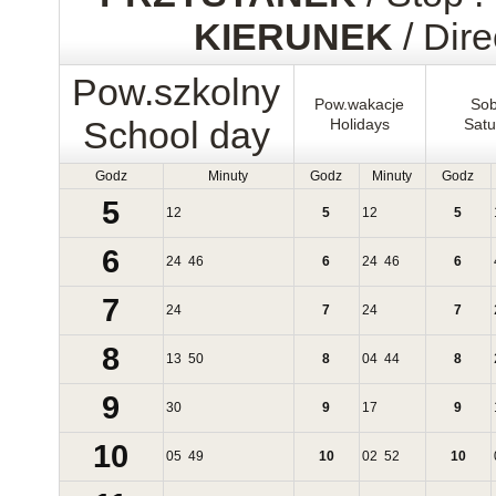
KIERUNEK
/ Dire
Pow.szkolny
Pow.wakacje
Sob
School day
Holidays
Satu
Godz
Minuty
Godz
Minuty
Godz
5
12
5
12
5
6
24
46
6
24
46
6
7
24
7
24
7
8
13
50
8
04
44
8
9
30
9
17
9
10
05
49
10
02
52
10