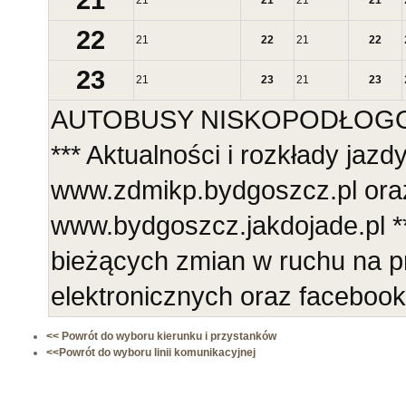
21
21
21
21
21
22
21
22
21
22
23
21
23
21
23
AUTOBUSY NISKOPODŁOGOWE
*** Aktualności i rozkłady jazd
www.zdmikp.bydgoszcz.pl ora
www.bydgoszcz.jakdojade.pl **
bieżących zmian w ruchu na p
elektronicznych oraz faceboo
<< Powrót do wyboru kierunku i przystanków
<<Powrót do wyboru linii komunikacyjnej