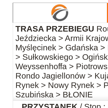
TRASA PRZEBIEGU
Ro
Jeździecka > Armii Kraj
Myślęcinek > Gdańska >
> Sułkowskiego > Ogińsk
Weyssenhoffa > Piotrowsk
Rondo Jagiellonów > Ku
Rynek > Nowy Rynek > P
Szubińska > BŁONIE
PRZYSTANEK
/ Stop :