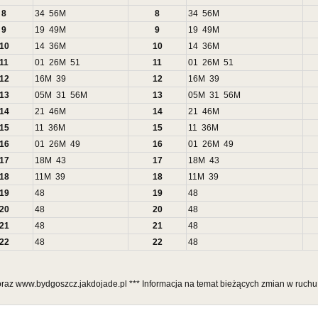
8
34
56
M
8
34
56
M
9
19
49
M
9
19
49
M
10
14
36
M
10
14
36
M
11
01
26
M
51
11
01
26
M
51
12
16
M
39
12
16
M
39
13
05
M
31
56
M
13
05
M
31
56
M
14
21
46
M
14
21
46
M
15
11
36
M
15
11
36
M
16
01
26
M
49
16
01
26
M
49
17
18
M
43
17
18
M
43
18
11
M
39
18
11
M
39
19
48
19
48
20
48
20
48
21
48
21
48
22
48
22
48
 oraz www.bydgoszcz.jakdojade.pl *** Informacja na temat bieżących zmian w ruch