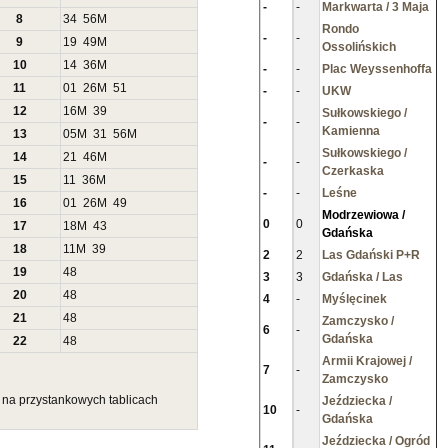
-
-
Markwarta / 3 Maja
8
34
56
M
Rondo
-
-
9
19
49
M
Ossolińskich
10
14
36
M
-
-
Plac Weyssenhoffa
11
01
26
M
51
-
-
UKW
12
16
M
39
Sułkowskiego /
-
-
Kamienna
13
05
M
31
56
M
Sułkowskiego /
14
21
46
M
-
-
Czerkaska
15
11
36
M
-
-
Leśne
16
01
26
M
49
Modrzewiowa /
0
0
17
18
M
43
Gdańska
18
11
M
39
2
2
Las Gdański P+R
19
48
3
3
Gdańska / Las
20
48
4
-
Myślęcinek
21
48
Zamczysko /
6
-
Gdańska
22
48
Armii Krajowej /
7
-
Zamczysko
u na przystankowych tablicach
Jeździecka /
10
-
Gdańska
Jeździecka / Ogród