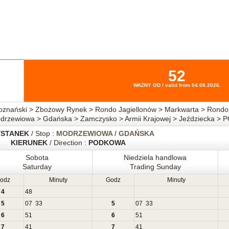
52
WAŻNY OD / valid from 04.08.2026.
znański > Zbożowy Rynek > Rondo Jagiellonów > Markwarta > Rondo 
odrzewiowa > Gdańska > Zamczysko > Armii Krajowej > Jeździecka 
YSTANEK
/ Stop :
MODRZEWIOWA / GDAŃSKA
KIERUNEK
/ Direction :
PODKOWA
Sobota
Niedziela handlowa
Saturday
Trading Sunday
odz
Minuty
Godz
Minuty
4
48
5
07
33
5
07
33
6
51
6
51
7
41
7
41