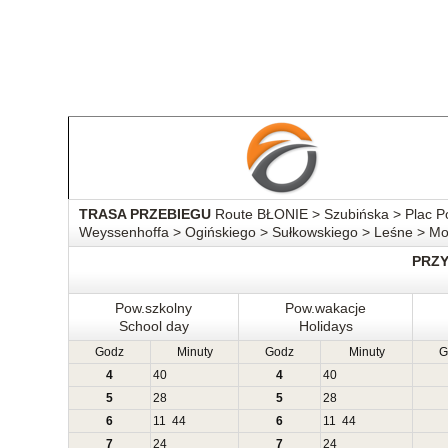
TRASA PRZEBIEGU
Route BŁONIE > Szubińska > Plac Po
Weyssenhoffa > Ogińskiego > Sułkowskiego > Leśne > M
PRZ
Pow.szkolny
Pow.wakacje
School day
Holidays
Godz
Minuty
Godz
Minuty
G
4
40
4
40
5
28
5
28
6
11
44
6
11
44
7
24
7
24