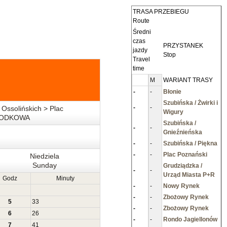
TRASA PRZEBIEGU
Route
Średni
czas
PRZYSTANEK
jazdy
Stop
Travel
time
M
WARIANT TRASY
-
-
Błonie
Szubińska / Żwirki i
-
-
Ossolińskich > Plac
Wigury
> PODKOWA
Szubińska /
-
-
Gnieźnieńska
-
-
Szubińska / Piękna
-
-
Plac Poznański
Niedziela
Sunday
Grudziądzka /
-
-
Urząd Miasta P+R
Godz
Minuty
-
-
Nowy Rynek
-
-
Zbożowy Rynek
5
33
-
-
Zbożowy Rynek
6
26
-
-
Rondo Jagiellonów
7
41