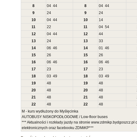
8
04
44
8
04
44
9
24
9
24
10
04
44
10
14
11
22
11
04
54
12
04
44
12
44
13
24
13
33
14
06
46
14
01
46
15
26
15
26
16
06
46
16
06
46
17
23
17
23
18
03
49
18
03
49
19
48
19
48
20
48
20
48
21
48
21
48
22
48
22
48
M - kurs wydłużony do Myślęcinka
AUTOBUSY NISKOPODŁOGOWE / Low-floor buses
*** Aktualności i rozkłady jazdy na stronie www.zdmikp.bydgoszcz.pl
elektronicznych oraz facebooku ZDMiKP***