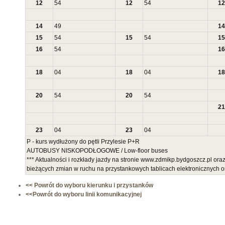
12
54
12
54
12
14
49
14
15
54
15
54
15
16
54
16
18
04
18
04
18
20
54
20
54
21
23
04
23
04
P - kurs wydłużony do pętli Przylesie P+R
AUTOBUSY NISKOPODŁOGOWE / Low-floor buses
*** Aktualności i rozkłady jazdy na stronie www.zdmikp.bydgoszcz.pl ora
bieżących zmian w ruchu na przystankowych tablicach elektronicznych 
<< Powrót do wyboru kierunku i przystanków
<<Powrót do wyboru linii komunikacyjnej