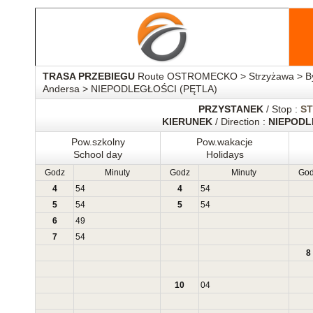
TRASA PRZEBIEGU
Route OSTROMECKO > Strzyżawa > Byd
Andersa > NIEPODLEGŁOŚCI (PĘTLA)
PRZYSTANEK
/ Stop :
S
KIERUNEK
/ Direction :
NIEPODL
Pow.szkolny
Pow.wakacje
School day
Holidays
Godz
Minuty
Godz
Minuty
Go
4
54
4
54
5
54
5
54
6
49
7
54
8
10
04