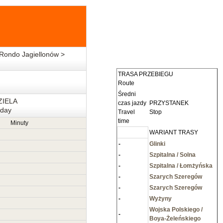
Rondo Jagiellonów >
TRASA PRZEBIEGU
Route
Średni
ZIELA
czas jazdy
PRZYSTANEK
day
Travel
Stop
time
Minuty
WARIANT TRASY
-
Glinki
-
Szpitalna / Solna
-
Szpitalna / Łomżyńska
-
Szarych Szeregów
-
Szarych Szeregów
-
Wyżyny
Wojska Polskiego /
-
Boya-Żeleńskiego