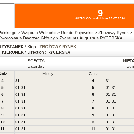
9
WAŻNY OD / valid from 25.07.2026.
Polskiego > Wzgórze Wolności > Rondo Kujawskie > Zbożowy Rynek > 
 > Dworcowa > Dworzec Główny > Zygmunta Augusta > RYCERSKA
RZYSTANEK
/ Stop :
ZBOŻOWY RYNEK
KIERUNEK
/ Direction :
RYCERSKA
SOBOTA
NIED
Saturday
Sun
Godz
Minuty
Godz
4
31
4
31
5
01
31
5
01
31
6
01
31
6
01
31
7
01
31
7
01
31
8
01
31
8
01
31
9
01
31
9
01
31
10
01
31
10
01
31
11
01
31
11
01
31