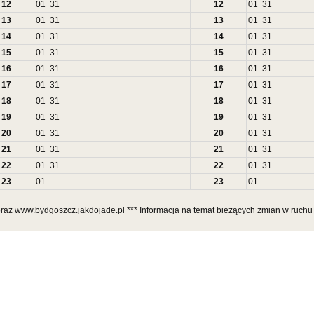
12
01
31
12
01
31
13
01
31
13
01
31
14
01
31
14
01
31
15
01
31
15
01
31
16
01
31
16
01
31
17
01
31
17
01
31
18
01
31
18
01
31
19
01
31
19
01
31
20
01
31
20
01
31
21
01
31
21
01
31
22
01
31
22
01
31
23
01
23
01
 oraz www.bydgoszcz.jakdojade.pl *** Informacja na temat bieżących zmian w ruchu