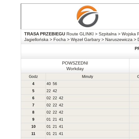
TRASA PRZEBIEGU
Route GLINKI > Szpitalna > Wojska 
Jagiellońska > Focha > Węzeł Garbary > Naruszewicza
P
POWSZEDNI
Workday
Godz
Minuty
4
40
56
5
22
42
6
02
22
42
7
02
22
42
8
02
22
42
9
01
21
41
10
01
21
41
11
01
21
41