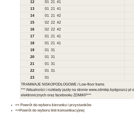
12
01
21
41
13
01
21
41
14
01
21
42
15
02
22
42
16
02
22
42
17
01
21
41
18
01
21
41
19
01
31
20
01
31
21
01
31
22
01
31
23
01
TRAMWAJE NISKOPODŁOGOWE / Low-floor trams
*** Aktualności i rozkłady jazdy na stronie www.zdmikp.bydgoszcz.pl
elektronicznych oraz facebooku ZDMiKP***
<< Powrót do wyboru kierunku i przystanków
<<Powrót do wyboru linii komunikacyjnej