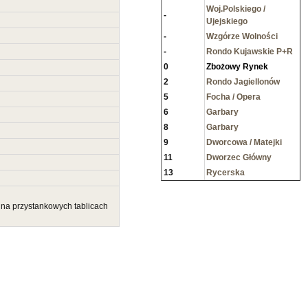
Woj.Polskiego /
-
Ujejskiego
-
Wzgórze Wolności
-
Rondo Kujawskie P+R
0
Zbożowy Rynek
2
Rondo Jagiellonów
5
Focha / Opera
6
Garbary
8
Garbary
9
Dworcowa / Matejki
11
Dworzec Główny
13
Rycerska
 na przystankowych tablicach