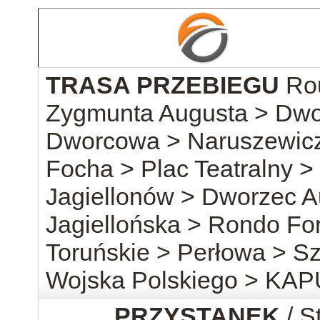
TRASA PRZEBIEGU
Ro
Zygmunta Augusta > Dwo
Dworcowa > Naruszewicz
Focha > Plac Teatralny >
Jagiellonów > Dworzec 
Jagiellońska > Rondo Fo
Toruńskie > Perłowa > S
Wojska Polskiego > KA
PRZYSTANEK
/ S