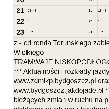
20
18
48
20
18
48
21
18
48
21
18
48
22
18
48
22
18
48
23
13
z
23
13
z
z - od ronda Toruńskiego zabi
Wielkiego
TRAMWAJE NISKOPODŁOGOWE
*** Aktualności i rozkłady jazd
www.zdmikp.bydgoszcz.pl ora
www.bydgoszcz.jakdojade.pl **
bieżących zmian w ruchu na p