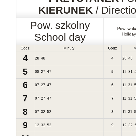
KIERUNEK
/ Directi
Pow. szkolny
Pow. wak
School day
Holida
Godz
Minuty
Godz
M
4
28
48
4
28
48
5
08
27
47
5
12
31
6
07
27
47
6
11
31
7
07
27
47
7
11
31
8
07
32
52
8
11
31
9
12
32
52
9
12
32