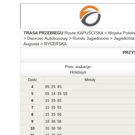
TRASA PRZEBIEGU
Route KAPUŚCISKA > Wojska Polskieg
> Dworzec Autobusowy > Rondo Jagiellonów > Jagielloń
Augusta > RYCERSKA
PRZY
Pow. wakacje
Holidays
Godz
Minuty
4
05
25
45
5
05
14
35
55
6
15
35
55
7
15
35
55
8
15
35
56
9
16
36
56
10
16
36
56