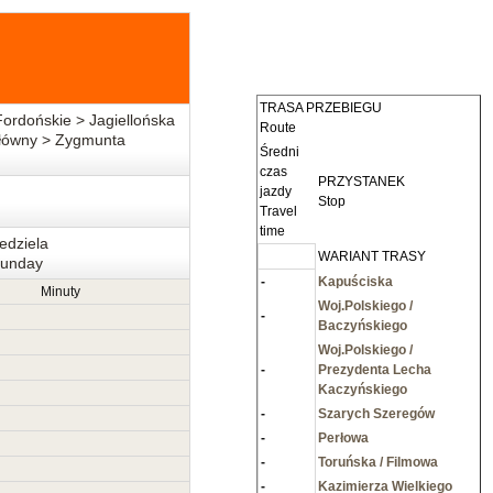
TRASA PRZEBIEGU
rdońskie > Jagiellońska
Route
Główny > Zygmunta
Średni
czas
PRZYSTANEK
jazdy
Stop
Travel
time
edziela
WARIANT TRASY
unday
-
Kapuściska
Minuty
Woj.Polskiego /
-
Baczyńskiego
Woj.Polskiego /
-
Prezydenta Lecha
Kaczyńskiego
-
Szarych Szeregów
-
Perłowa
-
Toruńska / Filmowa
-
Kazimierza Wielkiego