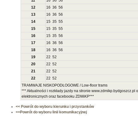
11
16
36
56
12
16
36
56
13
16
36
56
14
15
35
55
15
15
35
55
16
15
35
56
17
16
36
56
18
16
36
56
19
22
52
20
22
52
21
22
52
22
22
52
TRAMWAJE NISKOPODŁOGOWE / Low-floor trams
*** Aktualności i rozkłady jazdy na stronie www.zdmikp.bydgoszcz.pl
elektronicznych oraz facebooku ZDMiKP***
<< Powrót do wyboru kierunku i przystanków
<<Powrót do wyboru linii komunikacyjnej