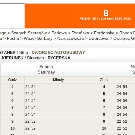
8
WAŻNY OD / valid from 25.07.2026.
o > Szarych Szeregów > Perłowa > Toruńska > Fordońska > Rondo Fo
ska > Focha > Węzeł Garbary > Naruszewicza > Dworcowa > Dworzec 
STANEK
/ Stop :
DWORZEC AUTOBUSOWY
KIERUNEK
/ Direction :
RYCERSKA
Sobota
Ni
Saturday
S
Godz
Minuty
Godz
4
24
54
4
24
54
5
24
54
5
24
54
6
24
54
6
24
54
7
24
54
7
24
54
8
24
54
8
24
54
9
22
52
9
22
52
10
22
52
10
22
52