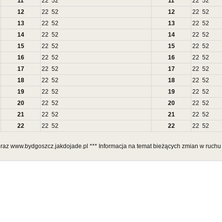
11
22
52
11
22
52
12
22
52
12
22
52
13
22
52
13
22
52
14
22
52
14
22
52
15
22
52
15
22
52
16
22
52
16
22
52
17
22
52
17
22
52
18
22
52
18
22
52
19
22
52
19
22
52
20
22
52
20
22
52
21
22
52
21
22
52
22
22
52
22
22
52
 oraz www.bydgoszcz.jakdojade.pl *** Informacja na temat bieżących zmian w ruchu