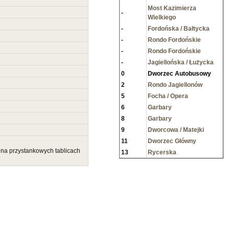
Most Kazimierza
-
Wielkiego
-
Fordońska / Bałtycka
-
Rondo Fordońskie
-
Rondo Fordońskie
-
Jagiellońska / Łużycka
0
Dworzec Autobusowy
2
Rondo Jagiellonów
5
Focha / Opera
6
Garbary
8
Garbary
9
Dworcowa / Matejki
11
Dworzec Główny
 na przystankowych tablicach
13
Rycerska