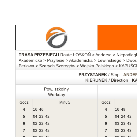
TRASA PRZEBIEGU
Route ŁOSKOŃ > Andersa > Niepodległo
Akademicka > Przylesie > Akademicka > Lewińskiego > Dwo
Perłowa > Szarych Szeregów > Wojska Polskiego > KAPUŚC
PRZYSTANEK
/ Stop :
ANDER
KIERUNEK
/ Direction :
K
Pow. szkolny
Workday
Godz
Minuty
Godz
4
16
46
4
16
49
5
04
23
42
5
04
24
42
6
02
22
42
6
03
23
43
7
02
22
42
7
03
23
43