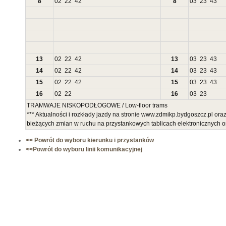
8
02
22
42
8
03
23
43
13
02
22
42
13
03
23
43
14
02
22
42
14
03
23
43
15
02
22
42
15
03
23
43
16
02
22
16
03
23
TRAMWAJE NISKOPODŁOGOWE / Low-floor trams
*** Aktualności i rozkłady jazdy na stronie www.zdmikp.bydgoszcz.pl ora
bieżących zmian w ruchu na przystankowych tablicach elektronicznych 
<< Powrót do wyboru kierunku i przystanków
<<Powrót do wyboru linii komunikacyjnej