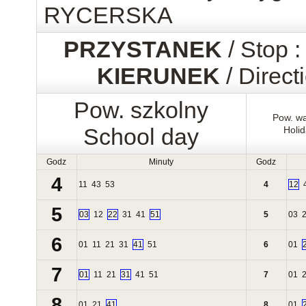
RYCERSKA
PRZYSTANEK
/ Stop 
KIERUNEK
/ Direct
Pow. szkolny
Pow. w
School day
Holi
Godz
Minuty
Godz
4
11
43
53
4
12
5
03
12
22
31
41
51
5
03
6
01
11
21
31
41
51
6
01
7
01
11
21
31
41
51
7
01
8
01
21
41
8
01