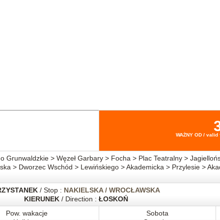
WAŻNY OD / valid 
Grunwaldzkie > Węzeł Garbary > Focha > Plac Teatralny > Jagielloń
ska > Dworzec Wschód > Lewińskiego > Akademicka > Przylesie > Aka
RZYSTANEK
/ Stop :
NAKIELSKA / WROCŁAWSKA
KIERUNEK
/ Direction :
ŁOSKOŃ
Pow. wakacje
Sobota