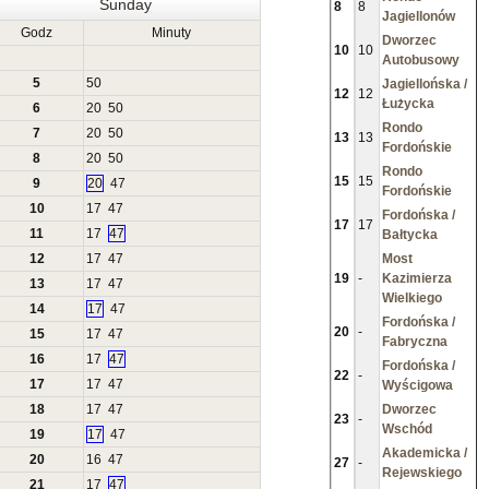
Sunday
8
8
Jagiellonów
Godz
Minuty
Dworzec
10
10
Autobusowy
5
50
Jagiellońska /
12
12
Łużycka
6
20
50
Rondo
7
20
50
13
13
Fordońskie
8
20
50
Rondo
15
15
9
20
47
Fordońskie
10
17
47
Fordońska /
17
17
11
17
47
Bałtycka
12
17
47
Most
19
-
Kazimierza
13
17
47
Wielkiego
14
17
47
Fordońska /
20
-
15
17
47
Fabryczna
16
17
47
Fordońska /
22
-
17
17
47
Wyścigowa
18
17
47
Dworzec
23
-
Wschód
19
17
47
Akademicka /
20
16
47
27
-
Rejewskiego
21
17
47