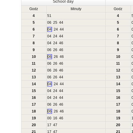
School day
Godz
Minuty
Godz
4
51
4
5
06
25
44
5
6
04
24
44
6
7
04
24
44
7
8
04
24
46
8
9
06
26
46
9
10
06
26
46
10
11
06
26
46
11
12
06
26
46
12
13
06
26
44
13
14
04
24
44
14
15
04
24
44
15
16
04
24
44
16
17
06
26
46
17
18
06
26
46
18
19
00
16
46
19
20
17
47
20
21
17
47
21