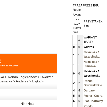
TRASA PRZEBIEGU
Route
Średni
czas
PRZYSTANEK
jazdy
Stop
Travel
time
WARIANT
z
TRASY
0
0
Wilczak
Nakielska /
-
-
Wrzesińska
3
Nakielska /
-
-
from 25.07.2026.
Stawowa
Nakielska /
0
0
Wrocławska
ska > Rondo Jagiellonów > Dworzec
demicka > Andersa > Bajka >
Rondo
2
2
Grunwaldzkie
4
4
Garbary
5
5
Focha / Opera
6
6
Plac Teatralny
Niedziela
Rondo