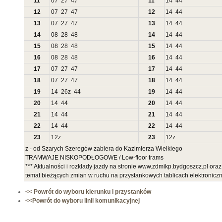
11
07
27
47
11
14
44
12
07
27
47
12
14
44
13
07
27
47
13
14
44
14
08
28
48
14
14
44
15
08
28
48
15
14
44
16
08
28
48
16
14
44
17
07
27
47
17
14
44
18
07
27
47
18
14
44
19
14
26
z
44
19
14
44
20
14
44
20
14
44
21
14
44
21
14
44
22
14
44
22
14
44
23
12
z
23
12
z
z - od Szarych Szeregów zabiera do Kazimierza Wielkiego
TRAMWAJE NISKOPODŁOGOWE / Low-floor trams
*** Aktualności i rozkłady jazdy na stronie www.zdmikp.bydgoszcz.pl ora
temat bieżących zmian w ruchu na przystankowych tablicach elektronic
<< Powrót do wyboru kierunku i przystanków
<<Powrót do wyboru linii komunikacyjnej