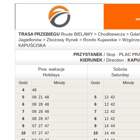
WA
TRASA PRZEBIEGU
Route BIELAWY > Chodkiewicza > Gdańs
Jagiellonów > Zbożowy Rynek > Rondo Kujawskie > Wzgórze 
KAPUŚCISKA
PRZYSTANEK
/ Stop :
PLAC PR
KIERUNEK
/ Direction :
KAPU
Pow. wakacje
Sobota
Holidays
Saturday
Godz
Minuty
Godz
Minuty
4
48
5
08
21
48
5
12
42
6
08
28
48
6
12
42
7
08
28
48
7
12
42
8
08
28
47
8
12
42
9
07
27
47
9
14
44
10
07
27
47
10
14
44