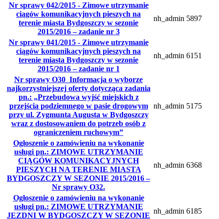
Nr sprawy 042/2015 - Zimowe utrzymanie
ciągów komunikacyjnych pieszych na
nh_admin
5897
terenie miasta Bydgoszczy w sezonie
2015/2016 – zadanie nr 3
Nr sprawy 041/2015 - Zimowe utrzymanie
ciągów komunikacyjnych pieszych na
nh_admin
6151
terenie miasta Bydgoszczy w sezonie
2015/2016 – zadanie nr 1
Nr sprawy O30_Informacja o wyborze
najkorzystniejszej oferty dotycząca zadania
pn.: „Przebudowa wyjść miejskich z
przejścia podziemnego w pasie drogowym
nh_admin
5175
przy ul. Zygmunta Augusta w Bydgoszczy
wraz z dostosowaniem do potrzeb osób z
ograniczeniem ruchowym”
Ogłoszenie o zamówieniu na wykonanie
usługi pn.: ZIMOWE UTRZYMANIE
CIĄGÓW KOMUNIKACYJNYCH
nh_admin
6368
PIESZYCH NA TERENIE MIASTA
BYDGOSZCZY W SEZONIE 2015/2016 –
Nr sprawy O32.
Ogłoszenie o zamówieniu na wykonanie
usługi pn.: ZIMOWE UTRZYMANIE
nh_admin
6185
JEZDNI W BYDGOSZCZY W SEZONIE