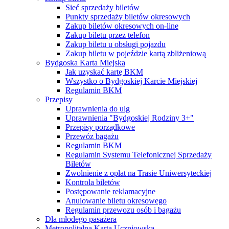
Sieć sprzedaży biletów
Punkty sprzedaży biletów okresowych
Zakup biletów okresowych on-line
Zakup biletu przez telefon
Zakup biletu u obsługi pojazdu
Zakup biletu w pojeździe kartą zbliżeniową
Bydgoska Karta Miejska
Jak uzyskać kartę BKM
Wszystko o Bydgoskiej Karcie Miejskiej
Regulamin BKM
Przepisy
Uprawnienia do ulg
Uprawnienia "Bydgoskiej Rodziny 3+"
Przepisy porządkowe
Przewóz bagażu
Regulamin BKM
Regulamin Systemu Telefonicznej Sprzedaży
Biletów
Zwolnienie z opłat na Trasie Uniwersyteckiej
Kontrola biletów
Postępowanie reklamacyjne
Anulowanie biletu okresowego
Regulamin przewozu osób i bagażu
Dla młodego pasażera
Metropolitalna Karta Uczniowska