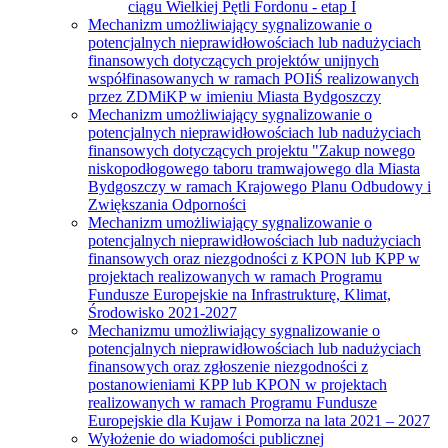
ciągu Wielkiej Pętli Fordonu - etap I
Mechanizm umożliwiający sygnalizowanie o
potencjalnych nieprawidłowościach lub nadużyciach
finansowych dotyczących projektów unijnych
współfinasowanych w ramach POIiŚ realizowanych
przez ZDMiKP w imieniu Miasta Bydgoszczy
Mechanizm umożliwiający sygnalizowanie o
potencjalnych nieprawidłowościach lub nadużyciach
finansowych dotyczących projektu "Zakup nowego
niskopodłogowego taboru tramwajowego dla Miasta
Bydgoszczy w ramach Krajowego Planu Odbudowy i
Zwiększania Odporności
Mechanizm umożliwiający sygnalizowanie o
potencjalnych nieprawidłowościach lub nadużyciach
finansowych oraz niezgodności z KPON lub KPP w
projektach realizowanych w ramach Programu
Fundusze Europejskie na Infrastrukturę, Klimat,
Środowisko 2021-2027
Mechanizmu umożliwiający sygnalizowanie o
potencjalnych nieprawidłowościach lub nadużyciach
finansowych oraz zgłoszenie niezgodności z
postanowieniami KPP lub KPON w projektach
realizowanych w ramach Programu Fundusze
Europejskie dla Kujaw i Pomorza na lata 2021 – 2027
Wyłożenie do wiadomości publicznej