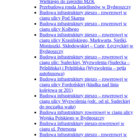
Wielkiego do zajezdni MZK
Przebudowa ronda Jagiellonów w Bydgoszczy
Budowa infrastruktury pieszo - rowerowej w
ciągu ulicy Pod Skarpą
Budowa infrastruktury pieszo - rowerowej w
ciągu ulicy Kolbego
Budowa infrastruktury pieszo – rowerowej w
ciągu ulicy Krasińskiego, Markwarta, Sieńki,
Moniuszki, Skłodowskiej – Curie, Łęczyckiej w
Bydgoszczy
Budowa infrastruktury pieszo – rowerowej w
ciągu ulic: Sudeckiej, Wyzwolenia (Sudecka –
Pelplińska) i Pelplińska (Wyzwolenia – pętla
autobusowa)
Budowa infrastruktury pieszo – rowerowej w
ciągu ulicy Fordońskiej (kładka nad linią
kolejową nr 201)
Budowa infrastruktury pieszo – rowerowej w
ciągu ulicy Wyzwolenia (odc. od ul. Sudeckiej
do początku wału)
Budowa infrastruktury rowerowej w ciągu ulicy
Wojska Polskiego w Bydgoszczy
Budowa infrastruktury pieszo-rowerowej w
ciągu ul. Petersona
Budowa infrastruktury pieszo - rowerowej w