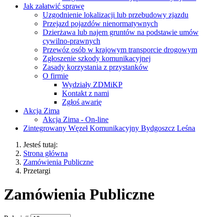
Jak załatwić sprawę
Uzgodnienie lokalizacji lub przebudowy zjazdu
Przejazd pojazdów nienormatywnych
Dzierżawa lub najem gruntów na podstawie umów
cywilno-prawnych
Przewóz osób w krajowym transporcie drogowym
Zgłoszenie szkody komunikacyjnej
Zasady korzystania z przystanków
O firmie
Wydziały ZDMiKP
Kontakt z nami
Zgłoś awarię
Akcja Zima
Akcja Zima - On-line
Zintegrowany Węzeł Komunikacyjny Bydgoszcz Leśna
Jesteś tutaj:
Strona główna
Zamówienia Publiczne
Przetargi
Zamówienia Publiczne