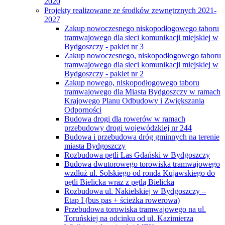
2020
Projekty realizowane ze środków zewnętrznych 2021-
2027
Zakup nowoczesnego niskopodłogowego taboru
tramwajowego dla sieci komunikacji miejskiej w
Bydgoszczy - pakiet nr 3
Zakup nowoczesnego, niskopodłogowego taboru
tramwajowego dla sieci komunikacji miejskiej w
Bydgoszczy - pakiet nr 2
Zakup nowego, niskopodłogowego taboru
tramwajowego dla Miasta Bydgoszczy w ramach
Krajowego Planu Odbudowy i Zwiększania
Odporności
Budowa drogi dla rowerów w ramach
przebudowy drogi wojewódzkiej nr 244
Budowa i przebudowa dróg gminnych na terenie
miasta Bydgoszczy
Rozbudowa pętli Las Gdański w Bydgoszczy
Budowa dwutorowego torowiska tramwajowego
wzdłuż ul. Solskiego od ronda Kujawskiego do
pętli Bielicka wraz z pętlą Bielicka
Rozbudowa ul. Nakielskiej w Bydgoszczy –
Etap I (bus pas + ścieżka rowerowa)
Przebudowa torowiska tramwajowego na ul.
Toruńskiej na odcinku od ul. Kazimierza