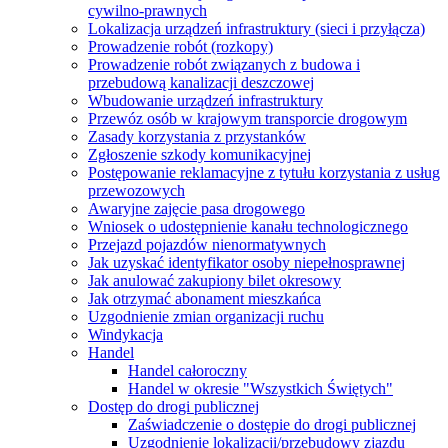
cywilno-prawnych
Lokalizacja urządzeń infrastruktury (sieci i przyłącza)
Prowadzenie robót (rozkopy)
Prowadzenie robót związanych z budowa i
przebudową kanalizacji deszczowej
Wbudowanie urządzeń infrastruktury
Przewóz osób w krajowym transporcie drogowym
Zasady korzystania z przystanków
Zgłoszenie szkody komunikacyjnej
Postępowanie reklamacyjne z tytułu korzystania z usług
przewozowych
Awaryjne zajęcie pasa drogowego
Wniosek o udostępnienie kanału technologicznego
Przejazd pojazdów nienormatywnych
Jak uzyskać identyfikator osoby niepełnosprawnej
Jak anulować zakupiony bilet okresowy
Jak otrzymać abonament mieszkańca
Uzgodnienie zmian organizacji ruchu
Windykacja
Handel
Handel całoroczny
Handel w okresie "Wszystkich Świętych"
Dostęp do drogi publicznej
Zaświadczenie o dostępie do drogi publicznej
Uzgodnienie lokalizacji/przebudowy zjazdu