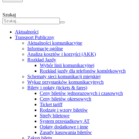
Szukaj
Aktualności
Transport Publiczny
Aktualności komunikacyjne
Informacje ogólne
Analiza kosztów i korzyści (AKK)
Rozkład Jazdy
Wybór linii komunikacyjnej
Rozkład jazdy dla telefonów komórkowych
Schematy sieci komunikacji miejskiej
Wykaz przystanków komunikacyjnych
Bilety i opłaty (tickets & fares)
Ceny biletów jednorazowych i czasowych
Ceny biletów okresowych
Ticket tariff
Rodzaje i wzory biletów
Strefy biletowe
System przesiadkowy AT
Opłaty dodatkowe i inne
Zasady kasowania biletów
Zakup biletu