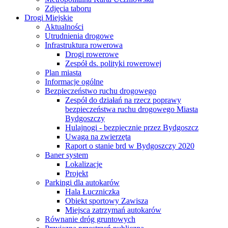
Zdjęcia taboru
Drogi Miejskie
Aktualności
Utrudnienia drogowe
Infrastruktura rowerowa
Drogi rowerowe
Zespół ds. polityki rowerowej
Plan miasta
Informacje ogólne
Bezpieczeństwo ruchu drogowego
Zespół do działań na rzecz poprawy
bezpieczeństwa ruchu drogowego Miasta
Bydgoszczy
Hulajnogi - bezpiecznie przez Bydgoszcz
Uwaga na zwierzęta
Raport o stanie brd w Bydgoszczy 2020
Baner system
Lokalizacje
Projekt
Parkingi dla autokarów
Hala Łuczniczka
Obiekt sportowy Zawisza
Miejsca zatrzymań autokarów
Równanie dróg gruntowych