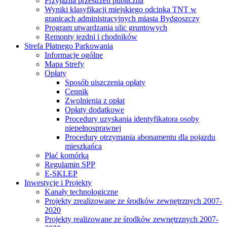
Przyjazna przestrzeń publiczna
Wyniki klasyfikacji miejskiego odcinka TNT w
granicach administracyjnych miasta Bydgoszczy
Program utwardzania ulic gruntowych
Remonty jezdni i chodników
Strefa Płatnego Parkowania
Informacje ogólne
Mapa Strefy
Opłaty
Sposób uiszczenia opłaty
Cennik
Zwolnienia z opłat
Opłaty dodatkowe
Procedury uzyskania identyfikatora osoby
niepełnosprawnej
Procedury otrzymania abonamentu dla pojazdu
mieszkańca
Płać komórką
Regulamin SPP
E-SKLEP
Inwestycje i Projekty
Kanały technologiczne
Projekty zrealizowane ze środków zewnętrznych 2007-
2020
Projekty realizowane ze środków zewnętrznych 2007-