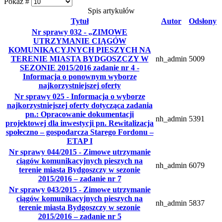
Pokaż #
Spis artykułów
Tytuł
Autor
Odsłony
Nr sprawy 032 - „ZIMOWE
UTRZYMANIE CIĄGÓW
KOMUNIKACYJNYCH PIESZYCH NA
TERENIE MIASTA BYDGOSZCZY W
nh_admin
5009
SEZONIE 2015/2016 zadanie nr 4 -
Informacja o ponownym wyborze
najkorzystniejszej oferty
Nr sprawy 025 - Informacja o wyborze
najkorzystniejszej oferty dotycząca zadania
pn.: Opracowanie dokumentacji
nh_admin
5391
projektowej dla inwestycji pn. Rewitalizacja
społeczno – gospodarcza Starego Fordonu –
ETAP I
Nr sprawy 044/2015 - Zimowe utrzymanie
ciągów komunikacyjnych pieszych na
nh_admin
6079
terenie miasta Bydgoszczy w sezonie
2015/2016 – zadanie nr 7
Nr sprawy 043/2015 - Zimowe utrzymanie
ciągów komunikacyjnych pieszych na
nh_admin
5837
terenie miasta Bydgoszczy w sezonie
2015/2016 – zadanie nr 5