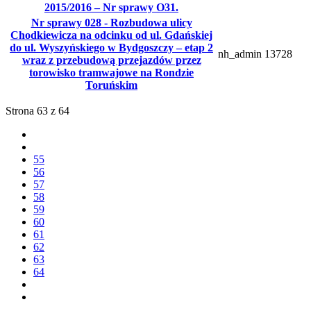
2015/2016 – Nr sprawy O31.
Nr sprawy 028 - Rozbudowa ulicy
Chodkiewicza na odcinku od ul. Gdańskiej
do ul. Wyszyńskiego w Bydgoszczy – etap 2
nh_admin
13728
wraz z przebudową przejazdów przez
torowisko tramwajowe na Rondzie
Toruńskim
Strona 63 z 64
55
56
57
58
59
60
61
62
63
64