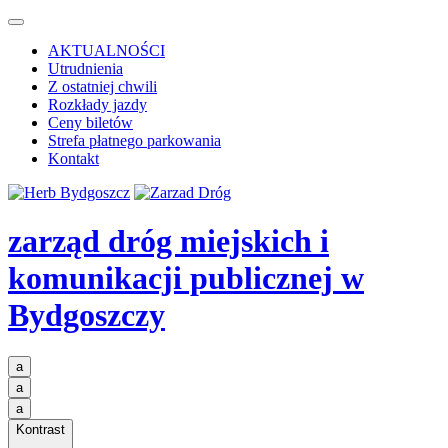
AKTUALNOŚCI
Utrudnienia
Z ostatniej chwili
Rozkłady jazdy
Ceny biletów
Strefa płatnego parkowania
Kontakt
zarząd dróg miejskich i
komunikacji publicznej
w
Bydgoszczy
a
a
a
Kontrast