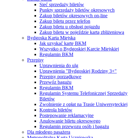
Sieć sprzedaży biletów
Punkty sprzedaży biletów okresowych
Zakup biletów okresowych on-line
Zakup biletu przez telefon
Zakup biletu u obsługi pojazdu
Zakup biletu w pojeździe kartą zbliżeniową
Bydgoska Karta Miejska
Jak uzyskać kartę BKM
Wszystko o Bydgoskiej Karcie Miejskiej
Regulamin BKM
Przepisy
Uprawnienia do ulg
Uprawnienia "Bydgoskiej Rodziny 3+"
Przepisy porządkowe
Przewóz bagażu
Regulamin BKM
Regulamin Systemu Telefonicznej Sprzedaży
Biletów
Zwolnienie z opłat na Trasie Uniwersyteckiej
Kontrola biletów
Postępowanie reklamacyjne
Anulowanie biletu okresowego
Regulamin przewozu osób i bagażu
Dla młodego pasażera
Metropolitalna Karta Uczniowska