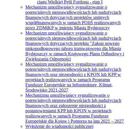
ciągu Wielkiej Pętli Fordonu - etap I
Mechanizm umożliwiający sygnalizowanie o
potencjalnych nieprawidłowościach lub nadużyciach
finansowych dotyczących projektów unijnych
współfinasowanych w ramach POIiŚ realizowanych
przez ZDMiKP w imieniu Miasta Bydgoszczy
Mechanizm umożliwiający sygnalizowanie o
potencjalnych nieprawidłowościach lub nadużyciach
finansowych dotyczących projektu "Zakup nowego
niskopodłogowego taboru tramwajowego dla Miasta
Bydgoszczy w ramach Krajowego Planu Odbudowy i
Zwiększania Odporności
Mechanizm umożliwiający sygnalizowanie o
potencjalnych nieprawidłowościach lub nadużyciach
finansowych oraz niezgodności z KPON lub KPP w
projektach realizowanych w ramach Programu
Fundusze Europejskie na Infrastrukturę, Klimat,
Środowisko 2021-2027
Mechanizmu umożliwiający sygnalizowanie o
potencjalnych nieprawidłowościach lub nadużyciach
finansowych oraz zgłoszenie niezgodności z
postanowieniami KPP lub KPON w projektach
realizowanych w ramach Programu Fundusze
Europejskie dla Kujaw i Pomorza na lata 2021 – 2027
Wyłożenie do wiadomości publicznej