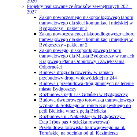
2020
Projekty realizowane ze środków zewnętrznych 2021-
2027
Zakup nowoczesnego niskopodłogowego taboru
tramwajowego dla sieci komunikacji miejskiej w
Bydgoszczy - pakiet nr 3
Zakup nowoczesnego, niskopodłogowego taboru
tramwajowego dla sieci komunikacji miejskiej w
Bydgoszczy - pakiet nr 2
Zakup nowego, niskopodłogowego taboru
tramwajowego dla Miasta Bydgoszczy w ramach
Krajowego Planu Odbudowy i Zwiększania
Odporności
Budowa drogi dla rowerów w ramach
przebudowy drogi wojewódzkiej nr 244
Budowa i przebudowa dróg gminnych na terenie
miasta Bydgoszczy
Rozbudowa pętli Las Gdański w Bydgoszczy
Budowa dwutorowego torowiska tramwajowego
wzdłuż ul. Solskiego od ronda Kujawskiego do
pętli Bielicka wraz z pętlą Bielicka
Rozbudowa ul. Nakielskiej w Bydgoszczy –
Etap I (bus pas + ścieżka rowerowa)
Przebudowa torowiska tramwajowego na ul.
Toruńskiej na odcinku od ul. Kazimierza