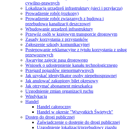
cywilno-prawnych
Lokalizacja urządzeń infrastruktury (sieci i przyłącza)
Prowadzenie robót (rozkopy)
Prowadzenie robót związanych z budowa i
przebudową kanalizacji deszczowej
Wbudowanie urządzeń infrastruktury
Przewóz osób w krajowym transporcie drogowym
Zasady korzystania z przystanków
Zgłoszenie szkody komunikacyjnej
Postępowanie reklamacyjne z tytułu korzystania z usług
przewozowych
Awaryjne zajęcie pasa drogowego
Wniosek o udostępnienie kanału technologicznego
Przejazd pojazdów nienormatywnych
Jak uzyskać identyfikator osoby niepełnosprawnej
Jak anulować zakupiony bilet okresowy
Jak otrzymać abonament mieszkańca
Uzgodnienie zmian organizacji ruchu
Windykacja
Handel
Handel całoroczny
Handel w okresie "Wszystkich Świętych"
Dostęp do drogi publicznej
Zaświadczenie o dostępie do drogi publicznej
Uzgodnienie lokalizacji/przebudowy zjazdu