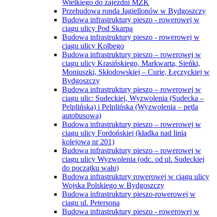
Wielkiego do zajezdni MZK
Przebudowa ronda Jagiellonów w Bydgoszczy
Budowa infrastruktury pieszo - rowerowej w
ciągu ulicy Pod Skarpą
Budowa infrastruktury pieszo - rowerowej w
ciągu ulicy Kolbego
Budowa infrastruktury pieszo – rowerowej w
ciągu ulicy Krasińskiego, Markwarta, Sieńki,
Moniuszki, Skłodowskiej – Curie, Łęczyckiej w
Bydgoszczy
Budowa infrastruktury pieszo – rowerowej w
ciągu ulic: Sudeckiej, Wyzwolenia (Sudecka –
Pelplińska) i Pelplińska (Wyzwolenia – pętla
autobusowa)
Budowa infrastruktury pieszo – rowerowej w
ciągu ulicy Fordońskiej (kładka nad linią
kolejową nr 201)
Budowa infrastruktury pieszo – rowerowej w
ciągu ulicy Wyzwolenia (odc. od ul. Sudeckiej
do początku wału)
Budowa infrastruktury rowerowej w ciągu ulicy
Wojska Polskiego w Bydgoszczy
Budowa infrastruktury pieszo-rowerowej w
ciągu ul. Petersona
Budowa infrastruktury pieszo - rowerowej w