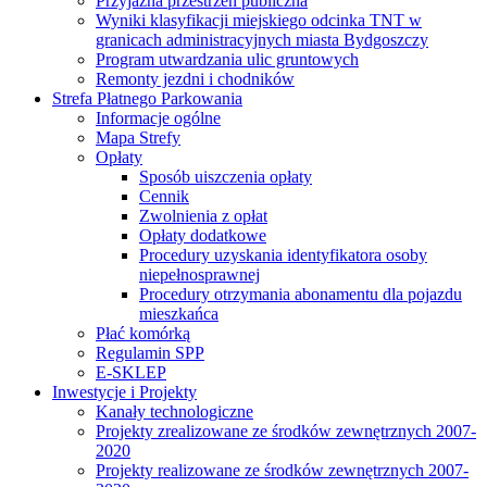
Przyjazna przestrzeń publiczna
Wyniki klasyfikacji miejskiego odcinka TNT w
granicach administracyjnych miasta Bydgoszczy
Program utwardzania ulic gruntowych
Remonty jezdni i chodników
Strefa Płatnego Parkowania
Informacje ogólne
Mapa Strefy
Opłaty
Sposób uiszczenia opłaty
Cennik
Zwolnienia z opłat
Opłaty dodatkowe
Procedury uzyskania identyfikatora osoby
niepełnosprawnej
Procedury otrzymania abonamentu dla pojazdu
mieszkańca
Płać komórką
Regulamin SPP
E-SKLEP
Inwestycje i Projekty
Kanały technologiczne
Projekty zrealizowane ze środków zewnętrznych 2007-
2020
Projekty realizowane ze środków zewnętrznych 2007-