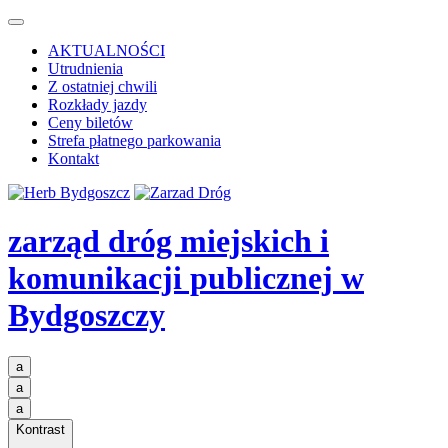
AKTUALNOŚCI
Utrudnienia
Z ostatniej chwili
Rozkłady jazdy
Ceny biletów
Strefa płatnego parkowania
Kontakt
zarząd dróg miejskich i
komunikacji publicznej
w
Bydgoszczy
a
a
a
Kontrast