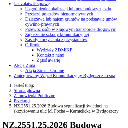
Jak załatwić sprawę
Uzgodnienie lokalizacji lub przebudowy zjazdu
Przejazd pojazdów nienormatywnych
Dzierżawa lub najem gruntów na podstawie umów
cywilno-prawnych
Przewóz osób w krajowym transporcie drogowym
Zgłoszenie szkody komunikacyjnej
Zasady korzystania z przystanków
O firmie
Wydziały ZDMiKP
Kontakt z nami
Zgłoś awarię
Akcja Zima
Akcja Zima - On-line
Zintegrowany Węzeł Komunikacyjny Bydgoszcz Leśna
Jesteś tutaj:
Strona główna
Zamówienia Publiczne
Przetargi
NZ.2551.25.2026 Budowa sygnalizacji świetlnej na
skrzyżowaniu ulic M. Focha – Karmelicka w Bydgoszczy
NZ.2551.25.2026 Budowa