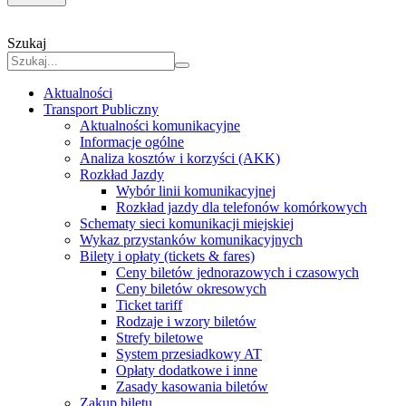
Szukaj
Aktualności
Transport Publiczny
Aktualności komunikacyjne
Informacje ogólne
Analiza kosztów i korzyści (AKK)
Rozkład Jazdy
Wybór linii komunikacyjnej
Rozkład jazdy dla telefonów komórkowych
Schematy sieci komunikacji miejskiej
Wykaz przystanków komunikacyjnych
Bilety i opłaty (tickets & fares)
Ceny biletów jednorazowych i czasowych
Ceny biletów okresowych
Ticket tariff
Rodzaje i wzory biletów
Strefy biletowe
System przesiadkowy AT
Opłaty dodatkowe i inne
Zasady kasowania biletów
Zakup biletu