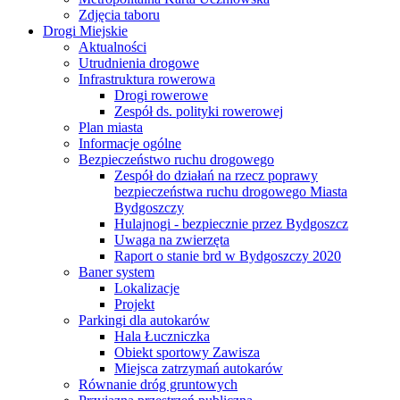
Zdjęcia taboru
Drogi Miejskie
Aktualności
Utrudnienia drogowe
Infrastruktura rowerowa
Drogi rowerowe
Zespół ds. polityki rowerowej
Plan miasta
Informacje ogólne
Bezpieczeństwo ruchu drogowego
Zespół do działań na rzecz poprawy
bezpieczeństwa ruchu drogowego Miasta
Bydgoszczy
Hulajnogi - bezpiecznie przez Bydgoszcz
Uwaga na zwierzęta
Raport o stanie brd w Bydgoszczy 2020
Baner system
Lokalizacje
Projekt
Parkingi dla autokarów
Hala Łuczniczka
Obiekt sportowy Zawisza
Miejsca zatrzymań autokarów
Równanie dróg gruntowych