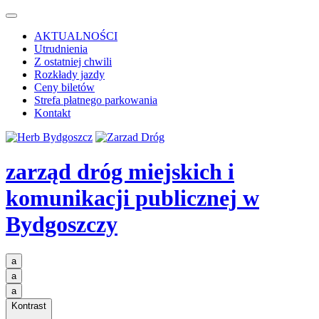
AKTUALNOŚCI
Utrudnienia
Z ostatniej chwili
Rozkłady jazdy
Ceny biletów
Strefa płatnego parkowania
Kontakt
zarząd dróg miejskich i
komunikacji publicznej
w
Bydgoszczy
a
a
a
Kontrast