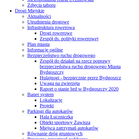
Zdjęcia taboru
Drogi Miejskie
Aktualności
Utrudnienia drogowe
Infrastruktura rowerowa
Drogi rowerowe
Zespół ds. polityki rowerowej
Plan miasta
Informacje ogólne
Bezpieczeństwo ruchu drogowego
Zespół do działań na rzecz poprawy
bezpieczeństwa ruchu drogowego Miasta
Bydgoszczy
Hulajnogi - bezpiecznie przez Bydgoszcz
Uwaga na zwierzęta
Raport o stanie brd w Bydgoszczy 2020
Baner system
Lokalizacje
Projekt
Parkingi dla autokarów
Hala Łuczniczka
Obiekt sportowy Zawisza
Miejsca zatrzymań autokarów
Równanie dróg gruntowych