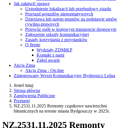
Jak załatwić sprawę
Uzgodnienie lokalizacji lub przebudowy zjazdu
Przejazd pojazdów nienormatywnych
Dzierżawa lub najem gruntów na podstawie umów
cywilno-prawnych
Przewóz osób w krajowym transporcie drogowym
Zgłoszenie szkody komunikacyjnej
Zasady korzystania z przystanków
O firmie
Wydziały ZDMiKP
Kontakt z nami
Zgłoś awarię
Akcja Zima
Akcja Zima - On-line
Zintegrowany Węzeł Komunikacyjny Bydgoszcz Leśna
Jesteś tutaj:
Strona główna
Zamówienia Publiczne
Przetargi
NZ.2531.11.2025 Remonty cząstkowe nawierzchni
bitumicznych na terenie miasta Bydgoszczy w 2025r.
NZ.2531.11.2025 Remonty