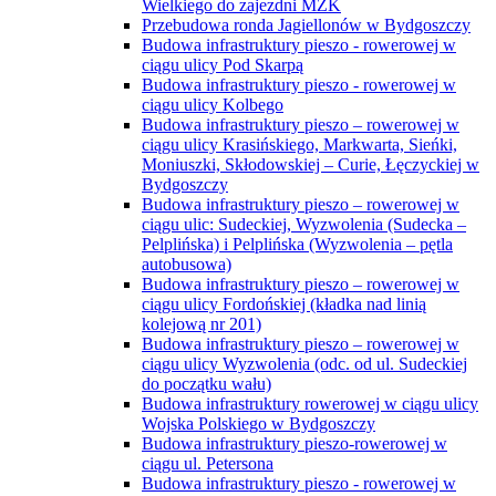
Wielkiego do zajezdni MZK
Przebudowa ronda Jagiellonów w Bydgoszczy
Budowa infrastruktury pieszo - rowerowej w
ciągu ulicy Pod Skarpą
Budowa infrastruktury pieszo - rowerowej w
ciągu ulicy Kolbego
Budowa infrastruktury pieszo – rowerowej w
ciągu ulicy Krasińskiego, Markwarta, Sieńki,
Moniuszki, Skłodowskiej – Curie, Łęczyckiej w
Bydgoszczy
Budowa infrastruktury pieszo – rowerowej w
ciągu ulic: Sudeckiej, Wyzwolenia (Sudecka –
Pelplińska) i Pelplińska (Wyzwolenia – pętla
autobusowa)
Budowa infrastruktury pieszo – rowerowej w
ciągu ulicy Fordońskiej (kładka nad linią
kolejową nr 201)
Budowa infrastruktury pieszo – rowerowej w
ciągu ulicy Wyzwolenia (odc. od ul. Sudeckiej
do początku wału)
Budowa infrastruktury rowerowej w ciągu ulicy
Wojska Polskiego w Bydgoszczy
Budowa infrastruktury pieszo-rowerowej w
ciągu ul. Petersona
Budowa infrastruktury pieszo - rowerowej w