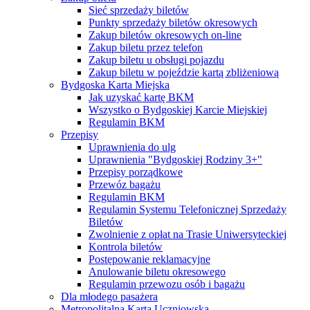
Sieć sprzedaży biletów
Punkty sprzedaży biletów okresowych
Zakup biletów okresowych on-line
Zakup biletu przez telefon
Zakup biletu u obsługi pojazdu
Zakup biletu w pojeździe kartą zbliżeniową
Bydgoska Karta Miejska
Jak uzyskać kartę BKM
Wszystko o Bydgoskiej Karcie Miejskiej
Regulamin BKM
Przepisy
Uprawnienia do ulg
Uprawnienia "Bydgoskiej Rodziny 3+"
Przepisy porządkowe
Przewóz bagażu
Regulamin BKM
Regulamin Systemu Telefonicznej Sprzedaży
Biletów
Zwolnienie z opłat na Trasie Uniwersyteckiej
Kontrola biletów
Postępowanie reklamacyjne
Anulowanie biletu okresowego
Regulamin przewozu osób i bagażu
Dla młodego pasażera
Metropolitalna Karta Uczniowska