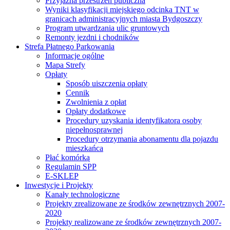
Przyjazna przestrzeń publiczna
Wyniki klasyfikacji miejskiego odcinka TNT w
granicach administracyjnych miasta Bydgoszczy
Program utwardzania ulic gruntowych
Remonty jezdni i chodników
Strefa Płatnego Parkowania
Informacje ogólne
Mapa Strefy
Opłaty
Sposób uiszczenia opłaty
Cennik
Zwolnienia z opłat
Opłaty dodatkowe
Procedury uzyskania identyfikatora osoby
niepełnosprawnej
Procedury otrzymania abonamentu dla pojazdu
mieszkańca
Płać komórką
Regulamin SPP
E-SKLEP
Inwestycje i Projekty
Kanały technologiczne
Projekty zrealizowane ze środków zewnętrznych 2007-
2020
Projekty realizowane ze środków zewnętrznych 2007-