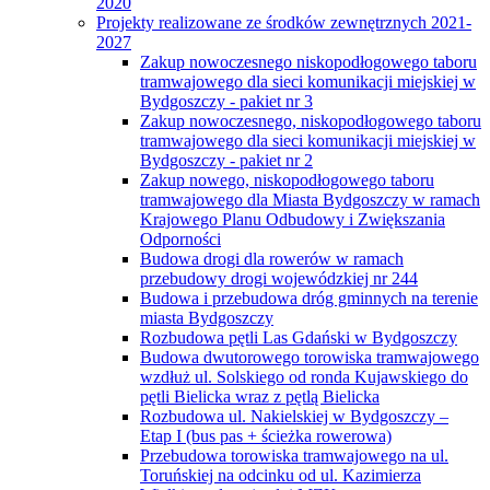
2020
Projekty realizowane ze środków zewnętrznych 2021-
2027
Zakup nowoczesnego niskopodłogowego taboru
tramwajowego dla sieci komunikacji miejskiej w
Bydgoszczy - pakiet nr 3
Zakup nowoczesnego, niskopodłogowego taboru
tramwajowego dla sieci komunikacji miejskiej w
Bydgoszczy - pakiet nr 2
Zakup nowego, niskopodłogowego taboru
tramwajowego dla Miasta Bydgoszczy w ramach
Krajowego Planu Odbudowy i Zwiększania
Odporności
Budowa drogi dla rowerów w ramach
przebudowy drogi wojewódzkiej nr 244
Budowa i przebudowa dróg gminnych na terenie
miasta Bydgoszczy
Rozbudowa pętli Las Gdański w Bydgoszczy
Budowa dwutorowego torowiska tramwajowego
wzdłuż ul. Solskiego od ronda Kujawskiego do
pętli Bielicka wraz z pętlą Bielicka
Rozbudowa ul. Nakielskiej w Bydgoszczy –
Etap I (bus pas + ścieżka rowerowa)
Przebudowa torowiska tramwajowego na ul.
Toruńskiej na odcinku od ul. Kazimierza