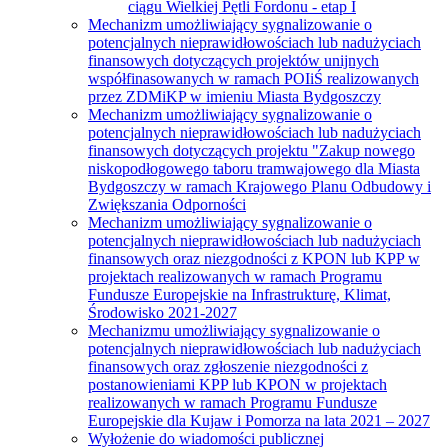
ciągu Wielkiej Pętli Fordonu - etap I
Mechanizm umożliwiający sygnalizowanie o
potencjalnych nieprawidłowościach lub nadużyciach
finansowych dotyczących projektów unijnych
współfinasowanych w ramach POIiŚ realizowanych
przez ZDMiKP w imieniu Miasta Bydgoszczy
Mechanizm umożliwiający sygnalizowanie o
potencjalnych nieprawidłowościach lub nadużyciach
finansowych dotyczących projektu "Zakup nowego
niskopodłogowego taboru tramwajowego dla Miasta
Bydgoszczy w ramach Krajowego Planu Odbudowy i
Zwiększania Odporności
Mechanizm umożliwiający sygnalizowanie o
potencjalnych nieprawidłowościach lub nadużyciach
finansowych oraz niezgodności z KPON lub KPP w
projektach realizowanych w ramach Programu
Fundusze Europejskie na Infrastrukturę, Klimat,
Środowisko 2021-2027
Mechanizmu umożliwiający sygnalizowanie o
potencjalnych nieprawidłowościach lub nadużyciach
finansowych oraz zgłoszenie niezgodności z
postanowieniami KPP lub KPON w projektach
realizowanych w ramach Programu Fundusze
Europejskie dla Kujaw i Pomorza na lata 2021 – 2027
Wyłożenie do wiadomości publicznej