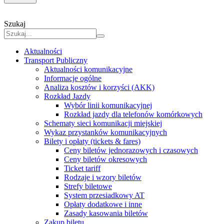
Szukaj
Aktualności
Transport Publiczny
Aktualności komunikacyjne
Informacje ogólne
Analiza kosztów i korzyści (AKK)
Rozkład Jazdy
Wybór linii komunikacyjnej
Rozkład jazdy dla telefonów komórkowych
Schematy sieci komunikacji miejskiej
Wykaz przystanków komunikacyjnych
Bilety i opłaty (tickets & fares)
Ceny biletów jednorazowych i czasowych
Ceny biletów okresowych
Ticket tariff
Rodzaje i wzory biletów
Strefy biletowe
System przesiadkowy AT
Opłaty dodatkowe i inne
Zasady kasowania biletów
Zakup biletu