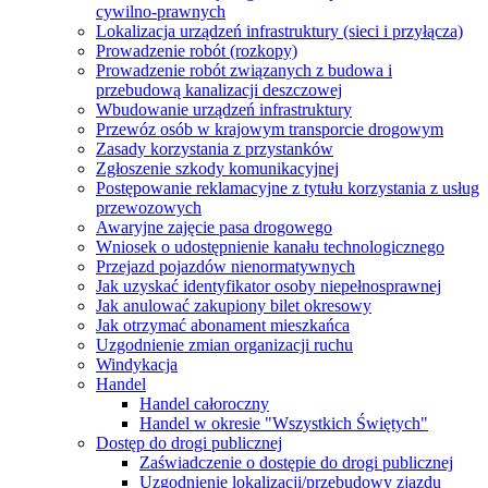
cywilno-prawnych
Lokalizacja urządzeń infrastruktury (sieci i przyłącza)
Prowadzenie robót (rozkopy)
Prowadzenie robót związanych z budowa i
przebudową kanalizacji deszczowej
Wbudowanie urządzeń infrastruktury
Przewóz osób w krajowym transporcie drogowym
Zasady korzystania z przystanków
Zgłoszenie szkody komunikacyjnej
Postępowanie reklamacyjne z tytułu korzystania z usług
przewozowych
Awaryjne zajęcie pasa drogowego
Wniosek o udostępnienie kanału technologicznego
Przejazd pojazdów nienormatywnych
Jak uzyskać identyfikator osoby niepełnosprawnej
Jak anulować zakupiony bilet okresowy
Jak otrzymać abonament mieszkańca
Uzgodnienie zmian organizacji ruchu
Windykacja
Handel
Handel całoroczny
Handel w okresie "Wszystkich Świętych"
Dostęp do drogi publicznej
Zaświadczenie o dostępie do drogi publicznej
Uzgodnienie lokalizacji/przebudowy zjazdu