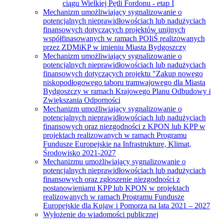
ciągu Wielkiej Pętli Fordonu - etap I
Mechanizm umożliwiający sygnalizowanie o
potencjalnych nieprawidłowościach lub nadużyciach
finansowych dotyczących projektów unijnych
współfinasowanych w ramach POIiŚ realizowanych
przez ZDMiKP w imieniu Miasta Bydgoszczy
Mechanizm umożliwiający sygnalizowanie o
potencjalnych nieprawidłowościach lub nadużyciach
finansowych dotyczących projektu "Zakup nowego
niskopodłogowego taboru tramwajowego dla Miasta
Bydgoszczy w ramach Krajowego Planu Odbudowy i
Zwiększania Odporności
Mechanizm umożliwiający sygnalizowanie o
potencjalnych nieprawidłowościach lub nadużyciach
finansowych oraz niezgodności z KPON lub KPP w
projektach realizowanych w ramach Programu
Fundusze Europejskie na Infrastrukturę, Klimat,
Środowisko 2021-2027
Mechanizmu umożliwiający sygnalizowanie o
potencjalnych nieprawidłowościach lub nadużyciach
finansowych oraz zgłoszenie niezgodności z
postanowieniami KPP lub KPON w projektach
realizowanych w ramach Programu Fundusze
Europejskie dla Kujaw i Pomorza na lata 2021 – 2027
Wyłożenie do wiadomości publicznej