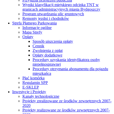
Przyjazna przestrzeń publiczna
Wyniki klasyfikacji miejskiego odcinka TNT w
granicach administracyjnych miasta Bydgoszczy
Program utwardzania ulic gruntowych
Remonty jezdni i chodników
Strefa Płatnego Parkowania
Informacje ogólne
Mapa Strefy
Opłaty
Sposób uiszczenia opłaty
Cennik
Zwolnienia z opłat
Opłaty dodatkowe
Procedury uzyskania identyfikatora osoby
niepełnosprawnej
Procedury otrzymania abonamentu dla pojazdu
mieszkańca
Płać komórką
Regulamin SPP
E-SKLEP
Inwestycje i Projekty
Kanały technologiczne
Projekty zrealizowane ze środków zewnętrznych 2007-
2020
Projekty realizowane ze środków zewnętrznych 2007-