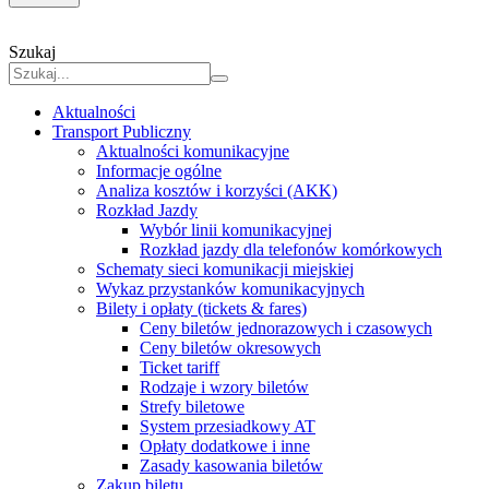
Szukaj
Aktualności
Transport Publiczny
Aktualności komunikacyjne
Informacje ogólne
Analiza kosztów i korzyści (AKK)
Rozkład Jazdy
Wybór linii komunikacyjnej
Rozkład jazdy dla telefonów komórkowych
Schematy sieci komunikacji miejskiej
Wykaz przystanków komunikacyjnych
Bilety i opłaty (tickets & fares)
Ceny biletów jednorazowych i czasowych
Ceny biletów okresowych
Ticket tariff
Rodzaje i wzory biletów
Strefy biletowe
System przesiadkowy AT
Opłaty dodatkowe i inne
Zasady kasowania biletów
Zakup biletu