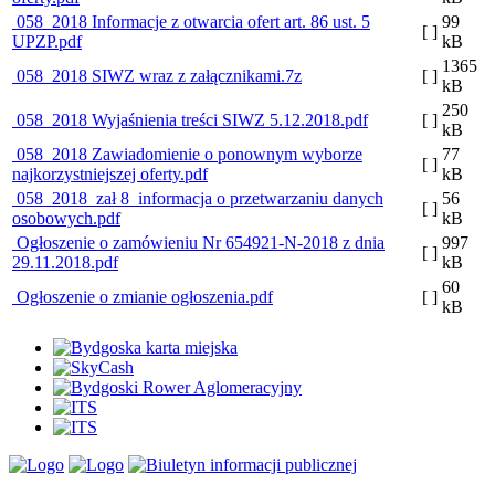
058_2018 Informacje z otwarcia ofert art. 86 ust. 5
99
[ ]
UPZP.pdf
kB
1365
058_2018 SIWZ wraz z załącznikami.7z
[ ]
kB
250
058_2018 Wyjaśnienia treści SIWZ 5.12.2018.pdf
[ ]
kB
058_2018 Zawiadomienie o ponownym wyborze
77
[ ]
najkorzystniejszej oferty.pdf
kB
058_2018_zał 8_informacja o przetwarzaniu danych
56
[ ]
osobowych.pdf
kB
Ogłoszenie o zamówieniu Nr 654921-N-2018 z dnia
997
[ ]
29.11.2018.pdf
kB
60
Ogłoszenie o zmianie ogłoszenia.pdf
[ ]
kB