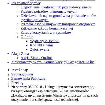
Jak załatwić sprawę
Uzgodnienie lokalizacji lub przebudowy zjazdu
Przejazd pojazdów nienormatywnych
Dzierżawa lub najem gruntów na podstawie umów
cywilno-prawnych
Przewóz osób w krajowym transporcie drogowym
Zgłoszenie szkody komunikacyjnej
Zasady korzystania z przystanków
O firmie
Wydziały ZDMiKP
Kontakt z nami
Zgłoś awarię
Akcja Zima
Akcja Zima - On-line
Zintegrowany Węzeł Komunikacyjny Bydgoszcz Leśna
Jesteś tutaj:
Strona główna
Zamówienia Publiczne
Przetargi
Nr sprawy 058/2018 - Usługa utrzymania serwisowego,
bieżącej obsługi eksploatacyjnej 20 szt. Infokiosków
zlokalizowanych na terenie Miasta Bydgoszczy wraz z ich
utrzymaniem w stałej sprawności technicznej.