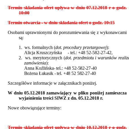
Termin składania ofert upływa w dniu 07.12.2018 r o godz.
10:00
Termin otwarcia - w dniu składania ofert o godz. 10:15
Osobami uprawnionymi do porozumiewania się z wykonawcami
są:
1.
ws. formalnych (
dot.
procedury przetargowej
):
Alicja Kruszczyńska - tel.: +48 52-582-27-42,
2.
ws. merytorycznych (
dot. przedmiotu i warunków realiz
zamówienia
):
Anna Koźlińska
- tel.: +48 52-582-27-40
Bożena Łukasik - tel. +48 52 582-27-40
Szczegółówe informacje w załącznikach poniżej.
W dniu 05.12.2018 zamawiający w pliku poniżej zamieszcza
wyjaśnienia treści SIWZ z dn. 05.12.2018 r.
Nowe obowiązujące terminy:
Termin składania ofert upływa w dniu 10.12.2018 r o godz.