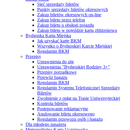
Sieć sprzedaży biletów
Punkty sprzedaży biletów okresowych
Zakup biletów okresowych on-line
Zakup biletu przez telefon
Zakup biletu u obsługi pojazdu
Zakup biletu w pojeździe kartą zbliżeniową
Bydgoska Karta Miejska
Jak uzyskać kartę BKM
Wszystko o Bydgoskiej Karcie Miejskiej
Regulamin BKM
Przepisy
Uprawnienia do ulg
Uprawnienia "Bydgoskiej Rodziny 3+"
Przepisy porządkowe
Przewóz bagażu
Regulamin BKM
Regulamin Systemu Telefonicznej Sprzedaży
Biletów
Zwolnienie z opłat na Trasie Uniwersyteckiej
Kontrola biletów
Postępowanie reklamacyjne
Anulowanie biletu okresowego
Regulamin przewozu osób i bagażu
Dla młodego pasażera
Metropolitalna Karta Uczniowska