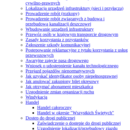
cywilno-prawnych
Lokalizacja urządzeń infrastruktury (sieci i przyłącza)
Prowadzenie robót (rozkopy)
Prowadzenie robót związanych z budowa i
przebudową kanalizacji deszczowej
Wbudowanie urządzeń infrastruktury
Przewóz osób w krajowym transporcie drogowym
Zasady korzystania z przystanków
Zgłoszenie szkody komunikacyjnej
Postępowanie reklamacyjne z tytułu korzystania z usług
przewozowych
Awaryjne zajęcie pasa drogowego
Wniosek o udostępnienie kanału technologicznego
Przejazd pojazdów nienormatywnych
Jak uzyskać identyfikator osoby niepełnosprawnej
Jak anulować zakupiony bilet okresowy
Jak otrzymać abonament mieszkańca
Uzgodnienie zmian organizacji ruchu
Windykacja
Handel
Handel całoroczny
Handel w okresie "Wszystkich Świętych"
Dostęp do drogi publicznej
Zaświadczenie o dostępie do drogi publicznej
Uzgodnienie lokalizacji/przebudowy zjazdu