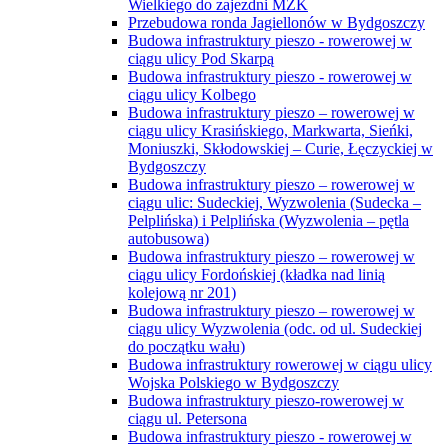
Wielkiego do zajezdni MZK
Przebudowa ronda Jagiellonów w Bydgoszczy
Budowa infrastruktury pieszo - rowerowej w
ciągu ulicy Pod Skarpą
Budowa infrastruktury pieszo - rowerowej w
ciągu ulicy Kolbego
Budowa infrastruktury pieszo – rowerowej w
ciągu ulicy Krasińskiego, Markwarta, Sieńki,
Moniuszki, Skłodowskiej – Curie, Łęczyckiej w
Bydgoszczy
Budowa infrastruktury pieszo – rowerowej w
ciągu ulic: Sudeckiej, Wyzwolenia (Sudecka –
Pelplińska) i Pelplińska (Wyzwolenia – pętla
autobusowa)
Budowa infrastruktury pieszo – rowerowej w
ciągu ulicy Fordońskiej (kładka nad linią
kolejową nr 201)
Budowa infrastruktury pieszo – rowerowej w
ciągu ulicy Wyzwolenia (odc. od ul. Sudeckiej
do początku wału)
Budowa infrastruktury rowerowej w ciągu ulicy
Wojska Polskiego w Bydgoszczy
Budowa infrastruktury pieszo-rowerowej w
ciągu ul. Petersona
Budowa infrastruktury pieszo - rowerowej w