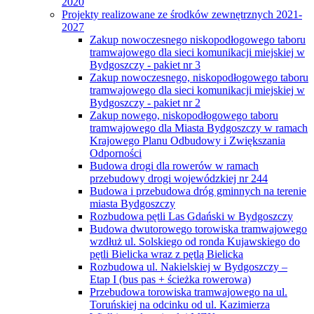
2020
Projekty realizowane ze środków zewnętrznych 2021-
2027
Zakup nowoczesnego niskopodłogowego taboru
tramwajowego dla sieci komunikacji miejskiej w
Bydgoszczy - pakiet nr 3
Zakup nowoczesnego, niskopodłogowego taboru
tramwajowego dla sieci komunikacji miejskiej w
Bydgoszczy - pakiet nr 2
Zakup nowego, niskopodłogowego taboru
tramwajowego dla Miasta Bydgoszczy w ramach
Krajowego Planu Odbudowy i Zwiększania
Odporności
Budowa drogi dla rowerów w ramach
przebudowy drogi wojewódzkiej nr 244
Budowa i przebudowa dróg gminnych na terenie
miasta Bydgoszczy
Rozbudowa pętli Las Gdański w Bydgoszczy
Budowa dwutorowego torowiska tramwajowego
wzdłuż ul. Solskiego od ronda Kujawskiego do
pętli Bielicka wraz z pętlą Bielicka
Rozbudowa ul. Nakielskiej w Bydgoszczy –
Etap I (bus pas + ścieżka rowerowa)
Przebudowa torowiska tramwajowego na ul.
Toruńskiej na odcinku od ul. Kazimierza