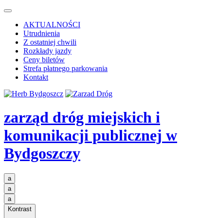
AKTUALNOŚCI
Utrudnienia
Z ostatniej chwili
Rozkłady jazdy
Ceny biletów
Strefa płatnego parkowania
Kontakt
zarząd dróg miejskich i
komunikacji publicznej
w
Bydgoszczy
a
a
a
Kontrast