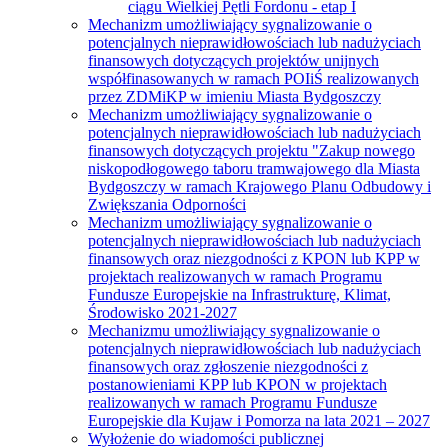
ciągu Wielkiej Pętli Fordonu - etap I
Mechanizm umożliwiający sygnalizowanie o
potencjalnych nieprawidłowościach lub nadużyciach
finansowych dotyczących projektów unijnych
współfinasowanych w ramach POIiŚ realizowanych
przez ZDMiKP w imieniu Miasta Bydgoszczy
Mechanizm umożliwiający sygnalizowanie o
potencjalnych nieprawidłowościach lub nadużyciach
finansowych dotyczących projektu "Zakup nowego
niskopodłogowego taboru tramwajowego dla Miasta
Bydgoszczy w ramach Krajowego Planu Odbudowy i
Zwiększania Odporności
Mechanizm umożliwiający sygnalizowanie o
potencjalnych nieprawidłowościach lub nadużyciach
finansowych oraz niezgodności z KPON lub KPP w
projektach realizowanych w ramach Programu
Fundusze Europejskie na Infrastrukturę, Klimat,
Środowisko 2021-2027
Mechanizmu umożliwiający sygnalizowanie o
potencjalnych nieprawidłowościach lub nadużyciach
finansowych oraz zgłoszenie niezgodności z
postanowieniami KPP lub KPON w projektach
realizowanych w ramach Programu Fundusze
Europejskie dla Kujaw i Pomorza na lata 2021 – 2027
Wyłożenie do wiadomości publicznej