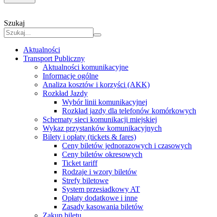
Szukaj
Aktualności
Transport Publiczny
Aktualności komunikacyjne
Informacje ogólne
Analiza kosztów i korzyści (AKK)
Rozkład Jazdy
Wybór linii komunikacyjnej
Rozkład jazdy dla telefonów komórkowych
Schematy sieci komunikacji miejskiej
Wykaz przystanków komunikacyjnych
Bilety i opłaty (tickets & fares)
Ceny biletów jednorazowych i czasowych
Ceny biletów okresowych
Ticket tariff
Rodzaje i wzory biletów
Strefy biletowe
System przesiadkowy AT
Opłaty dodatkowe i inne
Zasady kasowania biletów
Zakup biletu