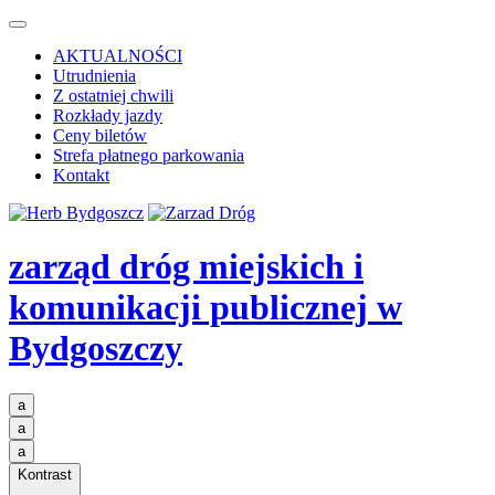
AKTUALNOŚCI
Utrudnienia
Z ostatniej chwili
Rozkłady jazdy
Ceny biletów
Strefa płatnego parkowania
Kontakt
zarząd dróg miejskich i
komunikacji publicznej
w
Bydgoszczy
a
a
a
Kontrast