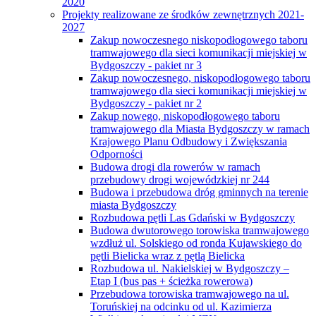
2020
Projekty realizowane ze środków zewnętrznych 2021-
2027
Zakup nowoczesnego niskopodłogowego taboru
tramwajowego dla sieci komunikacji miejskiej w
Bydgoszczy - pakiet nr 3
Zakup nowoczesnego, niskopodłogowego taboru
tramwajowego dla sieci komunikacji miejskiej w
Bydgoszczy - pakiet nr 2
Zakup nowego, niskopodłogowego taboru
tramwajowego dla Miasta Bydgoszczy w ramach
Krajowego Planu Odbudowy i Zwiększania
Odporności
Budowa drogi dla rowerów w ramach
przebudowy drogi wojewódzkiej nr 244
Budowa i przebudowa dróg gminnych na terenie
miasta Bydgoszczy
Rozbudowa pętli Las Gdański w Bydgoszczy
Budowa dwutorowego torowiska tramwajowego
wzdłuż ul. Solskiego od ronda Kujawskiego do
pętli Bielicka wraz z pętlą Bielicka
Rozbudowa ul. Nakielskiej w Bydgoszczy –
Etap I (bus pas + ścieżka rowerowa)
Przebudowa torowiska tramwajowego na ul.
Toruńskiej na odcinku od ul. Kazimierza