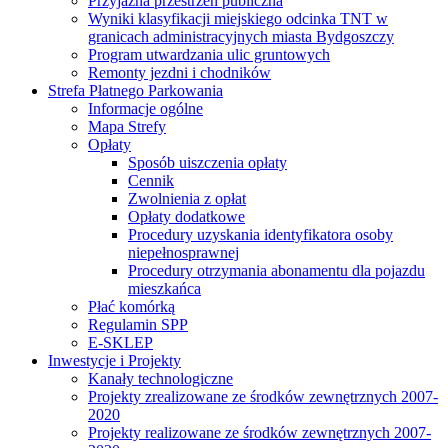
Przyjazna przestrzeń publiczna
Wyniki klasyfikacji miejskiego odcinka TNT w
granicach administracyjnych miasta Bydgoszczy
Program utwardzania ulic gruntowych
Remonty jezdni i chodników
Strefa Płatnego Parkowania
Informacje ogólne
Mapa Strefy
Opłaty
Sposób uiszczenia opłaty
Cennik
Zwolnienia z opłat
Opłaty dodatkowe
Procedury uzyskania identyfikatora osoby
niepełnosprawnej
Procedury otrzymania abonamentu dla pojazdu
mieszkańca
Płać komórką
Regulamin SPP
E-SKLEP
Inwestycje i Projekty
Kanały technologiczne
Projekty zrealizowane ze środków zewnętrznych 2007-
2020
Projekty realizowane ze środków zewnętrznych 2007-