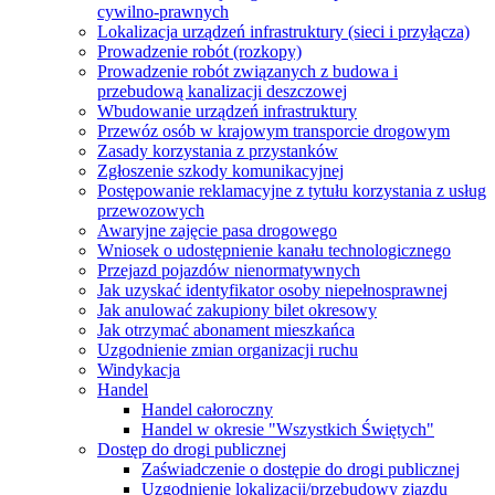
cywilno-prawnych
Lokalizacja urządzeń infrastruktury (sieci i przyłącza)
Prowadzenie robót (rozkopy)
Prowadzenie robót związanych z budowa i
przebudową kanalizacji deszczowej
Wbudowanie urządzeń infrastruktury
Przewóz osób w krajowym transporcie drogowym
Zasady korzystania z przystanków
Zgłoszenie szkody komunikacyjnej
Postępowanie reklamacyjne z tytułu korzystania z usług
przewozowych
Awaryjne zajęcie pasa drogowego
Wniosek o udostępnienie kanału technologicznego
Przejazd pojazdów nienormatywnych
Jak uzyskać identyfikator osoby niepełnosprawnej
Jak anulować zakupiony bilet okresowy
Jak otrzymać abonament mieszkańca
Uzgodnienie zmian organizacji ruchu
Windykacja
Handel
Handel całoroczny
Handel w okresie "Wszystkich Świętych"
Dostęp do drogi publicznej
Zaświadczenie o dostępie do drogi publicznej
Uzgodnienie lokalizacji/przebudowy zjazdu