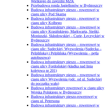
Wielkiego do zajezdni MZK
Przebudowa ronda Jagiellonów w Bydgoszczy
Budowa infrastruktury pieszo - rowerowej w
ciągu ulicy Pod Skarpą
Budowa infrastruktury pieszo - rowerowej w
ciągu ulicy Kolbego
Budowa infrastruktury pieszo – rowerowej w
ciągu ulicy Krasińskiego, Markwarta, Sieńki,
Moniuszki, Skłodowskiej – Curie, Łęczyckiej w
Bydgoszczy
Budowa infrastruktury pieszo – rowerowej w
ciągu ulic: Sudeckiej, Wyzwolenia (Sudecka –
Pelplińska) i Pelplińska (Wyzwolenia – pętla
autobusowa)
Budowa infrastruktury pieszo – rowerowej w
ciągu ulicy Fordońskiej (kładka nad linią
kolejową nr 201)
Budowa infrastruktury pieszo – rowerowej w
ciągu ulicy Wyzwolenia (odc. od ul. Sudeckiej
do początku wału)
Budowa infrastruktury rowerowej w ciągu ulicy
Wojska Polskiego w Bydgoszczy
Budowa infrastruktury pieszo-rowerowej w
ciągu ul. Petersona
Budowa infrastruktury pieszo - rowerowej w