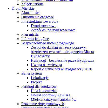
Zdjęcia taboru
Drogi Miejskie
Aktualności
Utrudnienia drogowe
Infrastruktura rowerowa
Drogi rowerowe
Zespół ds. polityki rowerowej
Plan miasta
Informacje ogólne
Bezpieczeństwo ruchu drogowego
Zespół do działań na rzecz poprawy
bezpieczeństwa ruchu drogowego Miasta
Bydgoszczy
Hulajnogi - bezpiecznie przez Bydgoszcz
Uwaga na zwierzęta
Raport o stanie brd w Bydgoszczy 2020
Baner system
Lokalizacje
Projekt
Parkingi dla autokarów
Hala Łuczniczka
Obiekt sportowy Zawisza
Miejsca zatrzymań autokarów
Równanie dróg gruntowych