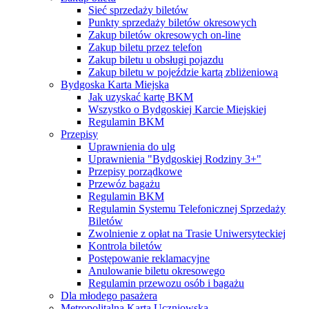
Sieć sprzedaży biletów
Punkty sprzedaży biletów okresowych
Zakup biletów okresowych on-line
Zakup biletu przez telefon
Zakup biletu u obsługi pojazdu
Zakup biletu w pojeździe kartą zbliżeniową
Bydgoska Karta Miejska
Jak uzyskać kartę BKM
Wszystko o Bydgoskiej Karcie Miejskiej
Regulamin BKM
Przepisy
Uprawnienia do ulg
Uprawnienia "Bydgoskiej Rodziny 3+"
Przepisy porządkowe
Przewóz bagażu
Regulamin BKM
Regulamin Systemu Telefonicznej Sprzedaży
Biletów
Zwolnienie z opłat na Trasie Uniwersyteckiej
Kontrola biletów
Postępowanie reklamacyjne
Anulowanie biletu okresowego
Regulamin przewozu osób i bagażu
Dla młodego pasażera
Metropolitalna Karta Uczniowska