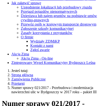
Jak załatwić sprawę
Uzgodnienie lokalizacji lub przebudowy zjazdu
Przejazd pojazdów nienormatywnych
Dzierżawa lub najem gruntów na podstawie umów
cywilno-prawnych
Przewóz osób w krajowym transporcie drogowym
Zgłoszenie szkody komunikacyjnej
Zasady korzystania z przystanków
O firmie
Wydziały ZDMiKP
Kontakt z nami
Zgłoś awarię
Akcja Zima
Akcja Zima - On-line
Zintegrowany Węzeł Komunikacyjny Bydgoszcz Leśna
Jesteś tutaj:
Strona główna
Zamówienia Publiczne
Przetargi
Numer sprawy 021/2017 - Przebudowa i modernizacja
nawierzchni ulic w Bydgoszczy w 2017 roku – pakiet III
Numer sprawy 021/2017 -