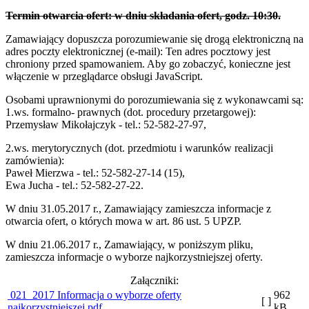
Termin otwarcia ofert: w dniu składania ofert, godz. 10:30.
Zamawiający dopuszcza porozumiewanie się drogą elektroniczną na
adres poczty elektronicznej (e-mail):
Ten adres pocztowy jest
chroniony przed spamowaniem. Aby go zobaczyć, konieczne jest
włączenie w przeglądarce obsługi JavaScript.
Osobami uprawnionymi do porozumiewania się z wykonawcami są:
1.ws. formalno- prawnych (dot. procedury przetargowej):
Przemysław Mikołajczyk - tel.: 52-582-27-97,
2.ws. merytorycznych (dot. przedmiotu i warunków realizacji
zamówienia):
Paweł Mierzwa - tel.: 52-582-27-14 (15),
Ewa Jucha - tel.: 52-582-27-22.
W dniu 31.05.2017 r., Zamawiający zamieszcza informacje z
otwarcia ofert, o których mowa w art. 86 ust. 5 UPZP.
W dniu 21.06.2017 r., Zamawiający, w poniższym pliku,
zamieszcza informacje o wyborze najkorzystniejszej oferty.
Załączniki:
021_2017 Informacja o wyborze oferty
962
[ ]
najkorzystniejszej.pdf
kB