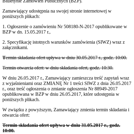
Biuletynie Zamówień Publicznych (BZP).
Zamawiający udostępnia na swojej stronie internetowej w
poniższych plikach:
1. Ogłoszenie o zamówieniu Nr 508180-N-2017 opublikowane w
BZP w dn. 15.05.2017 r.,
2. Specyfikację istotnych warunków zamówienia (SIWZ) wraz z
załącznikami.
T
ermin składania ofert upływa w dniu 30.05.2017 r., godz. 10:00.
Termin otwarcia ofert: w dniu składania ofert, godz. 10:30.
W dniu 26.05.2017 r., Zamawiający zamieszcza treść zapytań wraz
z wyjaśnieniami oraz ZMIANĘ Nr 1 treści SIWZ z dnia 26.05.2017
r., oraz treść ogłoszenia o zmianie ogłoszenia Nr 88949-2017
opublikowana w BZP w dniu 26.05.2017, które udostępnia w
poniższych plikach.
W związku z powyższym, Zamawiający zmienia termin składania i
otwarcia ofert:
Termin składania ofert upływa w dniu 31.05.2017 r., godz.
10:00.