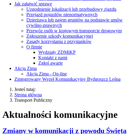
Jak załatwić sprawę
Uzgodnienie lokalizacji lub przebudowy zjazdu
Przejazd pojazdów nienormatywnych
Dzierżawa lub najem gruntów na podstawie umów
cywilno-prawnych
Przewóz osób w krajowym transporcie drogowym
Zgłoszenie szkody komunikacyjnej
Zasady korzystania z przystanków
O firmie
Wydziały ZDMiKP
Kontakt z nami
Zgłoś awarię
Akcja Zima
Akcja Zima - On-line
Zintegrowany Węzeł Komunikacyjny Bydgoszcz Leśna
Jesteś tutaj:
Strona główna
Transport Publiczny
Aktualności komunikacyjne
Zmiany w komunikacji z powodu Święta