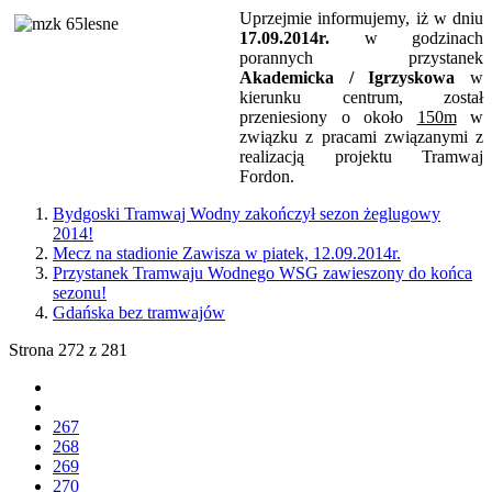
Uprzejmie informujemy, iż w dniu
17.09.2014r.
w godzinach
porannych przystanek
Akademicka / Igrzyskowa
w
kierunku centrum, został
przeniesiony o około
150m
w
związku z pracami związanymi z
realizacją projektu Tramwaj
Fordon.
Bydgoski Tramwaj Wodny zakończył sezon żeglugowy
2014!
Mecz na stadionie Zawisza w piatek, 12.09.2014r.
Przystanek Tramwaju Wodnego WSG zawieszony do końca
sezonu!
Gdańska bez tramwajów
Strona 272 z 281
267
268
269
270