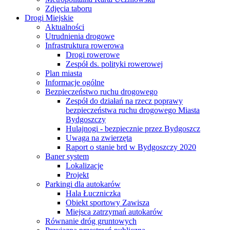
Zdjęcia taboru
Drogi Miejskie
Aktualności
Utrudnienia drogowe
Infrastruktura rowerowa
Drogi rowerowe
Zespół ds. polityki rowerowej
Plan miasta
Informacje ogólne
Bezpieczeństwo ruchu drogowego
Zespół do działań na rzecz poprawy
bezpieczeństwa ruchu drogowego Miasta
Bydgoszczy
Hulajnogi - bezpiecznie przez Bydgoszcz
Uwaga na zwierzęta
Raport o stanie brd w Bydgoszczy 2020
Baner system
Lokalizacje
Projekt
Parkingi dla autokarów
Hala Łuczniczka
Obiekt sportowy Zawisza
Miejsca zatrzymań autokarów
Równanie dróg gruntowych