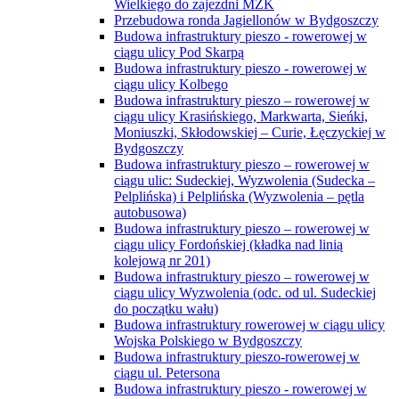
Wielkiego do zajezdni MZK
Przebudowa ronda Jagiellonów w Bydgoszczy
Budowa infrastruktury pieszo - rowerowej w
ciągu ulicy Pod Skarpą
Budowa infrastruktury pieszo - rowerowej w
ciągu ulicy Kolbego
Budowa infrastruktury pieszo – rowerowej w
ciągu ulicy Krasińskiego, Markwarta, Sieńki,
Moniuszki, Skłodowskiej – Curie, Łęczyckiej w
Bydgoszczy
Budowa infrastruktury pieszo – rowerowej w
ciągu ulic: Sudeckiej, Wyzwolenia (Sudecka –
Pelplińska) i Pelplińska (Wyzwolenia – pętla
autobusowa)
Budowa infrastruktury pieszo – rowerowej w
ciągu ulicy Fordońskiej (kładka nad linią
kolejową nr 201)
Budowa infrastruktury pieszo – rowerowej w
ciągu ulicy Wyzwolenia (odc. od ul. Sudeckiej
do początku wału)
Budowa infrastruktury rowerowej w ciągu ulicy
Wojska Polskiego w Bydgoszczy
Budowa infrastruktury pieszo-rowerowej w
ciągu ul. Petersona
Budowa infrastruktury pieszo - rowerowej w