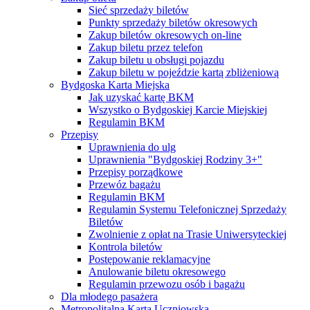
Sieć sprzedaży biletów
Punkty sprzedaży biletów okresowych
Zakup biletów okresowych on-line
Zakup biletu przez telefon
Zakup biletu u obsługi pojazdu
Zakup biletu w pojeździe kartą zbliżeniową
Bydgoska Karta Miejska
Jak uzyskać kartę BKM
Wszystko o Bydgoskiej Karcie Miejskiej
Regulamin BKM
Przepisy
Uprawnienia do ulg
Uprawnienia "Bydgoskiej Rodziny 3+"
Przepisy porządkowe
Przewóz bagażu
Regulamin BKM
Regulamin Systemu Telefonicznej Sprzedaży
Biletów
Zwolnienie z opłat na Trasie Uniwersyteckiej
Kontrola biletów
Postępowanie reklamacyjne
Anulowanie biletu okresowego
Regulamin przewozu osób i bagażu
Dla młodego pasażera
Metropolitalna Karta Uczniowska