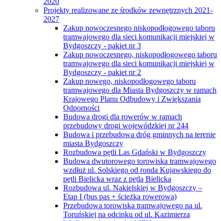
2020
Projekty realizowane ze środków zewnętrznych 2021-
2027
Zakup nowoczesnego niskopodłogowego taboru
tramwajowego dla sieci komunikacji miejskiej w
Bydgoszczy - pakiet nr 3
Zakup nowoczesnego, niskopodłogowego taboru
tramwajowego dla sieci komunikacji miejskiej w
Bydgoszczy - pakiet nr 2
Zakup nowego, niskopodłogowego taboru
tramwajowego dla Miasta Bydgoszczy w ramach
Krajowego Planu Odbudowy i Zwiększania
Odporności
Budowa drogi dla rowerów w ramach
przebudowy drogi wojewódzkiej nr 244
Budowa i przebudowa dróg gminnych na terenie
miasta Bydgoszczy
Rozbudowa pętli Las Gdański w Bydgoszczy
Budowa dwutorowego torowiska tramwajowego
wzdłuż ul. Solskiego od ronda Kujawskiego do
pętli Bielicka wraz z pętlą Bielicka
Rozbudowa ul. Nakielskiej w Bydgoszczy –
Etap I (bus pas + ścieżka rowerowa)
Przebudowa torowiska tramwajowego na ul.
Toruńskiej na odcinku od ul. Kazimierza