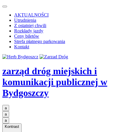
AKTUALNOŚCI
Utrudnienia
Z ostatniej chwili
Rozkłady jazdy
Ceny biletów
Strefa płatnego parkowania
Kontakt
zarząd dróg miejskich i
komunikacji publicznej
w
Bydgoszczy
a
a
a
Kontrast