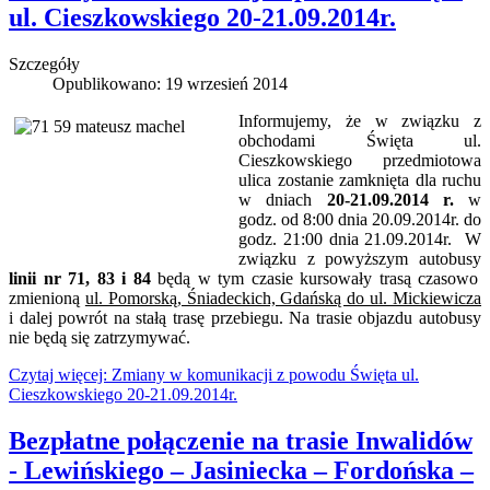
ul. Cieszkowskiego 20-21.09.2014r.
Szczegóły
Opublikowano: 19 wrzesień 2014
Informujemy, że w związku z
obchodami Święta ul.
Cieszkowskiego przedmiotowa
ulica zostanie zamknięta dla ruchu
w dniach
20-21.09.2014 r.
w
godz. od 8:00 dnia 20.09.2014r. do
godz. 21:00 dnia 21.09.2014r. W
związku z powyższym autobusy
linii nr 71, 83 i 84
będą w tym czasie kursowały trasą czasowo
zmienioną
ul. Pomorską, Śniadeckich, Gdańską do ul. Mickiewicza
i dalej powrót na stałą trasę przebiegu. Na trasie objazdu autobusy
nie będą się zatrzymywać.
Czytaj więcej: Zmiany w komunikacji z powodu Święta ul.
Cieszkowskiego 20-21.09.2014r.
Bezpłatne połączenie na trasie Inwalidów
- Lewińskiego – Jasiniecka – Fordońska –