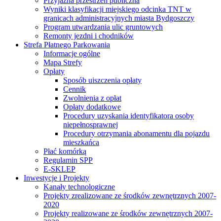
Przyjazna przestrzeń publiczna
Wyniki klasyfikacji miejskiego odcinka TNT w
granicach administracyjnych miasta Bydgoszczy
Program utwardzania ulic gruntowych
Remonty jezdni i chodników
Strefa Płatnego Parkowania
Informacje ogólne
Mapa Strefy
Opłaty
Sposób uiszczenia opłaty
Cennik
Zwolnienia z opłat
Opłaty dodatkowe
Procedury uzyskania identyfikatora osoby
niepełnosprawnej
Procedury otrzymania abonamentu dla pojazdu
mieszkańca
Płać komórką
Regulamin SPP
E-SKLEP
Inwestycje i Projekty
Kanały technologiczne
Projekty zrealizowane ze środków zewnętrznych 2007-
2020
Projekty realizowane ze środków zewnętrznych 2007-