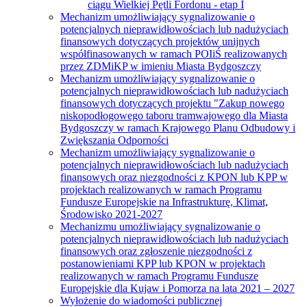
ciągu Wielkiej Pętli Fordonu - etap I
Mechanizm umożliwiający sygnalizowanie o
potencjalnych nieprawidłowościach lub nadużyciach
finansowych dotyczących projektów unijnych
współfinasowanych w ramach POIiŚ realizowanych
przez ZDMiKP w imieniu Miasta Bydgoszczy
Mechanizm umożliwiający sygnalizowanie o
potencjalnych nieprawidłowościach lub nadużyciach
finansowych dotyczących projektu "Zakup nowego
niskopodłogowego taboru tramwajowego dla Miasta
Bydgoszczy w ramach Krajowego Planu Odbudowy i
Zwiększania Odporności
Mechanizm umożliwiający sygnalizowanie o
potencjalnych nieprawidłowościach lub nadużyciach
finansowych oraz niezgodności z KPON lub KPP w
projektach realizowanych w ramach Programu
Fundusze Europejskie na Infrastrukturę, Klimat,
Środowisko 2021-2027
Mechanizmu umożliwiający sygnalizowanie o
potencjalnych nieprawidłowościach lub nadużyciach
finansowych oraz zgłoszenie niezgodności z
postanowieniami KPP lub KPON w projektach
realizowanych w ramach Programu Fundusze
Europejskie dla Kujaw i Pomorza na lata 2021 – 2027
Wyłożenie do wiadomości publicznej