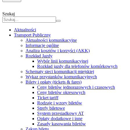
Szukaj
Aktualności
Transport Publiczny
Aktualności komunikacyjne
Informacje ogólne
Analiza kosztów i korzyści (AKK)
Rozkład Jazdy
Wybór linii komunikacyjnej
Rozkład jazdy dla telefonów komórkowych
Schematy sieci komunikacji miejskiej
Wykaz przystanków komunikacyjnych
Bilety i opłaty (tickets & fares)
Ceny biletów jednorazowych i czasowych
Ceny biletów okresowych
Ticket tariff
Rodzaje i wzory biletów
Strefy biletowe
System przesiadkowy AT
Opłaty dodatkowe i inne
Zasady kasowania biletów
Zakup biletu