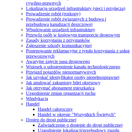
cywilno-prawnych
Lokalizacja urządzeń infrastruktury (sieci i przyłącza)
Prowadzenie robót (rozkopy)
Prowadzenie robót związanych z budowa i
przebudową kanalizacji deszczowej
Wbudowanie urządzeń infrastruktury
Przewóz osób w krajowym transporcie drogowym
Zasady korzystania z przystanków
Zgłoszenie szkody komunikacyjnej
Postępowanie reklamacyjne z tytułu korzystania z usług
przewozowych
Awaryjne zajęcie pasa drogowego
Wniosek o udostępnienie kanału technologicznego
Przejazd pojazdów nienormatywnych
Jak uzyskać identyfikator osoby niepełnosprawnej
Jak anulować zakupiony bilet okresowy
Jak otrzymać abonament mieszkańca
Uzgodnienie zmian organizacji ruchu
Windykacja
Handel
Handel całoroczny
Handel w okresie "Wszystkich Świętych"
Dostęp do drogi publicznej
Zaświadczenie o dostępie do drogi publicznej
Uzgodnienie lokalizacji/przebudowy zjazdu