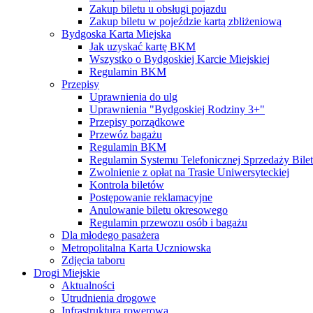
Zakup biletu u obsługi pojazdu
Zakup biletu w pojeździe kartą zbliżeniową
Bydgoska Karta Miejska
Jak uzyskać kartę BKM
Wszystko o Bydgoskiej Karcie Miejskiej
Regulamin BKM
Przepisy
Uprawnienia do ulg
Uprawnienia "Bydgoskiej Rodziny 3+"
Przepisy porządkowe
Przewóz bagażu
Regulamin BKM
Regulamin Systemu Telefonicznej Sprzedaży Bile
Zwolnienie z opłat na Trasie Uniwersyteckiej
Kontrola biletów
Postępowanie reklamacyjne
Anulowanie biletu okresowego
Regulamin przewozu osób i bagażu
Dla młodego pasażera
Metropolitalna Karta Uczniowska
Zdjęcia taboru
Drogi Miejskie
Aktualności
Utrudnienia drogowe
Infrastruktura rowerowa