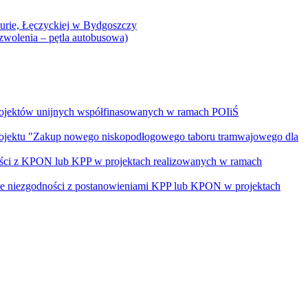
Curie, Łęczyckiej w Bydgoszczy
yzwolenia – pętla autobusowa)
rojektów unijnych współfinasowanych w ramach POIiŚ
projektu "Zakup nowego niskopodłogowego taboru tramwajowego dla
ości z KPON lub KPP w projektach realizowanych w ramach
nie niezgodności z postanowieniami KPP lub KPON w projektach