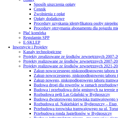
Sposób uiszczenia opłaty
Cennik
Zwolnienia z opłat
Opłaty dodatkowe
Procedury uzyskania identyfikatora osoby niepełn
Procedury otrzymania abonamentu dla pojazdu mi
Płać komórką
Regulamin SPP
E-SKLEP
Inwestycje i Projekty
Kanały technologiczne
Projekty zrealizowane ze środków zewnętrznych 2007-
Projekty realizowane ze środków zewnętrznych 2007-2
Projekty realizowane ze środków zewnętrznych 2021-2
Zakup nowoczesnego niskopodłogowego taboru tra
Zakup nowoczesnego, niskopodłogowego taboru tr
Zakup nowego, niskopodłogowego taboru tramwa
Budowa drogi dla rowerów w ramach przebudowy
Budowa i przebudowa dróg gminnych na terenie 
Rozbudowa pętli Las Gdański w Bydgoszczy
Budowa dwutorowego torowiska tramwajowego wzdłu
Rozbudowa ul. Nakielskiej w Bydgoszczy – Etap I
Przebudowa torowiska tramwajowego na ul. Toruń
Przebudowa ronda Jagiellonów w Bydgoszczy