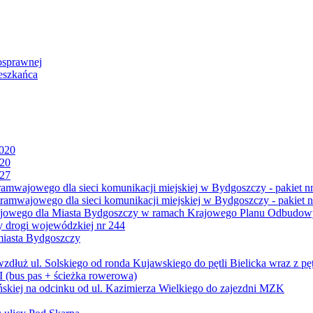
osprawnej
eszkańca
2020
020
027
mwajowego dla sieci komunikacji miejskiej w Bydgoszczy - pakiet nr
amwajowego dla sieci komunikacji miejskiej w Bydgoszczy - pakiet n
jowego dla Miasta Bydgoszczy w ramach Krajowego Planu Odbudowy
 drogi wojewódzkiej nr 244
miasta Bydgoszczy
ż ul. Solskiego od ronda Kujawskiego do pętli Bielicka wraz z pęt
 (bus pas + ścieżka rowerowa)
skiej na odcinku od ul. Kazimierza Wielkiego do zajezdni MZK