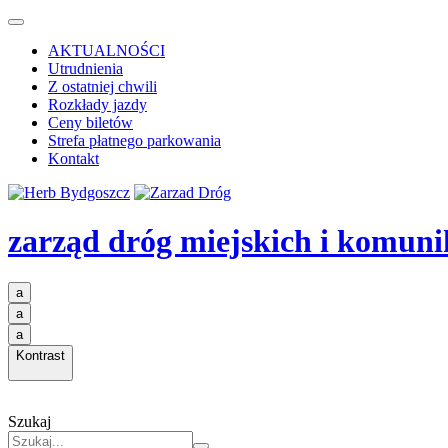
AKTUALNOŚCI
Utrudnienia
Z ostatniej chwili
Rozkłady jazdy
Ceny biletów
Strefa płatnego parkowania
Kontakt
zarząd dróg miejskich i komuni
a
a
a
Kontrast
Szukaj