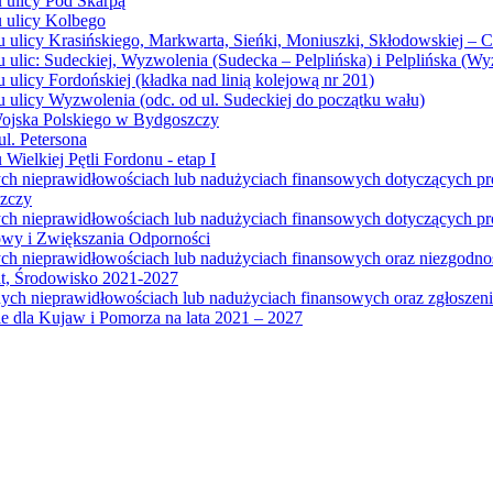
u ulicy Pod Skarpą
u ulicy Kolbego
u ulicy Krasińskiego, Markwarta, Sieńki, Moniuszki, Skłodowskiej – 
 ulic: Sudeckiej, Wyzwolenia (Sudecka – Pelplińska) i Pelplińska (W
 ulicy Fordońskiej (kładka nad linią kolejową nr 201)
 ulicy Wyzwolenia (odc. od ul. Sudeckiej do początku wału)
Wojska Polskiego w Bydgoszczy
l. Petersona
Wielkiej Pętli Fordonu - etap I
ych nieprawidłowościach lub nadużyciach finansowych dotyczących p
szczy
ych nieprawidłowościach lub nadużyciach finansowych dotyczących 
wy i Zwiększania Odporności
ych nieprawidłowościach lub nadużyciach finansowych oraz niezgodn
at, Środowisko 2021-2027
ych nieprawidłowościach lub nadużyciach finansowych oraz zgłosze
 dla Kujaw i Pomorza na lata 2021 – 2027