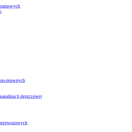
h ramowych
o
lno-prawnych
analizacji deszczowej
g przewozowych