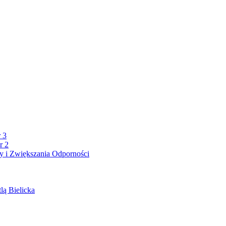
 3
r 2
 i Zwiększania Odporności
lą Bielicka