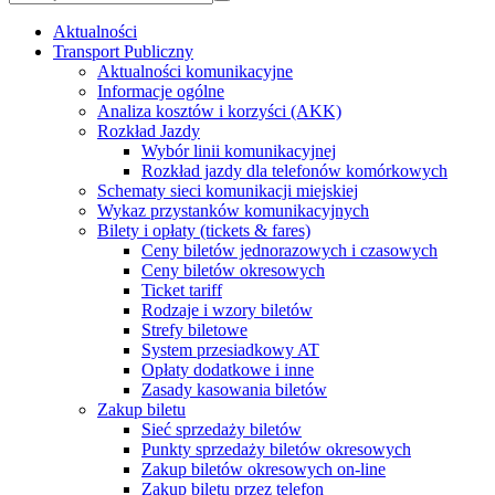
Aktualności
Transport Publiczny
Aktualności komunikacyjne
Informacje ogólne
Analiza kosztów i korzyści (AKK)
Rozkład Jazdy
Wybór linii komunikacyjnej
Rozkład jazdy dla telefonów komórkowych
Schematy sieci komunikacji miejskiej
Wykaz przystanków komunikacyjnych
Bilety i opłaty (tickets & fares)
Ceny biletów jednorazowych i czasowych
Ceny biletów okresowych
Ticket tariff
Rodzaje i wzory biletów
Strefy biletowe
System przesiadkowy AT
Opłaty dodatkowe i inne
Zasady kasowania biletów
Zakup biletu
Sieć sprzedaży biletów
Punkty sprzedaży biletów okresowych
Zakup biletów okresowych on-line
Zakup biletu przez telefon