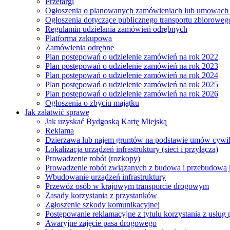
Przetargi
Ogłoszenia o planowanych zamówieniach lub umowac
Ogłoszenia dotyczące publicznego transportu zbioroweg
Regulamin udzielania zamówień odrębnych
Platforma zakupowa
Zamówienia odrębne
Plan postępowań o udzielenie zamówień na rok 2022
Plan postępowań o udzielenie zamówień na rok 2023
Plan postępowań o udzielenie zamówień na rok 2024
Plan postępowań o udzielenie zamówień na rok 2025
Plan postępowań o udzielenie zamówień na rok 2026
Ogłoszenia o zbyciu majątku
Jak załatwić sprawę
Jak uzyskać Bydgoską Kartę Miejską
Reklama
Dzierżawa lub najem gruntów na podstawie umów cywi
Lokalizacja urządzeń infrastruktury (sieci i przyłącza)
Prowadzenie robót (rozkopy)
Prowadzenie robót związanych z budowa i przebudową k
Wbudowanie urządzeń infrastruktury
Przewóz osób w krajowym transporcie drogowym
Zasady korzystania z przystanków
Zgłoszenie szkody komunikacyjnej
Postępowanie reklamacyjne z tytułu korzystania z usłu
Awaryjne zajęcie pasa drogowego