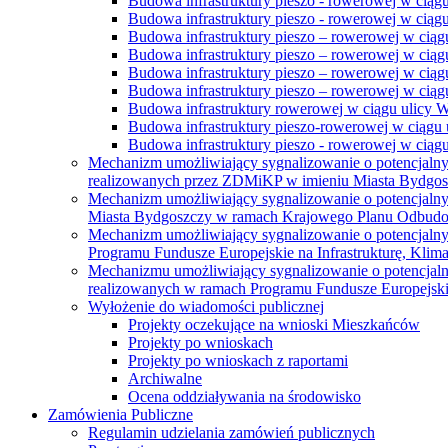
Budowa infrastruktury pieszo - rowerowej w ciąg
Budowa infrastruktury pieszo - rowerowej w ciąg
Budowa infrastruktury pieszo – rowerowej w ciąg
Budowa infrastruktury pieszo – rowerowej w ciągu
Budowa infrastruktury pieszo – rowerowej w ciągu
Budowa infrastruktury pieszo – rowerowej w ciągu
Budowa infrastruktury rowerowej w ciągu ulicy 
Budowa infrastruktury pieszo-rowerowej w ciągu u
Budowa infrastruktury pieszo - rowerowej w ciągu 
Mechanizm umożliwiający sygnalizowanie o potencjaln
realizowanych przez ZDMiKP w imieniu Miasta Bydgo
Mechanizm umożliwiający sygnalizowanie o potencjaln
Miasta Bydgoszczy w ramach Krajowego Planu Odbudo
Mechanizm umożliwiający sygnalizowanie o potencjaln
Programu Fundusze Europejskie na Infrastrukturę, Klim
Mechanizmu umożliwiający sygnalizowanie o potencjaln
realizowanych w ramach Programu Fundusze Europejskie
Wyłożenie do wiadomości publicznej
Projekty oczekujące na wnioski Mieszkańców
Projekty po wnioskach
Projekty po wnioskach z raportami
Archiwalne
Ocena oddziaływania na środowisko
Zamówienia Publiczne
Regulamin udzielania zamówień publicznych