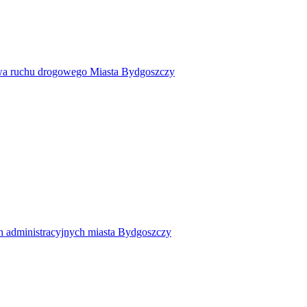
twa ruchu drogowego Miasta Bydgoszczy
h administracyjnych miasta Bydgoszczy