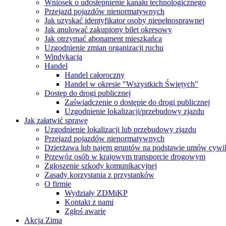
Wniosek o udostępnienie kanału technologicznego
Przejazd pojazdów nienormatywnych
Jak uzyskać identyfikator osoby niepełnosprawnej
Jak anulować zakupiony bilet okresowy
Jak otrzymać abonament mieszkańca
Uzgodnienie zmian organizacji ruchu
Windykacja
Handel
Handel całoroczny
Handel w okresie "Wszystkich Świętych"
Dostęp do drogi publicznej
Zaświadczenie o dostępie do drogi publicznej
Uzgodnienie lokalizacji/przebudowy zjazdu
Jak załatwić sprawę
Uzgodnienie lokalizacji lub przebudowy zjazdu
Przejazd pojazdów nienormatywnych
Dzierżawa lub najem gruntów na podstawie umów cywi
Przewóz osób w krajowym transporcie drogowym
Zgłoszenie szkody komunikacyjnej
Zasady korzystania z przystanków
O firmie
Wydziały ZDMiKP
Kontakt z nami
Zgłoś awarię
Akcja Zima