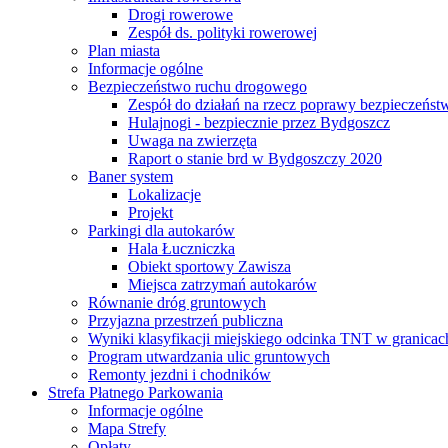
Drogi rowerowe
Zespół ds. polityki rowerowej
Plan miasta
Informacje ogólne
Bezpieczeństwo ruchu drogowego
Zespół do działań na rzecz poprawy bezpieczeńs
Hulajnogi - bezpiecznie przez Bydgoszcz
Uwaga na zwierzęta
Raport o stanie brd w Bydgoszczy 2020
Baner system
Lokalizacje
Projekt
Parkingi dla autokarów
Hala Łuczniczka
Obiekt sportowy Zawisza
Miejsca zatrzymań autokarów
Równanie dróg gruntowych
Przyjazna przestrzeń publiczna
Wyniki klasyfikacji miejskiego odcinka TNT w granicac
Program utwardzania ulic gruntowych
Remonty jezdni i chodników
Strefa Płatnego Parkowania
Informacje ogólne
Mapa Strefy
Opłaty