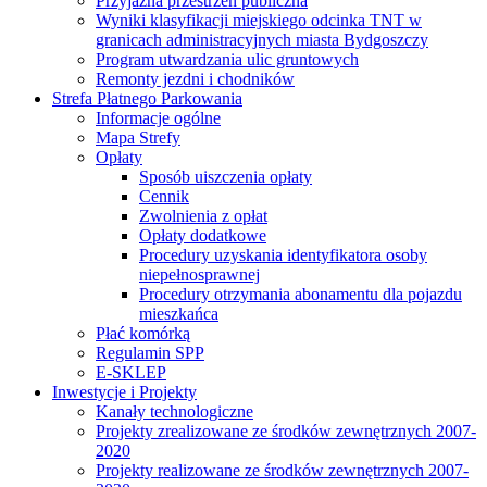
Przyjazna przestrzeń publiczna
Wyniki klasyfikacji miejskiego odcinka TNT w
granicach administracyjnych miasta Bydgoszczy
Program utwardzania ulic gruntowych
Remonty jezdni i chodników
Strefa Płatnego Parkowania
Informacje ogólne
Mapa Strefy
Opłaty
Sposób uiszczenia opłaty
Cennik
Zwolnienia z opłat
Opłaty dodatkowe
Procedury uzyskania identyfikatora osoby
niepełnosprawnej
Procedury otrzymania abonamentu dla pojazdu
mieszkańca
Płać komórką
Regulamin SPP
E-SKLEP
Inwestycje i Projekty
Kanały technologiczne
Projekty zrealizowane ze środków zewnętrznych 2007-
2020
Projekty realizowane ze środków zewnętrznych 2007-