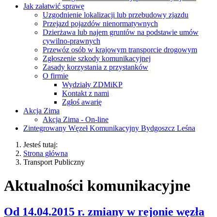
Jak załatwić sprawę
Uzgodnienie lokalizacji lub przebudowy zjazdu
Przejazd pojazdów nienormatywnych
Dzierżawa lub najem gruntów na podstawie umów
cywilno-prawnych
Przewóz osób w krajowym transporcie drogowym
Zgłoszenie szkody komunikacyjnej
Zasady korzystania z przystanków
O firmie
Wydziały ZDMiKP
Kontakt z nami
Zgłoś awarię
Akcja Zima
Akcja Zima - On-line
Zintegrowany Węzeł Komunikacyjny Bydgoszcz Leśna
Jesteś tutaj:
Strona główna
Transport Publiczny
Aktualności komunikacyjne
Od 14.04.2015 r. zmiany w rejonie węzła