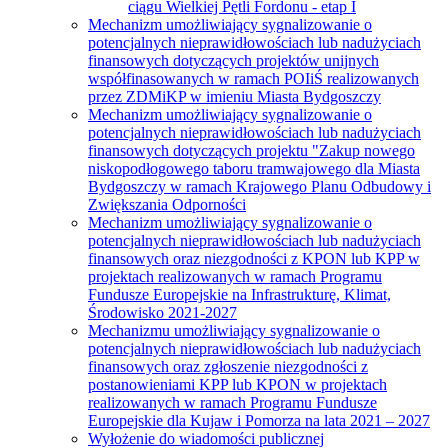
ciągu Wielkiej Pętli Fordonu - etap I
Mechanizm umożliwiający sygnalizowanie o
potencjalnych nieprawidłowościach lub nadużyciach
finansowych dotyczących projektów unijnych
współfinasowanych w ramach POIiŚ realizowanych
przez ZDMiKP w imieniu Miasta Bydgoszczy
Mechanizm umożliwiający sygnalizowanie o
potencjalnych nieprawidłowościach lub nadużyciach
finansowych dotyczących projektu "Zakup nowego
niskopodłogowego taboru tramwajowego dla Miasta
Bydgoszczy w ramach Krajowego Planu Odbudowy i
Zwiększania Odporności
Mechanizm umożliwiający sygnalizowanie o
potencjalnych nieprawidłowościach lub nadużyciach
finansowych oraz niezgodności z KPON lub KPP w
projektach realizowanych w ramach Programu
Fundusze Europejskie na Infrastrukturę, Klimat,
Środowisko 2021-2027
Mechanizmu umożliwiający sygnalizowanie o
potencjalnych nieprawidłowościach lub nadużyciach
finansowych oraz zgłoszenie niezgodności z
postanowieniami KPP lub KPON w projektach
realizowanych w ramach Programu Fundusze
Europejskie dla Kujaw i Pomorza na lata 2021 – 2027
Wyłożenie do wiadomości publicznej