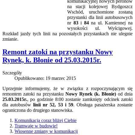
komunikacyjnej nowych peronów
na stacji kolejowej Bydgoszcz
Wschód, uruchomione zostaną
przystanki dla linii autobusowych
nr
83
i
84
na ul. Kamiennej na
wysokości ul. Wyścigowej.
Rozkład jazdy tych linii na pozostałych przystankach nie ulegnie
zmianie.
Remont zatoki na przystanku Nowy
Rynek, k. Błonie od 25.03.2015r.
Szczegóły
Opublikowano: 19 marzec 2015
Uprzejmie informujemy, że w związku z rozpoczynającym się
remontem zatoki na przystanku
Nowy Rynek (k. Błonie)
od dnia
25.03.2015r.
, po godzinie 8:00 zostanie zamknięty odcinek zatoki
dla autobusów
linii nr 52, 53 i 59
. Obsługa pasażerska zostanie
ograniczona do drugiego stanowiska.
Komunikacja coraz bliżej Ciebie
Tramwaje w budowie!
Wiosenne zmiany w komunikacji