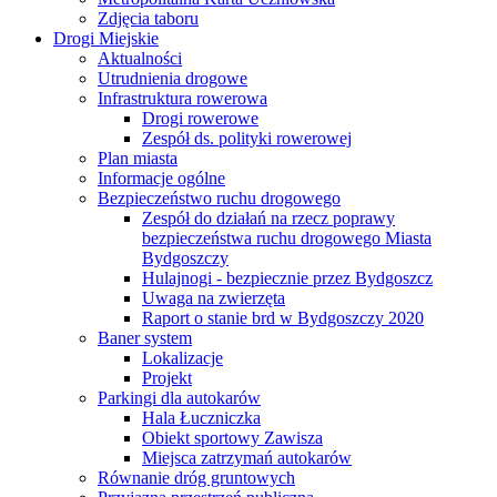
Zdjęcia taboru
Drogi Miejskie
Aktualności
Utrudnienia drogowe
Infrastruktura rowerowa
Drogi rowerowe
Zespół ds. polityki rowerowej
Plan miasta
Informacje ogólne
Bezpieczeństwo ruchu drogowego
Zespół do działań na rzecz poprawy
bezpieczeństwa ruchu drogowego Miasta
Bydgoszczy
Hulajnogi - bezpiecznie przez Bydgoszcz
Uwaga na zwierzęta
Raport o stanie brd w Bydgoszczy 2020
Baner system
Lokalizacje
Projekt
Parkingi dla autokarów
Hala Łuczniczka
Obiekt sportowy Zawisza
Miejsca zatrzymań autokarów
Równanie dróg gruntowych