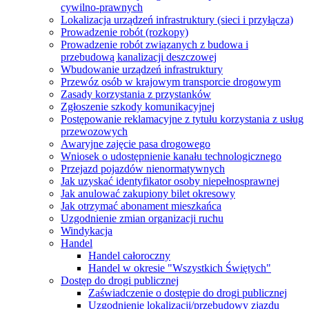
cywilno-prawnych
Lokalizacja urządzeń infrastruktury (sieci i przyłącza)
Prowadzenie robót (rozkopy)
Prowadzenie robót związanych z budowa i
przebudową kanalizacji deszczowej
Wbudowanie urządzeń infrastruktury
Przewóz osób w krajowym transporcie drogowym
Zasady korzystania z przystanków
Zgłoszenie szkody komunikacyjnej
Postępowanie reklamacyjne z tytułu korzystania z usług
przewozowych
Awaryjne zajęcie pasa drogowego
Wniosek o udostępnienie kanału technologicznego
Przejazd pojazdów nienormatywnych
Jak uzyskać identyfikator osoby niepełnosprawnej
Jak anulować zakupiony bilet okresowy
Jak otrzymać abonament mieszkańca
Uzgodnienie zmian organizacji ruchu
Windykacja
Handel
Handel całoroczny
Handel w okresie "Wszystkich Świętych"
Dostęp do drogi publicznej
Zaświadczenie o dostępie do drogi publicznej
Uzgodnienie lokalizacji/przebudowy zjazdu