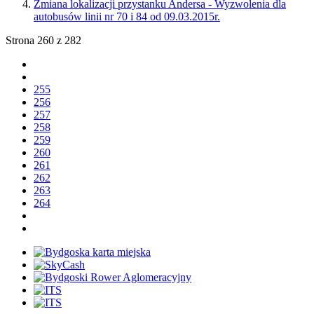
Zmiana lokalizacji przystanku Andersa - Wyzwolenia dla
autobusów linii nr 70 i 84 od 09.03.2015r.
Strona 260 z 282
255
256
257
258
259
260
261
262
263
264