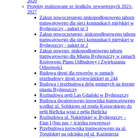
2020
Projekty realizowane ze środków zewnętrznych 2021-
2027
Zakup nowoczesnego niskopodłogowego taboru
tramwajowego dla sieci komunikacji miejskiej w
Bydgoszczy - pakiet nr 3
Zakup nowoczesnego, niskopodłogowego taboru
tramwajowego dla sieci komunikacji miejskiej w
Bydgoszczy - pakiet nr 2
Zakup nowego, niskopodłogowego taboru
tramwajowego dla Miasta Bydgoszczy w ramach
Krajowego Planu Odbudowy i Zwiększania
Odporności
Budowa drogi dla rowerów w ramach
przebudowy drogi wojewódzkiej nr 244
Budowa i przebudowa dróg gminnych na terenie
miasta Bydgoszczy
Rozbudowa pętli Las Gdański w Bydgoszczy
Budowa dwutorowego torowiska tramwajowego
wzdłuż ul. Solskiego od ronda Kujawskiego do
pętli Bielicka wraz z pętlą Bielicka
Rozbudowa ul. Nakielskiej w Bydgoszczy –
Etap I (bus pas + ścieżka rowerowa)
Przebudowa torowiska tramwajowego na ul.
Toruńskiej na odcinku od ul. Kazimierza