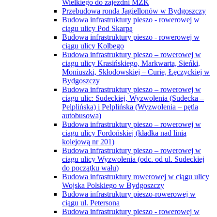
Wielkiego do zajezdni MZK
Przebudowa ronda Jagiellonów w Bydgoszczy
Budowa infrastruktury pieszo - rowerowej w
ciągu ulicy Pod Skarpą
Budowa infrastruktury pieszo - rowerowej w
ciągu ulicy Kolbego
Budowa infrastruktury pieszo – rowerowej w
ciągu ulicy Krasińskiego, Markwarta, Sieńki,
Moniuszki, Skłodowskiej – Curie, Łęczyckiej w
Bydgoszczy
Budowa infrastruktury pieszo – rowerowej w
ciągu ulic: Sudeckiej, Wyzwolenia (Sudecka –
Pelplińska) i Pelplińska (Wyzwolenia – pętla
autobusowa)
Budowa infrastruktury pieszo – rowerowej w
ciągu ulicy Fordońskiej (kładka nad linią
kolejową nr 201)
Budowa infrastruktury pieszo – rowerowej w
ciągu ulicy Wyzwolenia (odc. od ul. Sudeckiej
do początku wału)
Budowa infrastruktury rowerowej w ciągu ulicy
Wojska Polskiego w Bydgoszczy
Budowa infrastruktury pieszo-rowerowej w
ciągu ul. Petersona
Budowa infrastruktury pieszo - rowerowej w