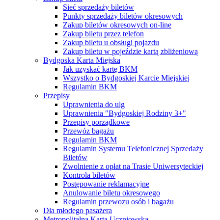
Sieć sprzedaży biletów
Punkty sprzedaży biletów okresowych
Zakup biletów okresowych on-line
Zakup biletu przez telefon
Zakup biletu u obsługi pojazdu
Zakup biletu w pojeździe kartą zbliżeniową
Bydgoska Karta Miejska
Jak uzyskać kartę BKM
Wszystko o Bydgoskiej Karcie Miejskiej
Regulamin BKM
Przepisy
Uprawnienia do ulg
Uprawnienia "Bydgoskiej Rodziny 3+"
Przepisy porządkowe
Przewóz bagażu
Regulamin BKM
Regulamin Systemu Telefonicznej Sprzedaży
Biletów
Zwolnienie z opłat na Trasie Uniwersyteckiej
Kontrola biletów
Postępowanie reklamacyjne
Anulowanie biletu okresowego
Regulamin przewozu osób i bagażu
Dla młodego pasażera
Metropolitalna Karta Uczniowska