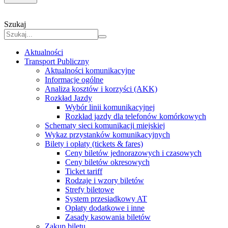
Szukaj
Aktualności
Transport Publiczny
Aktualności komunikacyjne
Informacje ogólne
Analiza kosztów i korzyści (AKK)
Rozkład Jazdy
Wybór linii komunikacyjnej
Rozkład jazdy dla telefonów komórkowych
Schematy sieci komunikacji miejskiej
Wykaz przystanków komunikacyjnych
Bilety i opłaty (tickets & fares)
Ceny biletów jednorazowych i czasowych
Ceny biletów okresowych
Ticket tariff
Rodzaje i wzory biletów
Strefy biletowe
System przesiadkowy AT
Opłaty dodatkowe i inne
Zasady kasowania biletów
Zakup biletu