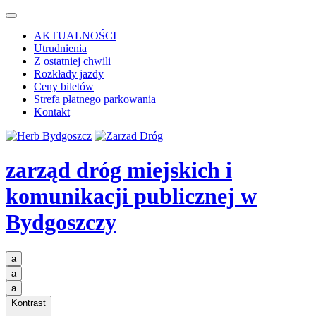
AKTUALNOŚCI
Utrudnienia
Z ostatniej chwili
Rozkłady jazdy
Ceny biletów
Strefa płatnego parkowania
Kontakt
zarząd dróg miejskich i
komunikacji publicznej
w
Bydgoszczy
a
a
a
Kontrast