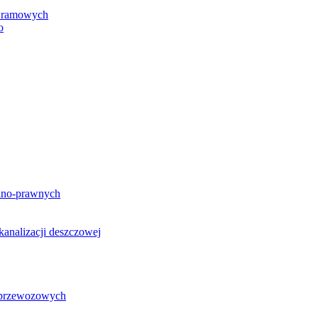
h ramowych
o
lno-prawnych
analizacji deszczowej
g przewozowych