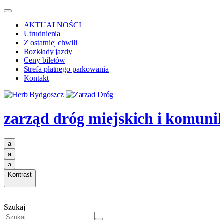
AKTUALNOŚCI
Utrudnienia
Z ostatniej chwili
Rozkłady jazdy
Ceny biletów
Strefa płatnego parkowania
Kontakt
zarząd dróg miejskich i komuni
a
a
a
Kontrast
Szukaj