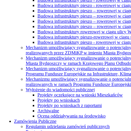
Budowa infrastruktury pieszo - rowerowej w ciąg
Budowa infrastruktury pieszo - rowerowej w ciąg
Budowa infrastruktury pieszo – rowerowej w ciąg
Budowa infrastruktury pieszo – rowerowej w ciągu
Budowa infrastruktury pieszo – rowerowej w ciągu
Budowa infrastruktury pieszo – rowerowej w ciągu
Budowa infrastruktury rowerowej w ciągu ulicy 
Budowa infrastruktury pieszo-rowerowej w ciągu u
Budowa infrastruktury pieszo - rowerowej w ciągu 
Mechanizm umożliwiający sygnalizowanie o potencjaln
realizowanych przez ZDMiKP w imieniu Miasta Bydgo
Mechanizm umożliwiający sygnalizowanie o potencjaln
Miasta Bydgoszczy w ramach Krajowego Planu Odbudo
Mechanizm umożliwiający sygnalizowanie o potencjaln
Programu Fundusze Europejskie na Infrastrukturę, Klim
Mechanizmu umożliwiający sygnalizowanie o potencjaln
realizowanych w ramach Programu Fundusze Europejskie
Wyłożenie do wiadomości publicznej
Projekty oczekujące na wnioski Mieszkańców
Projekty po wnioskach
Projekty po wnioskach z raportami
Archiwalne
Ocena oddziaływania na środowisko
Zamówienia Publiczne
Regulamin udzielania zamówień publicznych