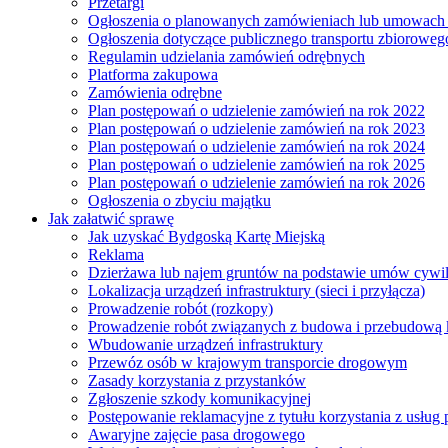
Przetargi
Ogłoszenia o planowanych zamówieniach lub umowac
Ogłoszenia dotyczące publicznego transportu zbioroweg
Regulamin udzielania zamówień odrębnych
Platforma zakupowa
Zamówienia odrębne
Plan postępowań o udzielenie zamówień na rok 2022
Plan postępowań o udzielenie zamówień na rok 2023
Plan postępowań o udzielenie zamówień na rok 2024
Plan postępowań o udzielenie zamówień na rok 2025
Plan postępowań o udzielenie zamówień na rok 2026
Ogłoszenia o zbyciu majątku
Jak załatwić sprawę
Jak uzyskać Bydgoską Kartę Miejską
Reklama
Dzierżawa lub najem gruntów na podstawie umów cywi
Lokalizacja urządzeń infrastruktury (sieci i przyłącza)
Prowadzenie robót (rozkopy)
Prowadzenie robót związanych z budowa i przebudową k
Wbudowanie urządzeń infrastruktury
Przewóz osób w krajowym transporcie drogowym
Zasady korzystania z przystanków
Zgłoszenie szkody komunikacyjnej
Postępowanie reklamacyjne z tytułu korzystania z usłu
Awaryjne zajęcie pasa drogowego