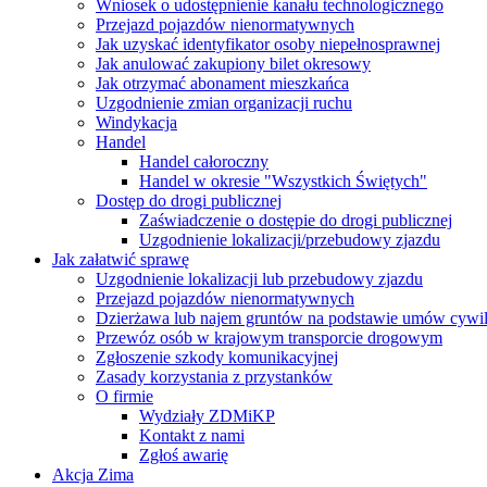
Wniosek o udostępnienie kanału technologicznego
Przejazd pojazdów nienormatywnych
Jak uzyskać identyfikator osoby niepełnosprawnej
Jak anulować zakupiony bilet okresowy
Jak otrzymać abonament mieszkańca
Uzgodnienie zmian organizacji ruchu
Windykacja
Handel
Handel całoroczny
Handel w okresie "Wszystkich Świętych"
Dostęp do drogi publicznej
Zaświadczenie o dostępie do drogi publicznej
Uzgodnienie lokalizacji/przebudowy zjazdu
Jak załatwić sprawę
Uzgodnienie lokalizacji lub przebudowy zjazdu
Przejazd pojazdów nienormatywnych
Dzierżawa lub najem gruntów na podstawie umów cywi
Przewóz osób w krajowym transporcie drogowym
Zgłoszenie szkody komunikacyjnej
Zasady korzystania z przystanków
O firmie
Wydziały ZDMiKP
Kontakt z nami
Zgłoś awarię
Akcja Zima