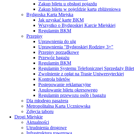
Zakup biletu u obsługi pojazdu
Zakup biletu w pojeździe kartą zbliżeniową
Bydgoska Karta Miejska
Jak uzyskać kartę BKM
Wszystko o Bydgoskiej Karcie Miejskiej
Regulamin BKM
Przepisy
Uprawnienia do ulg
Uprawnienia "Bydgoskiej Rodziny 3+"
Przepisy porządkowe
Przewóz bagażu
Regulamin BKM
Regulamin Systemu Telefonicznej Sprzedaży Bile
Zwolnienie z opłat na Trasie Uniwersyteckiej
Kontrola biletów
Postępowanie reklamacyjne
Anulowanie biletu okresowego
Regulamin przewozu osób i bagażu
Dla młodego pasażera
Metropolitalna Karta Uczniowska
Zdjęcia taboru
Drogi Miejskie
Aktualności
Utrudnienia drogowe
Infrastruktura rowerowa