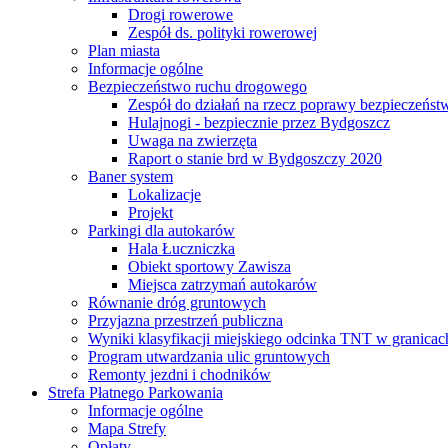
Drogi rowerowe
Zespół ds. polityki rowerowej
Plan miasta
Informacje ogólne
Bezpieczeństwo ruchu drogowego
Zespół do działań na rzecz poprawy bezpieczeńs
Hulajnogi - bezpiecznie przez Bydgoszcz
Uwaga na zwierzęta
Raport o stanie brd w Bydgoszczy 2020
Baner system
Lokalizacje
Projekt
Parkingi dla autokarów
Hala Łuczniczka
Obiekt sportowy Zawisza
Miejsca zatrzymań autokarów
Równanie dróg gruntowych
Przyjazna przestrzeń publiczna
Wyniki klasyfikacji miejskiego odcinka TNT w granicac
Program utwardzania ulic gruntowych
Remonty jezdni i chodników
Strefa Płatnego Parkowania
Informacje ogólne
Mapa Strefy
Opłaty