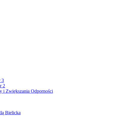
 3
r 2
 i Zwiększania Odporności
lą Bielicka