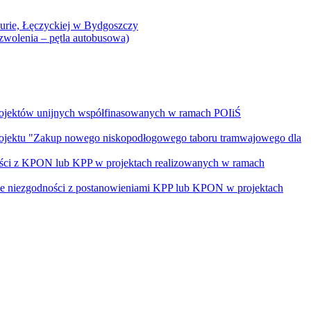
Curie, Łęczyckiej w Bydgoszczy
yzwolenia – pętla autobusowa)
rojektów unijnych współfinasowanych w ramach POIiŚ
projektu "Zakup nowego niskopodłogowego taboru tramwajowego dla
ości z KPON lub KPP w projektach realizowanych w ramach
nie niezgodności z postanowieniami KPP lub KPON w projektach