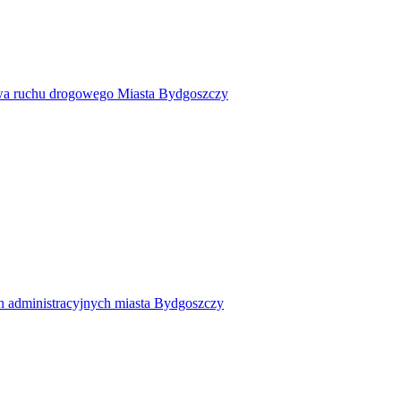
twa ruchu drogowego Miasta Bydgoszczy
h administracyjnych miasta Bydgoszczy