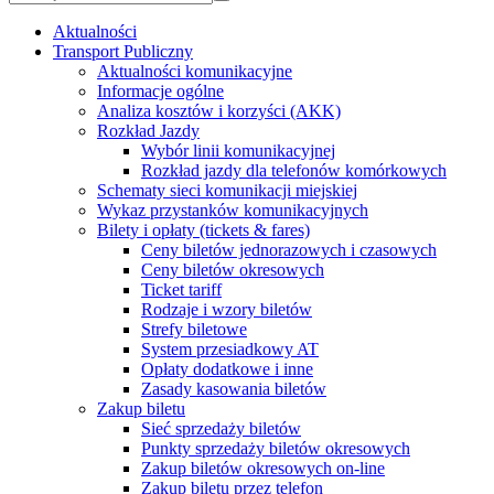
Aktualności
Transport Publiczny
Aktualności komunikacyjne
Informacje ogólne
Analiza kosztów i korzyści (AKK)
Rozkład Jazdy
Wybór linii komunikacyjnej
Rozkład jazdy dla telefonów komórkowych
Schematy sieci komunikacji miejskiej
Wykaz przystanków komunikacyjnych
Bilety i opłaty (tickets & fares)
Ceny biletów jednorazowych i czasowych
Ceny biletów okresowych
Ticket tariff
Rodzaje i wzory biletów
Strefy biletowe
System przesiadkowy AT
Opłaty dodatkowe i inne
Zasady kasowania biletów
Zakup biletu
Sieć sprzedaży biletów
Punkty sprzedaży biletów okresowych
Zakup biletów okresowych on-line
Zakup biletu przez telefon