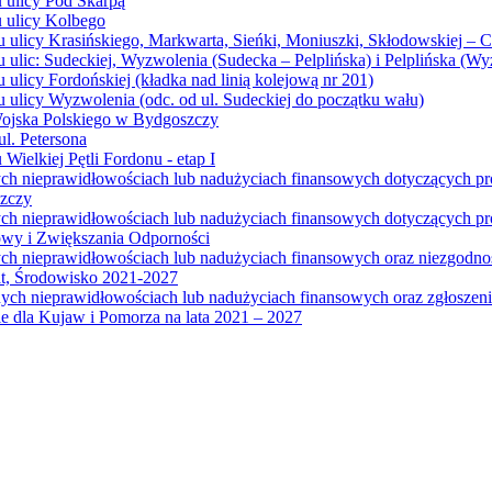
u ulicy Pod Skarpą
u ulicy Kolbego
u ulicy Krasińskiego, Markwarta, Sieńki, Moniuszki, Skłodowskiej – 
 ulic: Sudeckiej, Wyzwolenia (Sudecka – Pelplińska) i Pelplińska (W
 ulicy Fordońskiej (kładka nad linią kolejową nr 201)
 ulicy Wyzwolenia (odc. od ul. Sudeckiej do początku wału)
Wojska Polskiego w Bydgoszczy
l. Petersona
Wielkiej Pętli Fordonu - etap I
ych nieprawidłowościach lub nadużyciach finansowych dotyczących p
szczy
ych nieprawidłowościach lub nadużyciach finansowych dotyczących 
wy i Zwiększania Odporności
ych nieprawidłowościach lub nadużyciach finansowych oraz niezgodn
at, Środowisko 2021-2027
ych nieprawidłowościach lub nadużyciach finansowych oraz zgłosze
 dla Kujaw i Pomorza na lata 2021 – 2027