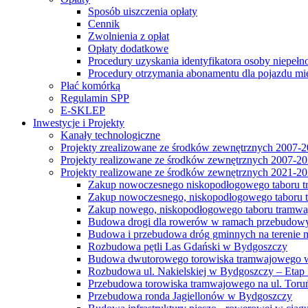
Sposób uiszczenia opłaty
Cennik
Zwolnienia z opłat
Opłaty dodatkowe
Procedury uzyskania identyfikatora osoby niepełn
Procedury otrzymania abonamentu dla pojazdu mi
Płać komórką
Regulamin SPP
E-SKLEP
Inwestycje i Projekty
Kanały technologiczne
Projekty zrealizowane ze środków zewnętrznych 2007-
Projekty realizowane ze środków zewnętrznych 2007-2
Projekty realizowane ze środków zewnętrznych 2021-2
Zakup nowoczesnego niskopodłogowego taboru tra
Zakup nowoczesnego, niskopodłogowego taboru tr
Zakup nowego, niskopodłogowego taboru tramwa
Budowa drogi dla rowerów w ramach przebudowy
Budowa i przebudowa dróg gminnych na terenie 
Rozbudowa pętli Las Gdański w Bydgoszczy
Budowa dwutorowego torowiska tramwajowego wzdłu
Rozbudowa ul. Nakielskiej w Bydgoszczy – Etap I
Przebudowa torowiska tramwajowego na ul. Toruń
Przebudowa ronda Jagiellonów w Bydgoszczy