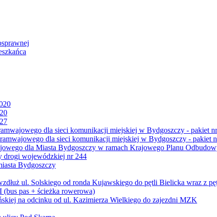
osprawnej
eszkańca
2020
020
027
mwajowego dla sieci komunikacji miejskiej w Bydgoszczy - pakiet nr
amwajowego dla sieci komunikacji miejskiej w Bydgoszczy - pakiet n
jowego dla Miasta Bydgoszczy w ramach Krajowego Planu Odbudowy
 drogi wojewódzkiej nr 244
miasta Bydgoszczy
ż ul. Solskiego od ronda Kujawskiego do pętli Bielicka wraz z pęt
 (bus pas + ścieżka rowerowa)
skiej na odcinku od ul. Kazimierza Wielkiego do zajezdni MZK