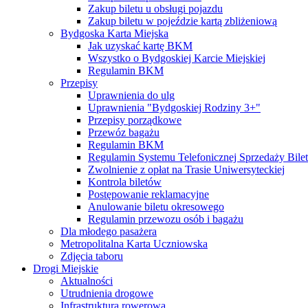
Zakup biletu u obsługi pojazdu
Zakup biletu w pojeździe kartą zbliżeniową
Bydgoska Karta Miejska
Jak uzyskać kartę BKM
Wszystko o Bydgoskiej Karcie Miejskiej
Regulamin BKM
Przepisy
Uprawnienia do ulg
Uprawnienia "Bydgoskiej Rodziny 3+"
Przepisy porządkowe
Przewóz bagażu
Regulamin BKM
Regulamin Systemu Telefonicznej Sprzedaży Bile
Zwolnienie z opłat na Trasie Uniwersyteckiej
Kontrola biletów
Postępowanie reklamacyjne
Anulowanie biletu okresowego
Regulamin przewozu osób i bagażu
Dla młodego pasażera
Metropolitalna Karta Uczniowska
Zdjęcia taboru
Drogi Miejskie
Aktualności
Utrudnienia drogowe
Infrastruktura rowerowa