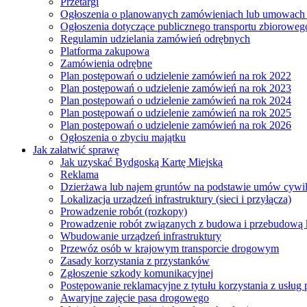
Przetargi
Ogłoszenia o planowanych zamówieniach lub umowac
Ogłoszenia dotyczące publicznego transportu zbioroweg
Regulamin udzielania zamówień odrębnych
Platforma zakupowa
Zamówienia odrębne
Plan postępowań o udzielenie zamówień na rok 2022
Plan postępowań o udzielenie zamówień na rok 2023
Plan postępowań o udzielenie zamówień na rok 2024
Plan postępowań o udzielenie zamówień na rok 2025
Plan postępowań o udzielenie zamówień na rok 2026
Ogłoszenia o zbyciu majątku
Jak załatwić sprawę
Jak uzyskać Bydgoską Kartę Miejską
Reklama
Dzierżawa lub najem gruntów na podstawie umów cywi
Lokalizacja urządzeń infrastruktury (sieci i przyłącza)
Prowadzenie robót (rozkopy)
Prowadzenie robót związanych z budowa i przebudową k
Wbudowanie urządzeń infrastruktury
Przewóz osób w krajowym transporcie drogowym
Zasady korzystania z przystanków
Zgłoszenie szkody komunikacyjnej
Postępowanie reklamacyjne z tytułu korzystania z usłu
Awaryjne zajęcie pasa drogowego