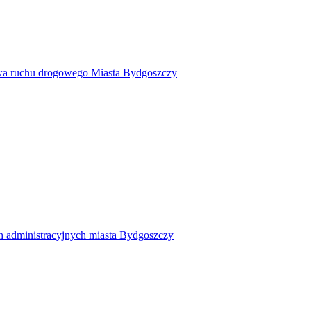
twa ruchu drogowego Miasta Bydgoszczy
h administracyjnych miasta Bydgoszczy