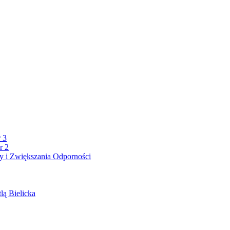
 3
r 2
 i Zwiększania Odporności
lą Bielicka