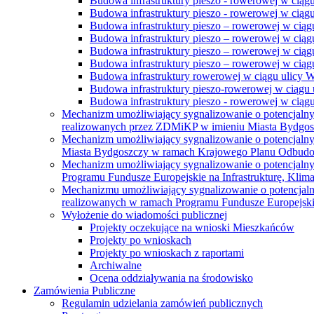
Budowa infrastruktury pieszo - rowerowej w ciąg
Budowa infrastruktury pieszo - rowerowej w ciąg
Budowa infrastruktury pieszo – rowerowej w ciąg
Budowa infrastruktury pieszo – rowerowej w ciągu
Budowa infrastruktury pieszo – rowerowej w ciągu
Budowa infrastruktury pieszo – rowerowej w ciągu
Budowa infrastruktury rowerowej w ciągu ulicy 
Budowa infrastruktury pieszo-rowerowej w ciągu u
Budowa infrastruktury pieszo - rowerowej w ciągu 
Mechanizm umożliwiający sygnalizowanie o potencjaln
realizowanych przez ZDMiKP w imieniu Miasta Bydgo
Mechanizm umożliwiający sygnalizowanie o potencjaln
Miasta Bydgoszczy w ramach Krajowego Planu Odbudo
Mechanizm umożliwiający sygnalizowanie o potencjaln
Programu Fundusze Europejskie na Infrastrukturę, Klim
Mechanizmu umożliwiający sygnalizowanie o potencjaln
realizowanych w ramach Programu Fundusze Europejskie
Wyłożenie do wiadomości publicznej
Projekty oczekujące na wnioski Mieszkańców
Projekty po wnioskach
Projekty po wnioskach z raportami
Archiwalne
Ocena oddziaływania na środowisko
Zamówienia Publiczne
Regulamin udzielania zamówień publicznych