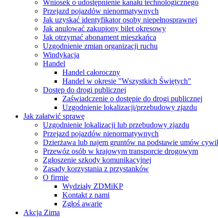
Wniosek o udostępnienie kanału technologicznego
Przejazd pojazdów nienormatywnych
Jak uzyskać identyfikator osoby niepełnosprawnej
Jak anulować zakupiony bilet okresowy
Jak otrzymać abonament mieszkańca
Uzgodnienie zmian organizacji ruchu
Windykacja
Handel
Handel całoroczny
Handel w okresie "Wszystkich Świętych"
Dostęp do drogi publicznej
Zaświadczenie o dostępie do drogi publicznej
Uzgodnienie lokalizacji/przebudowy zjazdu
Jak załatwić sprawę
Uzgodnienie lokalizacji lub przebudowy zjazdu
Przejazd pojazdów nienormatywnych
Dzierżawa lub najem gruntów na podstawie umów cywi
Przewóz osób w krajowym transporcie drogowym
Zgłoszenie szkody komunikacyjnej
Zasady korzystania z przystanków
O firmie
Wydziały ZDMiKP
Kontakt z nami
Zgłoś awarię
Akcja Zima