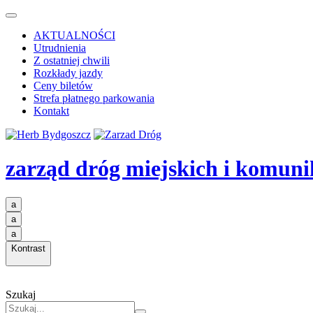
AKTUALNOŚCI
Utrudnienia
Z ostatniej chwili
Rozkłady jazdy
Ceny biletów
Strefa płatnego parkowania
Kontakt
zarząd dróg miejskich i komuni
a
a
a
Kontrast
Szukaj