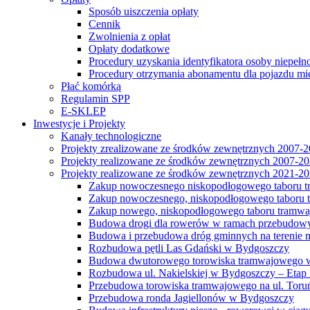
Sposób uiszczenia opłaty
Cennik
Zwolnienia z opłat
Opłaty dodatkowe
Procedury uzyskania identyfikatora osoby niepełn
Procedury otrzymania abonamentu dla pojazdu mi
Płać komórką
Regulamin SPP
E-SKLEP
Inwestycje i Projekty
Kanały technologiczne
Projekty zrealizowane ze środków zewnętrznych 2007-
Projekty realizowane ze środków zewnętrznych 2007-2
Projekty realizowane ze środków zewnętrznych 2021-2
Zakup nowoczesnego niskopodłogowego taboru tra
Zakup nowoczesnego, niskopodłogowego taboru tr
Zakup nowego, niskopodłogowego taboru tramwa
Budowa drogi dla rowerów w ramach przebudowy
Budowa i przebudowa dróg gminnych na terenie 
Rozbudowa pętli Las Gdański w Bydgoszczy
Budowa dwutorowego torowiska tramwajowego wzdłu
Rozbudowa ul. Nakielskiej w Bydgoszczy – Etap I
Przebudowa torowiska tramwajowego na ul. Toruń
Przebudowa ronda Jagiellonów w Bydgoszczy