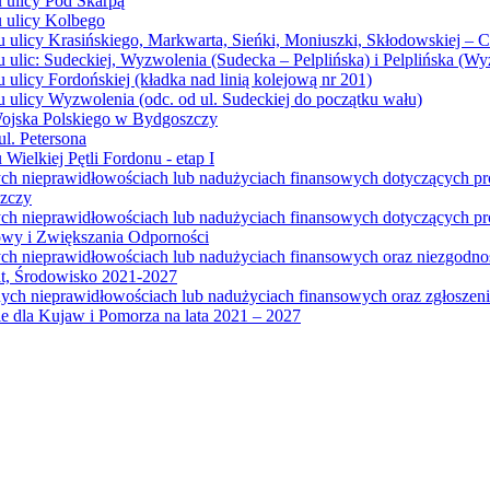
u ulicy Pod Skarpą
u ulicy Kolbego
u ulicy Krasińskiego, Markwarta, Sieńki, Moniuszki, Skłodowskiej – 
 ulic: Sudeckiej, Wyzwolenia (Sudecka – Pelplińska) i Pelplińska (W
 ulicy Fordońskiej (kładka nad linią kolejową nr 201)
 ulicy Wyzwolenia (odc. od ul. Sudeckiej do początku wału)
Wojska Polskiego w Bydgoszczy
l. Petersona
Wielkiej Pętli Fordonu - etap I
ych nieprawidłowościach lub nadużyciach finansowych dotyczących p
szczy
ych nieprawidłowościach lub nadużyciach finansowych dotyczących 
wy i Zwiększania Odporności
ych nieprawidłowościach lub nadużyciach finansowych oraz niezgodn
at, Środowisko 2021-2027
ych nieprawidłowościach lub nadużyciach finansowych oraz zgłosze
 dla Kujaw i Pomorza na lata 2021 – 2027