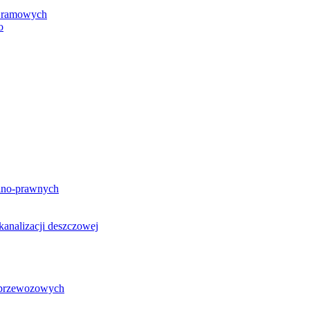
h ramowych
o
lno-prawnych
analizacji deszczowej
g przewozowych