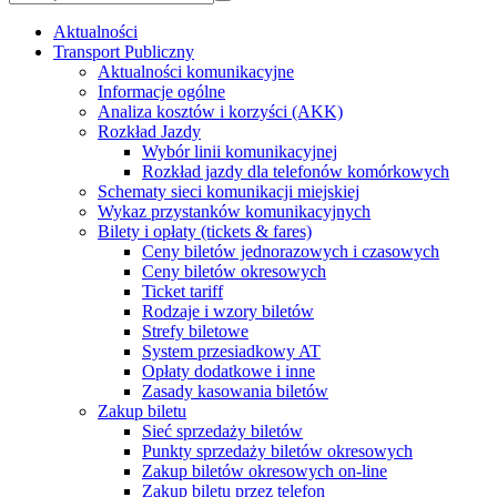
Aktualności
Transport Publiczny
Aktualności komunikacyjne
Informacje ogólne
Analiza kosztów i korzyści (AKK)
Rozkład Jazdy
Wybór linii komunikacyjnej
Rozkład jazdy dla telefonów komórkowych
Schematy sieci komunikacji miejskiej
Wykaz przystanków komunikacyjnych
Bilety i opłaty (tickets & fares)
Ceny biletów jednorazowych i czasowych
Ceny biletów okresowych
Ticket tariff
Rodzaje i wzory biletów
Strefy biletowe
System przesiadkowy AT
Opłaty dodatkowe i inne
Zasady kasowania biletów
Zakup biletu
Sieć sprzedaży biletów
Punkty sprzedaży biletów okresowych
Zakup biletów okresowych on-line
Zakup biletu przez telefon