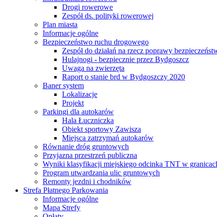
Drogi rowerowe
Zespół ds. polityki rowerowej
Plan miasta
Informacje ogólne
Bezpieczeństwo ruchu drogowego
Zespół do działań na rzecz poprawy bezpieczeńs
Hulajnogi - bezpiecznie przez Bydgoszcz
Uwaga na zwierzęta
Raport o stanie brd w Bydgoszczy 2020
Baner system
Lokalizacje
Projekt
Parkingi dla autokarów
Hala Łuczniczka
Obiekt sportowy Zawisza
Miejsca zatrzymań autokarów
Równanie dróg gruntowych
Przyjazna przestrzeń publiczna
Wyniki klasyfikacji miejskiego odcinka TNT w granicac
Program utwardzania ulic gruntowych
Remonty jezdni i chodników
Strefa Płatnego Parkowania
Informacje ogólne
Mapa Strefy
Opłaty