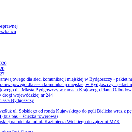
osprawnej
eszkańca
2020
020
027
mwajowego dla sieci komunikacji miejskiej w Bydgoszczy - pakiet nr
amwajowego dla sieci komunikacji miejskiej w Bydgoszczy - pakiet n
jowego dla Miasta Bydgoszczy w ramach Krajowego Planu Odbudowy
 drogi wojewódzkiej nr 244
miasta Bydgoszczy
ż ul. Solskiego od ronda Kujawskiego do pętli Bielicka wraz z pęt
 (bus pas + ścieżka rowerowa)
skiej na odcinku od ul. Kazimierza Wielkiego do zajezdni MZK