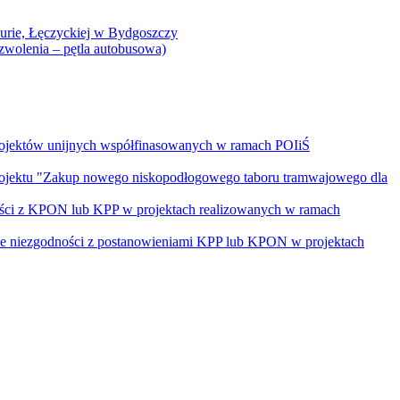
Curie, Łęczyckiej w Bydgoszczy
yzwolenia – pętla autobusowa)
rojektów unijnych współfinasowanych w ramach POIiŚ
projektu "Zakup nowego niskopodłogowego taboru tramwajowego dla
ości z KPON lub KPP w projektach realizowanych w ramach
nie niezgodności z postanowieniami KPP lub KPON w projektach