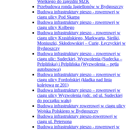
Wielkiego do zajezdni MZK
Przebudowa ronda Jagiellonów w Bydgoszczy
Budowa infrastruktury pieszo - rowerowej w
ciągu ulicy Pod Skarpą
Budowa infrastruktury pieszo - rowerowej w
ciągu ulicy Kolbego
Budowa infrastruktury pieszo – rowerowej w
ciągu ulicy Krasińskiego, Markwarta, Sieńki,
Moniuszki, Skłodowskiej – Curie, Łęczyckiej w
Bydgoszczy
Budowa infrastruktury pieszo – rowerowej w
ciągu ulic: Sudeckiej, Wyzwolenia (Sudecka –
Pelplińska) i Pelplińska (Wyzwolenia – pętla
autobusowa)
Budowa infrastruktury pieszo – rowerowej w
ciągu ulicy Fordońskiej (kładka nad linią
kolejową nr 201)
Budowa infrastruktury pieszo – rowerowej w
ciągu ulicy Wyzwolenia (odc. od ul. Sudeckiej
do początku wału)
Budowa infrastruktury rowerowej w ciągu ulicy
Wojska Polskiego w Bydgoszczy
Budowa infrastruktury pieszo-rowerowej w
ciągu ul. Petersona
Budowa infrastruktury pieszo - rowerowej w