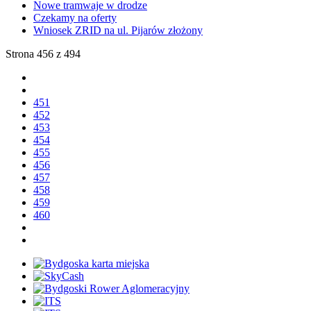
Nowe tramwaje w drodze
Czekamy na oferty
Wniosek ZRID na ul. Pijarów złożony
Strona 456 z 494
451
452
453
454
455
456
457
458
459
460