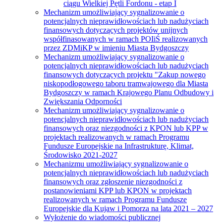
ciągu Wielkiej Pętli Fordonu - etap I
Mechanizm umożliwiający sygnalizowanie o
potencjalnych nieprawidłowościach lub nadużyciach
finansowych dotyczących projektów unijnych
współfinasowanych w ramach POIiŚ realizowanych
przez ZDMiKP w imieniu Miasta Bydgoszczy
Mechanizm umożliwiający sygnalizowanie o
potencjalnych nieprawidłowościach lub nadużyciach
finansowych dotyczących projektu "Zakup nowego
niskopodłogowego taboru tramwajowego dla Miasta
Bydgoszczy w ramach Krajowego Planu Odbudowy i
Zwiększania Odporności
Mechanizm umożliwiający sygnalizowanie o
potencjalnych nieprawidłowościach lub nadużyciach
finansowych oraz niezgodności z KPON lub KPP w
projektach realizowanych w ramach Programu
Fundusze Europejskie na Infrastrukturę, Klimat,
Środowisko 2021-2027
Mechanizmu umożliwiający sygnalizowanie o
potencjalnych nieprawidłowościach lub nadużyciach
finansowych oraz zgłoszenie niezgodności z
postanowieniami KPP lub KPON w projektach
realizowanych w ramach Programu Fundusze
Europejskie dla Kujaw i Pomorza na lata 2021 – 2027
Wyłożenie do wiadomości publicznej