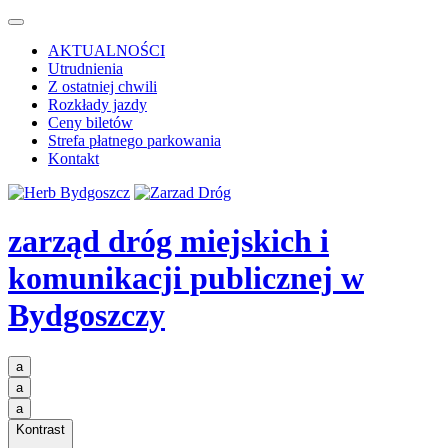
AKTUALNOŚCI
Utrudnienia
Z ostatniej chwili
Rozkłady jazdy
Ceny biletów
Strefa płatnego parkowania
Kontakt
zarząd dróg miejskich i
komunikacji publicznej
w
Bydgoszczy
a
a
a
Kontrast