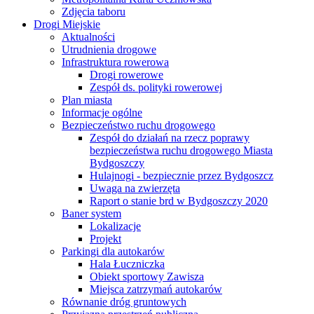
Zdjęcia taboru
Drogi Miejskie
Aktualności
Utrudnienia drogowe
Infrastruktura rowerowa
Drogi rowerowe
Zespół ds. polityki rowerowej
Plan miasta
Informacje ogólne
Bezpieczeństwo ruchu drogowego
Zespół do działań na rzecz poprawy
bezpieczeństwa ruchu drogowego Miasta
Bydgoszczy
Hulajnogi - bezpiecznie przez Bydgoszcz
Uwaga na zwierzęta
Raport o stanie brd w Bydgoszczy 2020
Baner system
Lokalizacje
Projekt
Parkingi dla autokarów
Hala Łuczniczka
Obiekt sportowy Zawisza
Miejsca zatrzymań autokarów
Równanie dróg gruntowych