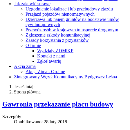
Jak załatwić sprawę
Uzgodnienie lokalizacji lub przebudowy zjazdu
Przejazd pojazdów nienormatywnych
Dzierżawa lub najem gruntów na podstawie umów
cywilno-prawnych
Przewóz osób w krajowym transporcie drogowym
Zgłoszenie szkody komunikacyjnej
Zasady korzystania z przystanków
O firmie
Wydziały ZDMiKP
Kontakt z nami
Zgłoś awarię
Akcja Zima
Akcja Zima - On-line
Zintegrowany Węzeł Komunikacyjny Bydgoszcz Leśna
Jesteś tutaj:
Strona główna
Gawronia przekazanie placu budowy
Szczegóły
Opublikowano: 28 luty 2018