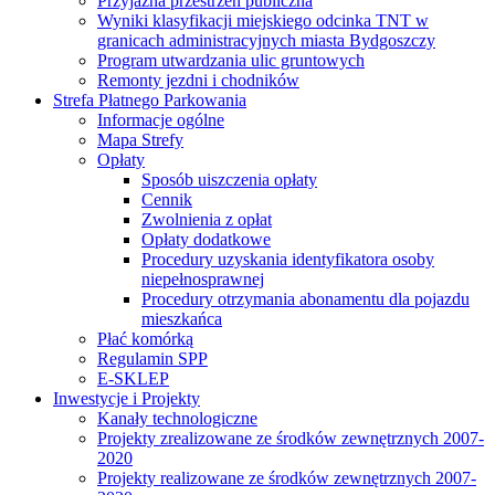
Przyjazna przestrzeń publiczna
Wyniki klasyfikacji miejskiego odcinka TNT w
granicach administracyjnych miasta Bydgoszczy
Program utwardzania ulic gruntowych
Remonty jezdni i chodników
Strefa Płatnego Parkowania
Informacje ogólne
Mapa Strefy
Opłaty
Sposób uiszczenia opłaty
Cennik
Zwolnienia z opłat
Opłaty dodatkowe
Procedury uzyskania identyfikatora osoby
niepełnosprawnej
Procedury otrzymania abonamentu dla pojazdu
mieszkańca
Płać komórką
Regulamin SPP
E-SKLEP
Inwestycje i Projekty
Kanały technologiczne
Projekty zrealizowane ze środków zewnętrznych 2007-
2020
Projekty realizowane ze środków zewnętrznych 2007-