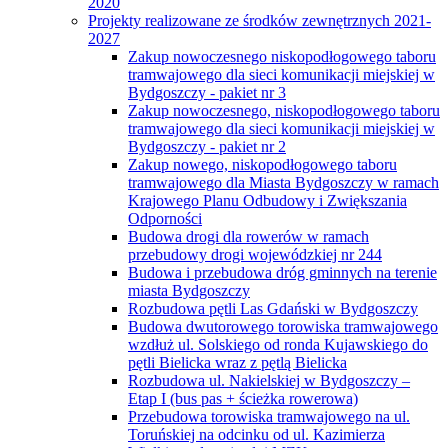
2020
Projekty realizowane ze środków zewnętrznych 2021-
2027
Zakup nowoczesnego niskopodłogowego taboru
tramwajowego dla sieci komunikacji miejskiej w
Bydgoszczy - pakiet nr 3
Zakup nowoczesnego, niskopodłogowego taboru
tramwajowego dla sieci komunikacji miejskiej w
Bydgoszczy - pakiet nr 2
Zakup nowego, niskopodłogowego taboru
tramwajowego dla Miasta Bydgoszczy w ramach
Krajowego Planu Odbudowy i Zwiększania
Odporności
Budowa drogi dla rowerów w ramach
przebudowy drogi wojewódzkiej nr 244
Budowa i przebudowa dróg gminnych na terenie
miasta Bydgoszczy
Rozbudowa pętli Las Gdański w Bydgoszczy
Budowa dwutorowego torowiska tramwajowego
wzdłuż ul. Solskiego od ronda Kujawskiego do
pętli Bielicka wraz z pętlą Bielicka
Rozbudowa ul. Nakielskiej w Bydgoszczy –
Etap I (bus pas + ścieżka rowerowa)
Przebudowa torowiska tramwajowego na ul.
Toruńskiej na odcinku od ul. Kazimierza