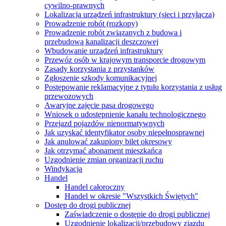
cywilno-prawnych
Lokalizacja urządzeń infrastruktury (sieci i przyłącza)
Prowadzenie robót (rozkopy)
Prowadzenie robót związanych z budowa i
przebudową kanalizacji deszczowej
Wbudowanie urządzeń infrastruktury
Przewóz osób w krajowym transporcie drogowym
Zasady korzystania z przystanków
Zgłoszenie szkody komunikacyjnej
Postępowanie reklamacyjne z tytułu korzystania z usług
przewozowych
Awaryjne zajęcie pasa drogowego
Wniosek o udostępnienie kanału technologicznego
Przejazd pojazdów nienormatywnych
Jak uzyskać identyfikator osoby niepełnosprawnej
Jak anulować zakupiony bilet okresowy
Jak otrzymać abonament mieszkańca
Uzgodnienie zmian organizacji ruchu
Windykacja
Handel
Handel całoroczny
Handel w okresie "Wszystkich Świętych"
Dostęp do drogi publicznej
Zaświadczenie o dostępie do drogi publicznej
Uzgodnienie lokalizacji/przebudowy zjazdu