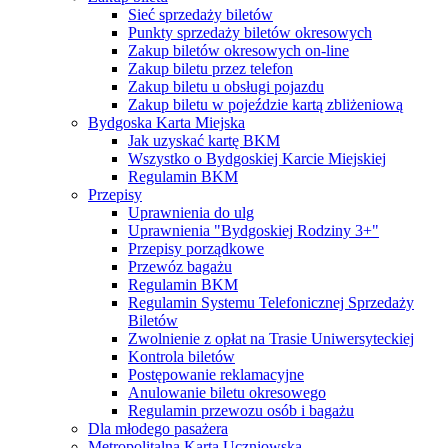
Sieć sprzedaży biletów
Punkty sprzedaży biletów okresowych
Zakup biletów okresowych on-line
Zakup biletu przez telefon
Zakup biletu u obsługi pojazdu
Zakup biletu w pojeździe kartą zbliżeniową
Bydgoska Karta Miejska
Jak uzyskać kartę BKM
Wszystko o Bydgoskiej Karcie Miejskiej
Regulamin BKM
Przepisy
Uprawnienia do ulg
Uprawnienia "Bydgoskiej Rodziny 3+"
Przepisy porządkowe
Przewóz bagażu
Regulamin BKM
Regulamin Systemu Telefonicznej Sprzedaży
Biletów
Zwolnienie z opłat na Trasie Uniwersyteckiej
Kontrola biletów
Postępowanie reklamacyjne
Anulowanie biletu okresowego
Regulamin przewozu osób i bagażu
Dla młodego pasażera
Metropolitalna Karta Uczniowska