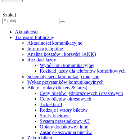
Szukaj
Aktualności
Transport Publiczny
Aktualności komunikacyjne
Informacje ogólne
Analiza kosztów i korzyści (AKK)
Rozkład Jazdy
Wybór linii komunikacyjnej
Rozkład jazdy dla telefonów komórkowych
Schematy sieci komunikacji miejskiej
Wykaz przystanków komunikacyjnych
Bilety i opłaty (tickets & fares)
Ceny biletów jednorazowych i czasowych
Ceny biletów okresowych
Ticket tariff
Rodzaje i wzory biletów
Strefy biletowe
System przesiadkowy AT
Opłaty dodatkowe i inne
Zasady kasowania biletów
Zakup biletu