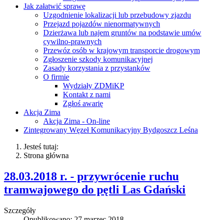
Jak załatwić sprawę
Uzgodnienie lokalizacji lub przebudowy zjazdu
Przejazd pojazdów nienormatywnych
Dzierżawa lub najem gruntów na podstawie umów
cywilno-prawnych
Przewóz osób w krajowym transporcie drogowym
Zgłoszenie szkody komunikacyjnej
Zasady korzystania z przystanków
O firmie
Wydziały ZDMiKP
Kontakt z nami
Zgłoś awarię
Akcja Zima
Akcja Zima - On-line
Zintegrowany Węzeł Komunikacyjny Bydgoszcz Leśna
Jesteś tutaj:
Strona główna
28.03.2018 r. - przywrócenie ruchu
tramwajowego do pętli Las Gdański
Szczegóły
Opublikowano: 27 marzec 2018