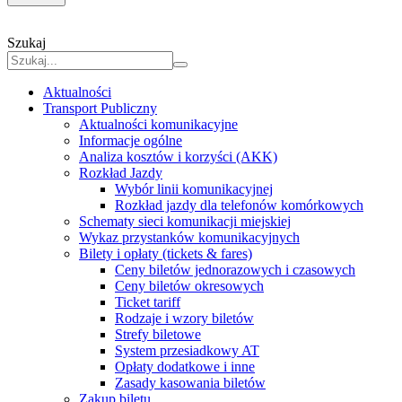
Szukaj
Aktualności
Transport Publiczny
Aktualności komunikacyjne
Informacje ogólne
Analiza kosztów i korzyści (AKK)
Rozkład Jazdy
Wybór linii komunikacyjnej
Rozkład jazdy dla telefonów komórkowych
Schematy sieci komunikacji miejskiej
Wykaz przystanków komunikacyjnych
Bilety i opłaty (tickets & fares)
Ceny biletów jednorazowych i czasowych
Ceny biletów okresowych
Ticket tariff
Rodzaje i wzory biletów
Strefy biletowe
System przesiadkowy AT
Opłaty dodatkowe i inne
Zasady kasowania biletów
Zakup biletu