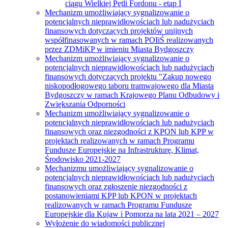
ciągu Wielkiej Pętli Fordonu - etap I
Mechanizm umożliwiający sygnalizowanie o
potencjalnych nieprawidłowościach lub nadużyciach
finansowych dotyczących projektów unijnych
współfinasowanych w ramach POIiŚ realizowanych
przez ZDMiKP w imieniu Miasta Bydgoszczy
Mechanizm umożliwiający sygnalizowanie o
potencjalnych nieprawidłowościach lub nadużyciach
finansowych dotyczących projektu "Zakup nowego
niskopodłogowego taboru tramwajowego dla Miasta
Bydgoszczy w ramach Krajowego Planu Odbudowy i
Zwiększania Odporności
Mechanizm umożliwiający sygnalizowanie o
potencjalnych nieprawidłowościach lub nadużyciach
finansowych oraz niezgodności z KPON lub KPP w
projektach realizowanych w ramach Programu
Fundusze Europejskie na Infrastrukturę, Klimat,
Środowisko 2021-2027
Mechanizmu umożliwiający sygnalizowanie o
potencjalnych nieprawidłowościach lub nadużyciach
finansowych oraz zgłoszenie niezgodności z
postanowieniami KPP lub KPON w projektach
realizowanych w ramach Programu Fundusze
Europejskie dla Kujaw i Pomorza na lata 2021 – 2027
Wyłożenie do wiadomości publicznej