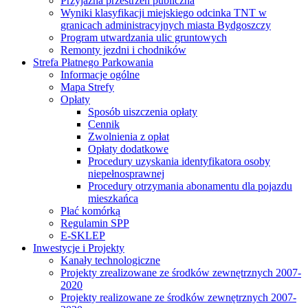
Przyjazna przestrzeń publiczna
Wyniki klasyfikacji miejskiego odcinka TNT w
granicach administracyjnych miasta Bydgoszczy
Program utwardzania ulic gruntowych
Remonty jezdni i chodników
Strefa Płatnego Parkowania
Informacje ogólne
Mapa Strefy
Opłaty
Sposób uiszczenia opłaty
Cennik
Zwolnienia z opłat
Opłaty dodatkowe
Procedury uzyskania identyfikatora osoby
niepełnosprawnej
Procedury otrzymania abonamentu dla pojazdu
mieszkańca
Płać komórką
Regulamin SPP
E-SKLEP
Inwestycje i Projekty
Kanały technologiczne
Projekty zrealizowane ze środków zewnętrznych 2007-
2020
Projekty realizowane ze środków zewnętrznych 2007-