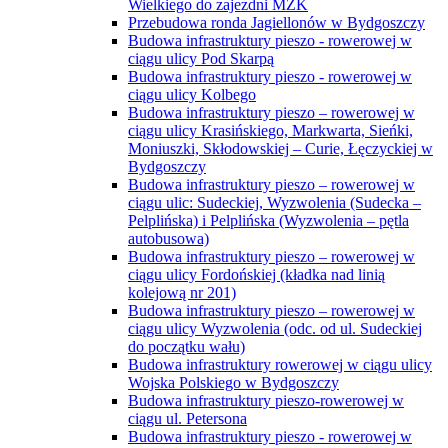
Wielkiego do zajezdni MZK
Przebudowa ronda Jagiellonów w Bydgoszczy
Budowa infrastruktury pieszo - rowerowej w
ciągu ulicy Pod Skarpą
Budowa infrastruktury pieszo - rowerowej w
ciągu ulicy Kolbego
Budowa infrastruktury pieszo – rowerowej w
ciągu ulicy Krasińskiego, Markwarta, Sieńki,
Moniuszki, Skłodowskiej – Curie, Łęczyckiej w
Bydgoszczy
Budowa infrastruktury pieszo – rowerowej w
ciągu ulic: Sudeckiej, Wyzwolenia (Sudecka –
Pelplińska) i Pelplińska (Wyzwolenia – pętla
autobusowa)
Budowa infrastruktury pieszo – rowerowej w
ciągu ulicy Fordońskiej (kładka nad linią
kolejową nr 201)
Budowa infrastruktury pieszo – rowerowej w
ciągu ulicy Wyzwolenia (odc. od ul. Sudeckiej
do początku wału)
Budowa infrastruktury rowerowej w ciągu ulicy
Wojska Polskiego w Bydgoszczy
Budowa infrastruktury pieszo-rowerowej w
ciągu ul. Petersona
Budowa infrastruktury pieszo - rowerowej w