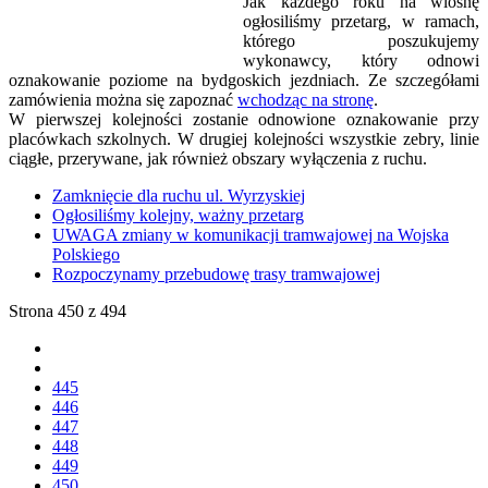
Jak każdego roku na wiosnę
ogłosiliśmy przetarg, w ramach,
którego poszukujemy
wykonawcy, który odnowi
oznakowanie poziome na bydgoskich jezdniach. Ze szczegółami
zamówienia można się zapoznać
wchodząc na stronę
.
W pierwszej kolejności zostanie odnowione oznakowanie przy
placówkach szkolnych. W drugiej kolejności wszystkie zebry, linie
ciągłe, przerywane, jak również obszary wyłączenia z ruchu.
Zamknięcie dla ruchu ul. Wyrzyskiej
Ogłosiliśmy kolejny, ważny przetarg
UWAGA zmiany w komunikacji tramwajowej na Wojska
Polskiego
Rozpoczynamy przebudowę trasy tramwajowej
Strona 450 z 494
445
446
447
448
449
450