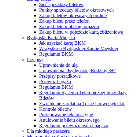
Sieć sprzedaży biletów
Punkty sprzedaży biletów okresowych
Zakup biletów okresowych on-line
Zakup biletu przez telefon
Zakup biletu u obsługi pojazdu
Zakup biletu w pojeździe kartą zbliżeniową
Bydgoska Karta Miejska
Jak uzyskać kartę BKM
Wszystko o Bydgoskiej Karcie Miejskiej
Regulamin BKM
Przepisy
Uprawnienia do ulg
Uprawnienia "Bydgoskiej Rodziny 3+"
Przepisy porządkowe
Przewóz bagażu
Regulamin BKM
Regulamin Systemu Telefonicznej Sprzedaży
Biletów
Zwolnienie z opłat na Trasie Uniwersyteckiej
Kontrola biletów
Postępowanie reklamacyjne
Anulowanie biletu okresowego
Regulamin przewozu osób i bagażu
Dla młodego pasażera
Metropolitalna Karta Uczniowska