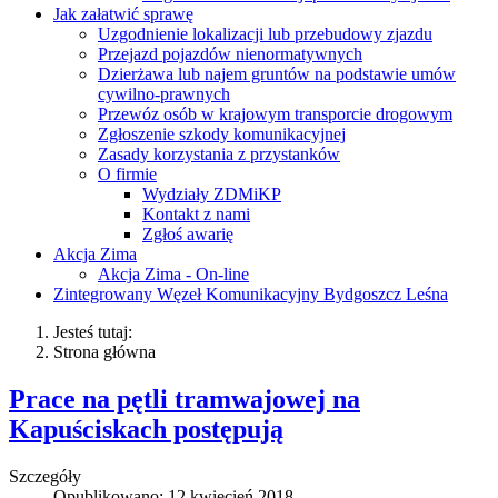
Jak załatwić sprawę
Uzgodnienie lokalizacji lub przebudowy zjazdu
Przejazd pojazdów nienormatywnych
Dzierżawa lub najem gruntów na podstawie umów
cywilno-prawnych
Przewóz osób w krajowym transporcie drogowym
Zgłoszenie szkody komunikacyjnej
Zasady korzystania z przystanków
O firmie
Wydziały ZDMiKP
Kontakt z nami
Zgłoś awarię
Akcja Zima
Akcja Zima - On-line
Zintegrowany Węzeł Komunikacyjny Bydgoszcz Leśna
Jesteś tutaj:
Strona główna
Prace na pętli tramwajowej na
Kapuściskach postępują
Szczegóły
Opublikowano: 12 kwiecień 2018