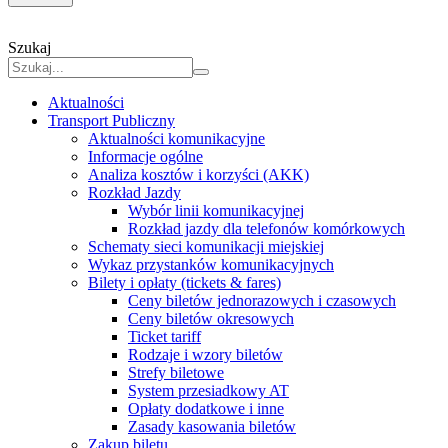
Szukaj
Aktualności
Transport Publiczny
Aktualności komunikacyjne
Informacje ogólne
Analiza kosztów i korzyści (AKK)
Rozkład Jazdy
Wybór linii komunikacyjnej
Rozkład jazdy dla telefonów komórkowych
Schematy sieci komunikacji miejskiej
Wykaz przystanków komunikacyjnych
Bilety i opłaty (tickets & fares)
Ceny biletów jednorazowych i czasowych
Ceny biletów okresowych
Ticket tariff
Rodzaje i wzory biletów
Strefy biletowe
System przesiadkowy AT
Opłaty dodatkowe i inne
Zasady kasowania biletów
Zakup biletu