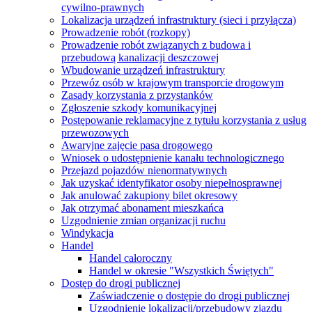
cywilno-prawnych
Lokalizacja urządzeń infrastruktury (sieci i przyłącza)
Prowadzenie robót (rozkopy)
Prowadzenie robót związanych z budowa i
przebudową kanalizacji deszczowej
Wbudowanie urządzeń infrastruktury
Przewóz osób w krajowym transporcie drogowym
Zasady korzystania z przystanków
Zgłoszenie szkody komunikacyjnej
Postępowanie reklamacyjne z tytułu korzystania z usług
przewozowych
Awaryjne zajęcie pasa drogowego
Wniosek o udostępnienie kanału technologicznego
Przejazd pojazdów nienormatywnych
Jak uzyskać identyfikator osoby niepełnosprawnej
Jak anulować zakupiony bilet okresowy
Jak otrzymać abonament mieszkańca
Uzgodnienie zmian organizacji ruchu
Windykacja
Handel
Handel całoroczny
Handel w okresie "Wszystkich Świętych"
Dostęp do drogi publicznej
Zaświadczenie o dostępie do drogi publicznej
Uzgodnienie lokalizacji/przebudowy zjazdu