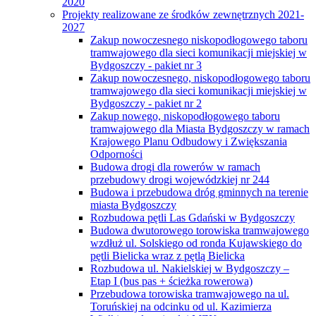
2020
Projekty realizowane ze środków zewnętrznych 2021-
2027
Zakup nowoczesnego niskopodłogowego taboru
tramwajowego dla sieci komunikacji miejskiej w
Bydgoszczy - pakiet nr 3
Zakup nowoczesnego, niskopodłogowego taboru
tramwajowego dla sieci komunikacji miejskiej w
Bydgoszczy - pakiet nr 2
Zakup nowego, niskopodłogowego taboru
tramwajowego dla Miasta Bydgoszczy w ramach
Krajowego Planu Odbudowy i Zwiększania
Odporności
Budowa drogi dla rowerów w ramach
przebudowy drogi wojewódzkiej nr 244
Budowa i przebudowa dróg gminnych na terenie
miasta Bydgoszczy
Rozbudowa pętli Las Gdański w Bydgoszczy
Budowa dwutorowego torowiska tramwajowego
wzdłuż ul. Solskiego od ronda Kujawskiego do
pętli Bielicka wraz z pętlą Bielicka
Rozbudowa ul. Nakielskiej w Bydgoszczy –
Etap I (bus pas + ścieżka rowerowa)
Przebudowa torowiska tramwajowego na ul.
Toruńskiej na odcinku od ul. Kazimierza