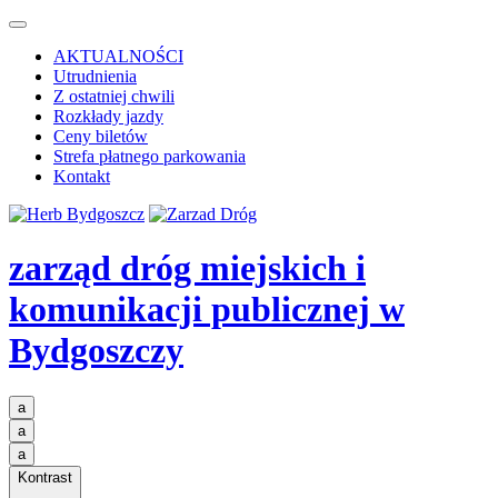
AKTUALNOŚCI
Utrudnienia
Z ostatniej chwili
Rozkłady jazdy
Ceny biletów
Strefa płatnego parkowania
Kontakt
zarząd dróg miejskich i
komunikacji publicznej
w
Bydgoszczy
a
a
a
Kontrast