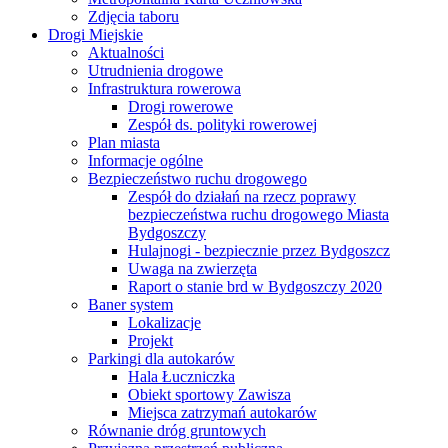
Zdjęcia taboru
Drogi Miejskie
Aktualności
Utrudnienia drogowe
Infrastruktura rowerowa
Drogi rowerowe
Zespół ds. polityki rowerowej
Plan miasta
Informacje ogólne
Bezpieczeństwo ruchu drogowego
Zespół do działań na rzecz poprawy
bezpieczeństwa ruchu drogowego Miasta
Bydgoszczy
Hulajnogi - bezpiecznie przez Bydgoszcz
Uwaga na zwierzęta
Raport o stanie brd w Bydgoszczy 2020
Baner system
Lokalizacje
Projekt
Parkingi dla autokarów
Hala Łuczniczka
Obiekt sportowy Zawisza
Miejsca zatrzymań autokarów
Równanie dróg gruntowych