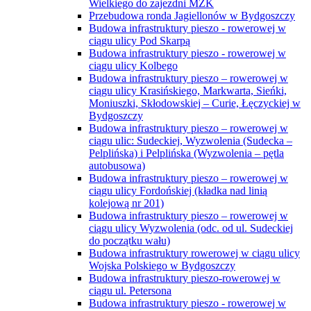
Wielkiego do zajezdni MZK
Przebudowa ronda Jagiellonów w Bydgoszczy
Budowa infrastruktury pieszo - rowerowej w
ciągu ulicy Pod Skarpą
Budowa infrastruktury pieszo - rowerowej w
ciągu ulicy Kolbego
Budowa infrastruktury pieszo – rowerowej w
ciągu ulicy Krasińskiego, Markwarta, Sieńki,
Moniuszki, Skłodowskiej – Curie, Łęczyckiej w
Bydgoszczy
Budowa infrastruktury pieszo – rowerowej w
ciągu ulic: Sudeckiej, Wyzwolenia (Sudecka –
Pelplińska) i Pelplińska (Wyzwolenia – pętla
autobusowa)
Budowa infrastruktury pieszo – rowerowej w
ciągu ulicy Fordońskiej (kładka nad linią
kolejową nr 201)
Budowa infrastruktury pieszo – rowerowej w
ciągu ulicy Wyzwolenia (odc. od ul. Sudeckiej
do początku wału)
Budowa infrastruktury rowerowej w ciągu ulicy
Wojska Polskiego w Bydgoszczy
Budowa infrastruktury pieszo-rowerowej w
ciągu ul. Petersona
Budowa infrastruktury pieszo - rowerowej w