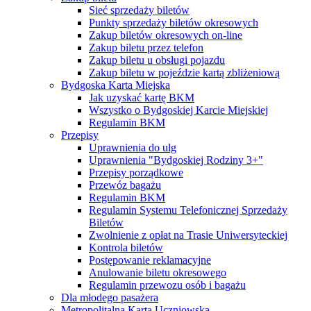
Sieć sprzedaży biletów
Punkty sprzedaży biletów okresowych
Zakup biletów okresowych on-line
Zakup biletu przez telefon
Zakup biletu u obsługi pojazdu
Zakup biletu w pojeździe kartą zbliżeniową
Bydgoska Karta Miejska
Jak uzyskać kartę BKM
Wszystko o Bydgoskiej Karcie Miejskiej
Regulamin BKM
Przepisy
Uprawnienia do ulg
Uprawnienia "Bydgoskiej Rodziny 3+"
Przepisy porządkowe
Przewóz bagażu
Regulamin BKM
Regulamin Systemu Telefonicznej Sprzedaży
Biletów
Zwolnienie z opłat na Trasie Uniwersyteckiej
Kontrola biletów
Postępowanie reklamacyjne
Anulowanie biletu okresowego
Regulamin przewozu osób i bagażu
Dla młodego pasażera
Metropolitalna Karta Uczniowska