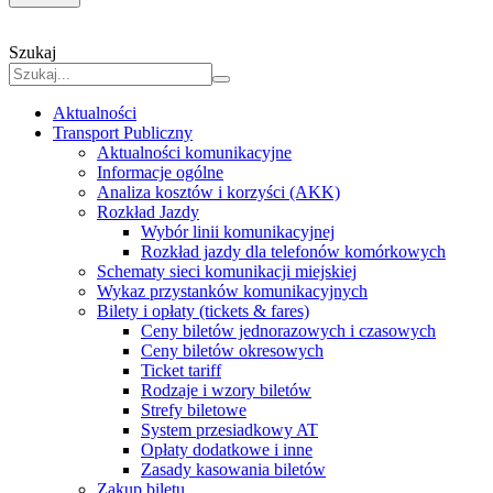
Szukaj
Aktualności
Transport Publiczny
Aktualności komunikacyjne
Informacje ogólne
Analiza kosztów i korzyści (AKK)
Rozkład Jazdy
Wybór linii komunikacyjnej
Rozkład jazdy dla telefonów komórkowych
Schematy sieci komunikacji miejskiej
Wykaz przystanków komunikacyjnych
Bilety i opłaty (tickets & fares)
Ceny biletów jednorazowych i czasowych
Ceny biletów okresowych
Ticket tariff
Rodzaje i wzory biletów
Strefy biletowe
System przesiadkowy AT
Opłaty dodatkowe i inne
Zasady kasowania biletów
Zakup biletu