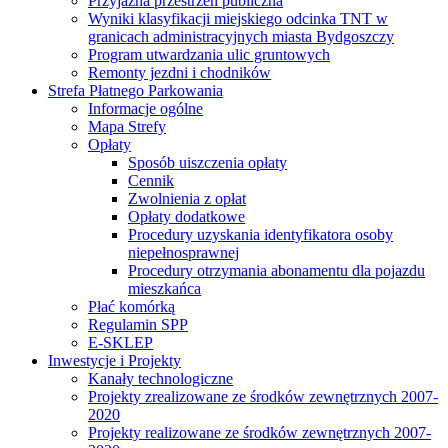
Przyjazna przestrzeń publiczna
Wyniki klasyfikacji miejskiego odcinka TNT w
granicach administracyjnych miasta Bydgoszczy
Program utwardzania ulic gruntowych
Remonty jezdni i chodników
Strefa Płatnego Parkowania
Informacje ogólne
Mapa Strefy
Opłaty
Sposób uiszczenia opłaty
Cennik
Zwolnienia z opłat
Opłaty dodatkowe
Procedury uzyskania identyfikatora osoby
niepełnosprawnej
Procedury otrzymania abonamentu dla pojazdu
mieszkańca
Płać komórką
Regulamin SPP
E-SKLEP
Inwestycje i Projekty
Kanały technologiczne
Projekty zrealizowane ze środków zewnętrznych 2007-
2020
Projekty realizowane ze środków zewnętrznych 2007-