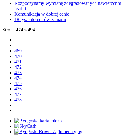
Rozpoczynamy wymianę zdegradowanych nawierzchni
jezdni
Komunikacja w dobrej cenie
18 tys. kilometrów za nami
Strona 474 z 494
469
470
471
472
473
474
475
476
477
478