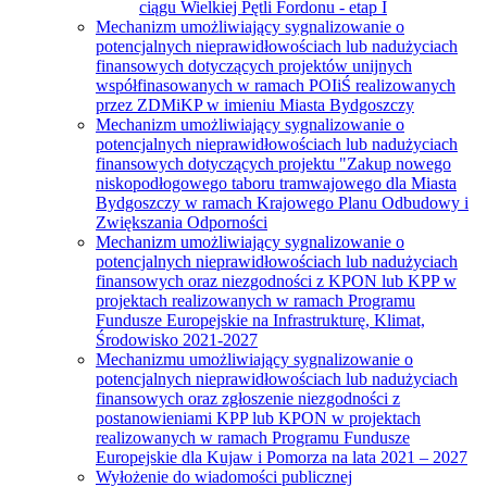
ciągu Wielkiej Pętli Fordonu - etap I
Mechanizm umożliwiający sygnalizowanie o
potencjalnych nieprawidłowościach lub nadużyciach
finansowych dotyczących projektów unijnych
współfinasowanych w ramach POIiŚ realizowanych
przez ZDMiKP w imieniu Miasta Bydgoszczy
Mechanizm umożliwiający sygnalizowanie o
potencjalnych nieprawidłowościach lub nadużyciach
finansowych dotyczących projektu "Zakup nowego
niskopodłogowego taboru tramwajowego dla Miasta
Bydgoszczy w ramach Krajowego Planu Odbudowy i
Zwiększania Odporności
Mechanizm umożliwiający sygnalizowanie o
potencjalnych nieprawidłowościach lub nadużyciach
finansowych oraz niezgodności z KPON lub KPP w
projektach realizowanych w ramach Programu
Fundusze Europejskie na Infrastrukturę, Klimat,
Środowisko 2021-2027
Mechanizmu umożliwiający sygnalizowanie o
potencjalnych nieprawidłowościach lub nadużyciach
finansowych oraz zgłoszenie niezgodności z
postanowieniami KPP lub KPON w projektach
realizowanych w ramach Programu Fundusze
Europejskie dla Kujaw i Pomorza na lata 2021 – 2027
Wyłożenie do wiadomości publicznej