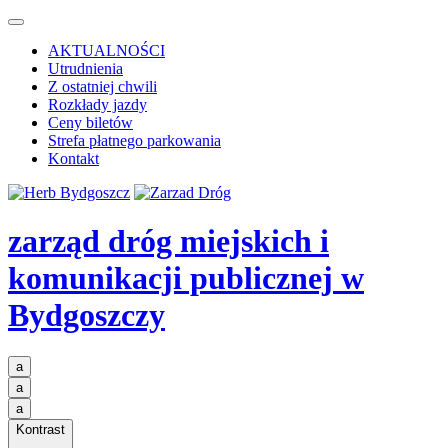
AKTUALNOŚCI
Utrudnienia
Z ostatniej chwili
Rozkłady jazdy
Ceny biletów
Strefa płatnego parkowania
Kontakt
zarząd dróg miejskich i
komunikacji publicznej
w
Bydgoszczy
a
a
a
Kontrast