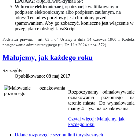
EPUAP2:
/ii0jd383ws/SkrytkaESP;
W formie elektronicznej
, opatrzonej
kwalifikowanym
podpisem elektronicznym albo podpisem zaufanym, na
adres:
Ten adres pocztowy jest chroniony przed
spamowaniem. Aby go zobaczyć, konieczne jest włączenie w
przeglądarce obsługi JavaScript.
Podstawa prawna: art. 63 i 64 Ustawy z dnia 14 czerwca 1960 r. Kodeks
postępowania administracyjnego (t.j. Dz. U. z 2024 r. poz. 572).
Malujemy, jak każdego roku
Szczegóły
Opublikowano: 08 maj 2017
Rozpoczynamy odmalowywanie
oznakowania poziomego na
terenie miasta. Do wymalowania
mamy 41 tys. m2 oznakowania.
Czytaj więcej: Malujemy, jak
każdego roku
Udane rozpoczęcie sezonu linii turystycznych