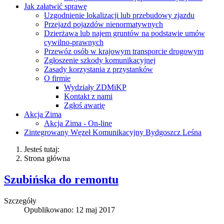
Jak załatwić sprawę
Uzgodnienie lokalizacji lub przebudowy zjazdu
Przejazd pojazdów nienormatywnych
Dzierżawa lub najem gruntów na podstawie umów
cywilno-prawnych
Przewóz osób w krajowym transporcie drogowym
Zgłoszenie szkody komunikacyjnej
Zasady korzystania z przystanków
O firmie
Wydziały ZDMiKP
Kontakt z nami
Zgłoś awarię
Akcja Zima
Akcja Zima - On-line
Zintegrowany Węzeł Komunikacyjny Bydgoszcz Leśna
Jesteś tutaj:
Strona główna
Szubińska do remontu
Szczegóły
Opublikowano: 12 maj 2017