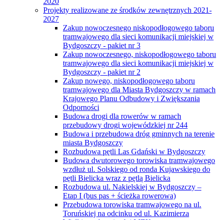
2020
Projekty realizowane ze środków zewnętrznych 2021-
2027
Zakup nowoczesnego niskopodłogowego taboru
tramwajowego dla sieci komunikacji miejskiej w
Bydgoszczy - pakiet nr 3
Zakup nowoczesnego, niskopodłogowego taboru
tramwajowego dla sieci komunikacji miejskiej w
Bydgoszczy - pakiet nr 2
Zakup nowego, niskopodłogowego taboru
tramwajowego dla Miasta Bydgoszczy w ramach
Krajowego Planu Odbudowy i Zwiększania
Odporności
Budowa drogi dla rowerów w ramach
przebudowy drogi wojewódzkiej nr 244
Budowa i przebudowa dróg gminnych na terenie
miasta Bydgoszczy
Rozbudowa pętli Las Gdański w Bydgoszczy
Budowa dwutorowego torowiska tramwajowego
wzdłuż ul. Solskiego od ronda Kujawskiego do
pętli Bielicka wraz z pętlą Bielicka
Rozbudowa ul. Nakielskiej w Bydgoszczy –
Etap I (bus pas + ścieżka rowerowa)
Przebudowa torowiska tramwajowego na ul.
Toruńskiej na odcinku od ul. Kazimierza