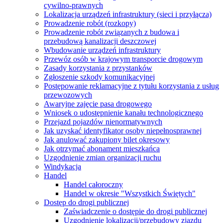
cywilno-prawnych
Lokalizacja urządzeń infrastruktury (sieci i przyłącza)
Prowadzenie robót (rozkopy)
Prowadzenie robót związanych z budowa i
przebudową kanalizacji deszczowej
Wbudowanie urządzeń infrastruktury
Przewóz osób w krajowym transporcie drogowym
Zasady korzystania z przystanków
Zgłoszenie szkody komunikacyjnej
Postępowanie reklamacyjne z tytułu korzystania z usług
przewozowych
Awaryjne zajęcie pasa drogowego
Wniosek o udostępnienie kanału technologicznego
Przejazd pojazdów nienormatywnych
Jak uzyskać identyfikator osoby niepełnosprawnej
Jak anulować zakupiony bilet okresowy
Jak otrzymać abonament mieszkańca
Uzgodnienie zmian organizacji ruchu
Windykacja
Handel
Handel całoroczny
Handel w okresie "Wszystkich Świętych"
Dostęp do drogi publicznej
Zaświadczenie o dostępie do drogi publicznej
Uzgodnienie lokalizacji/przebudowy zjazdu