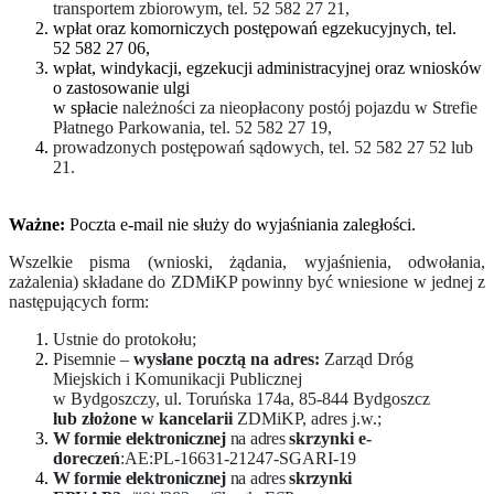
transportem zbiorowym, tel. 52 582 27 21,
wpłat oraz komorniczych postępowań egzekucyjnych, tel.
52 582 27 06,
wpłat, windykacji, egzekucji administracyjnej oraz wniosków
o zastosowanie ulgi
w spłacie
należności za nieopłacony postój pojazdu w Strefie
Płatnego Parkowania, tel. 52 582 27 19,
prowadzonych postępowań sądowych, tel. 52 582 27 52 lub
21.
Ważne:
Poczta e-mail nie służy do wyjaśniania zaległości.
Wszelkie pisma (wnioski, żądania, wyjaśnienia, odwołania,
zażalenia) składane do ZDMiKP powinny być wniesione w jednej z
następujących form:
Ustnie do protokołu;
Pisemnie –
wysłane pocztą na adres:
Zarząd Dróg
Miejskich i Komunikacji Publicznej
w Bydgoszczy, ul. Toruńska 174a, 85-844 Bydgoszcz
lub złożone w kancelarii
ZDMiKP, adres j.w.;
W formie elektronicznej
na adres
skrzynki e-
doreczeń
:AE:PL-16631-21247-SGARI-19
W formie elektronicznej
na adres
skrzynki