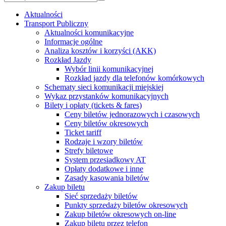
Aktualności
Transport Publiczny
Aktualności komunikacyjne
Informacje ogólne
Analiza kosztów i korzyści (AKK)
Rozkład Jazdy
Wybór linii komunikacyjnej
Rozkład jazdy dla telefonów komórkowych
Schematy sieci komunikacji miejskiej
Wykaz przystanków komunikacyjnych
Bilety i opłaty (tickets & fares)
Ceny biletów jednorazowych i czasowych
Ceny biletów okresowych
Ticket tariff
Rodzaje i wzory biletów
Strefy biletowe
System przesiadkowy AT
Opłaty dodatkowe i inne
Zasady kasowania biletów
Zakup biletu
Sieć sprzedaży biletów
Punkty sprzedaży biletów okresowych
Zakup biletów okresowych on-line
Zakup biletu przez telefon