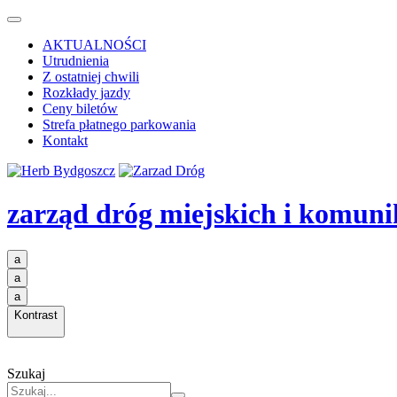
AKTUALNOŚCI
Utrudnienia
Z ostatniej chwili
Rozkłady jazdy
Ceny biletów
Strefa płatnego parkowania
Kontakt
zarząd dróg miejskich i komuni
a
a
a
Kontrast
Szukaj