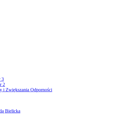
 3
r 2
 i Zwiększania Odporności
lą Bielicka