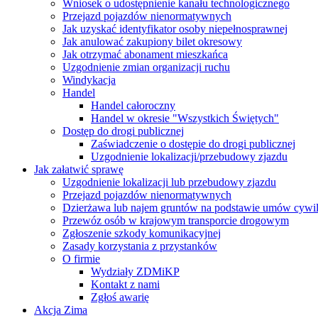
Wniosek o udostępnienie kanału technologicznego
Przejazd pojazdów nienormatywnych
Jak uzyskać identyfikator osoby niepełnosprawnej
Jak anulować zakupiony bilet okresowy
Jak otrzymać abonament mieszkańca
Uzgodnienie zmian organizacji ruchu
Windykacja
Handel
Handel całoroczny
Handel w okresie "Wszystkich Świętych"
Dostęp do drogi publicznej
Zaświadczenie o dostępie do drogi publicznej
Uzgodnienie lokalizacji/przebudowy zjazdu
Jak załatwić sprawę
Uzgodnienie lokalizacji lub przebudowy zjazdu
Przejazd pojazdów nienormatywnych
Dzierżawa lub najem gruntów na podstawie umów cywi
Przewóz osób w krajowym transporcie drogowym
Zgłoszenie szkody komunikacyjnej
Zasady korzystania z przystanków
O firmie
Wydziały ZDMiKP
Kontakt z nami
Zgłoś awarię
Akcja Zima