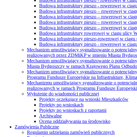
Budowa infrastruktury pieszo - rowerowej w ciąg
Budowa infrastruktury pieszo - rowerowej w ciąg
Budowa infrastruktury pieszo – rowerowej w ciąg
Budowa infrastruktury pieszo – rowerowej w ciągu
Budowa infrastruktury pieszo – rowerowej w ciągu
Budowa infrastruktury pieszo – rowerowej w ciągu
Budowa infrastruktury rowerowej w ciągu ulicy 
Budowa infrastruktury pieszo-rowerowej w ciągu u
Budowa infrastruktury pieszo - rowerowej w ciągu 
Mechanizm umożliwiający sygnalizowanie o potencjaln
realizowanych przez ZDMiKP w imieniu Miasta Bydgo
Mechanizm umożliwiający sygnalizowanie o potencjaln
Miasta Bydgoszczy w ramach Krajowego Planu Odbudo
Mechanizm umożliwiający sygnalizowanie o potencjaln
Programu Fundusze Europejskie na Infrastrukturę, Klim
Mechanizmu umożliwiający sygnalizowanie o potencjaln
realizowanych w ramach Programu Fundusze Europejskie
Wyłożenie do wiadomości publicznej
Projekty oczekujące na wnioski Mieszkańców
Projekty po wnioskach
Projekty po wnioskach z raportami
Archiwalne
Ocena oddziaływania na środowisko
Zamówienia Publiczne
Regulamin udzielania zamówień publicznych