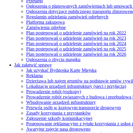
Przetargi
Ogłoszenia o planowanych zamówieniach lub umowac
Ogłoszenia dotyczące publicznego transportu zbioroweg
Regulamin udzielania zamówień odrębnych
Platforma zakupowa
Zamówienia odrębne
Plan postępowań o udzielenie zamówień na rok 2022
Plan postępowań o udzielenie zamówień na rok 2023
Plan postępowań o udzielenie zamówień na rok 2024
Plan postępowań o udzielenie zamówień na rok 2025
Plan postępowań o udzielenie zamówień na rok 2026
Ogłoszenia o zbyciu majątku
Jak załatwić sprawę
Jak uzyskać Bydgoską Kartę Miejską
Reklama
Dzierżawa lub najem gruntów na podstawie umów cywi
Lokalizacja urządzeń infrastruktury (sieci i przyłącza)
Prowadzenie robót (rozkopy)
Prowadzenie robót związanych z budowa i przebudową k
Wbudowanie urządzeń infrastruktury
Przewóz osób w krajowym transporcie drogowym
Zasady korzystania z przystanków
Zgłoszenie szkody komunikacyjnej
Postępowanie reklamacyjne z tytułu korzystania z usłu
Awaryjne zajęcie pasa drogowego