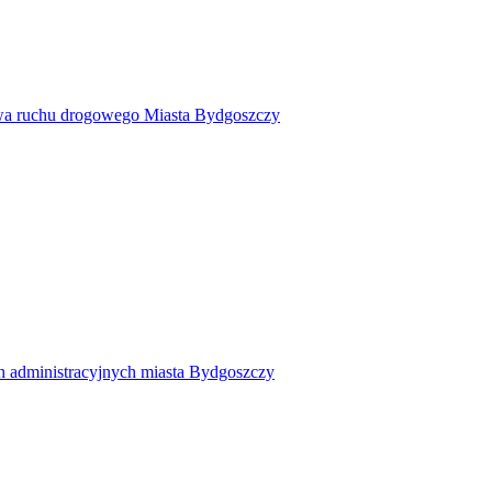
twa ruchu drogowego Miasta Bydgoszczy
h administracyjnych miasta Bydgoszczy