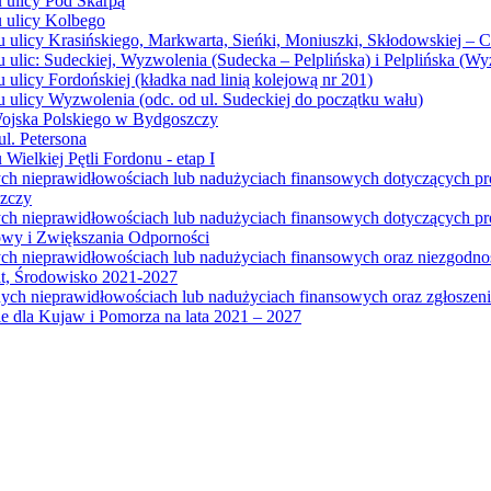
u ulicy Pod Skarpą
u ulicy Kolbego
u ulicy Krasińskiego, Markwarta, Sieńki, Moniuszki, Skłodowskiej – 
 ulic: Sudeckiej, Wyzwolenia (Sudecka – Pelplińska) i Pelplińska (W
 ulicy Fordońskiej (kładka nad linią kolejową nr 201)
 ulicy Wyzwolenia (odc. od ul. Sudeckiej do początku wału)
Wojska Polskiego w Bydgoszczy
l. Petersona
Wielkiej Pętli Fordonu - etap I
ych nieprawidłowościach lub nadużyciach finansowych dotyczących p
szczy
ych nieprawidłowościach lub nadużyciach finansowych dotyczących 
wy i Zwiększania Odporności
ych nieprawidłowościach lub nadużyciach finansowych oraz niezgodn
at, Środowisko 2021-2027
ych nieprawidłowościach lub nadużyciach finansowych oraz zgłosze
 dla Kujaw i Pomorza na lata 2021 – 2027