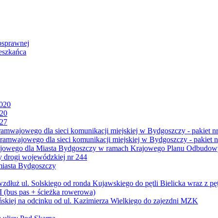
osprawnej
eszkańca
2020
020
027
mwajowego dla sieci komunikacji miejskiej w Bydgoszczy - pakiet nr
amwajowego dla sieci komunikacji miejskiej w Bydgoszczy - pakiet n
jowego dla Miasta Bydgoszczy w ramach Krajowego Planu Odbudowy
 drogi wojewódzkiej nr 244
miasta Bydgoszczy
ż ul. Solskiego od ronda Kujawskiego do pętli Bielicka wraz z pęt
 (bus pas + ścieżka rowerowa)
skiej na odcinku od ul. Kazimierza Wielkiego do zajezdni MZK