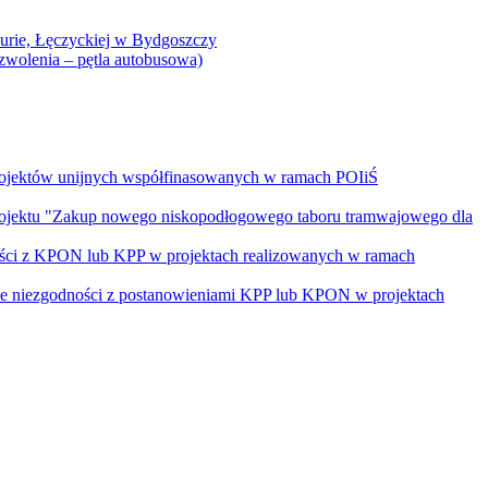
Curie, Łęczyckiej w Bydgoszczy
yzwolenia – pętla autobusowa)
rojektów unijnych współfinasowanych w ramach POIiŚ
projektu "Zakup nowego niskopodłogowego taboru tramwajowego dla
ości z KPON lub KPP w projektach realizowanych w ramach
nie niezgodności z postanowieniami KPP lub KPON w projektach