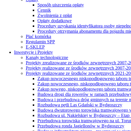
Sposób uiszczenia opłaty
Cennik
Zwolnienia z opłat
Opłaty dodatkowe
Procedury uzyskania identyfikatora osoby niepełn
Procedury otrzymania abonamentu dla pojazdu mi
Płać komórką
Regulamin SPP
E-SKLEP
Inwestycje i Projekty
Kanały technologiczne
Projekty zrealizowane ze środków zewnętrznych 2007-
Projekty realizowane ze środków zewnętrznych 2007-2
Projekty realizowane ze środków zewnętrznych 2021-2
Zakup nowoczesnego niskopodłogowego taboru tra
Zakup nowoczesnego, niskopodłogowego taboru tr
Zakup nowego, niskopodłogowego taboru tramwa
Budowa drogi dla rowerów w ramach przebudowy
Budowa i przebudowa dróg gminnych na terenie 
Rozbudowa pętli Las Gdański w Bydgoszczy
Budowa dwutorowego torowiska tramwajowego wzdłu
Rozbudowa ul. Nakielskiej w Bydgoszczy – Etap I
Przebudowa torowiska tramwajowego na ul. Toruń
Przebudowa ronda Jagiellonów w Bydgoszczy