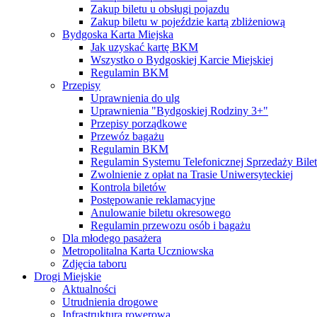
Zakup biletu u obsługi pojazdu
Zakup biletu w pojeździe kartą zbliżeniową
Bydgoska Karta Miejska
Jak uzyskać kartę BKM
Wszystko o Bydgoskiej Karcie Miejskiej
Regulamin BKM
Przepisy
Uprawnienia do ulg
Uprawnienia "Bydgoskiej Rodziny 3+"
Przepisy porządkowe
Przewóz bagażu
Regulamin BKM
Regulamin Systemu Telefonicznej Sprzedaży Bile
Zwolnienie z opłat na Trasie Uniwersyteckiej
Kontrola biletów
Postępowanie reklamacyjne
Anulowanie biletu okresowego
Regulamin przewozu osób i bagażu
Dla młodego pasażera
Metropolitalna Karta Uczniowska
Zdjęcia taboru
Drogi Miejskie
Aktualności
Utrudnienia drogowe
Infrastruktura rowerowa