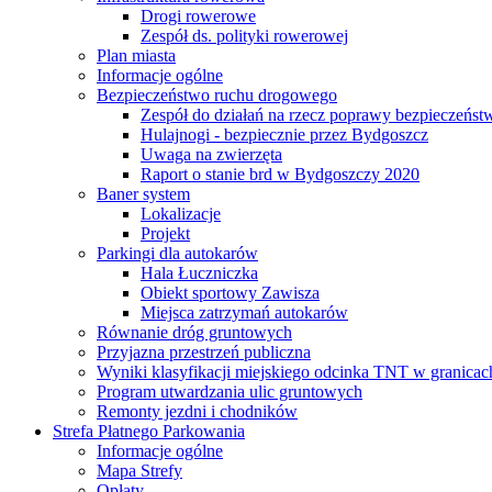
Drogi rowerowe
Zespół ds. polityki rowerowej
Plan miasta
Informacje ogólne
Bezpieczeństwo ruchu drogowego
Zespół do działań na rzecz poprawy bezpieczeńs
Hulajnogi - bezpiecznie przez Bydgoszcz
Uwaga na zwierzęta
Raport o stanie brd w Bydgoszczy 2020
Baner system
Lokalizacje
Projekt
Parkingi dla autokarów
Hala Łuczniczka
Obiekt sportowy Zawisza
Miejsca zatrzymań autokarów
Równanie dróg gruntowych
Przyjazna przestrzeń publiczna
Wyniki klasyfikacji miejskiego odcinka TNT w granicac
Program utwardzania ulic gruntowych
Remonty jezdni i chodników
Strefa Płatnego Parkowania
Informacje ogólne
Mapa Strefy
Opłaty